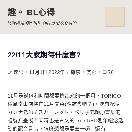
Skip
趣。 BL心得
to
content
MENU
紀錄讀過的日韓BL作品感想及心得^^
22/11大家期待什麼書?
速記
/
11月1日,2022年
/
雜感
/
其它
/
78
11月是錢包和時間都要擠出來的一個月，TORICO
微風南山店將在11月開幕(應該會吧？)
，還有紀伊
カンナ老師 / スカーレット・ベリ子老師原畫展的
複製原畫展！同時也是青文的 fromRED週年紀念活
動的配合書店，怎麼想都是要去一趟。還有