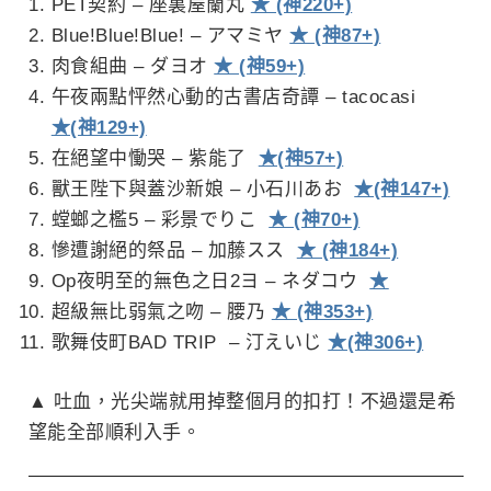
PET契約 – 座裏屋蘭丸
★ (神220+)
Blue!Blue!Blue! – アマミヤ
★ (神87+)
肉食組曲 – ダヨオ
★ (神59+)
午夜兩點怦然心動的古書店奇譚 – tacocasi
★(神129+)
在絕望中慟哭 – 紫能了
★(神57+)
獸王陛下與蓋沙新娘 – 小石川あお
★(神147+)
螳螂之檻5 – 彩景でりこ
★ (神70+)
慘遭謝絕的祭品 – 加藤スス
★ (神184+)
Op夜明至的無色之日2ヨ – ネダコウ
★
超級無比弱氣之吻 – 腰乃
★ (神353+)
歌舞伎町BAD TRIP – 汀えいじ
★(神306+)
▲ 吐血，光尖端就用掉整個月的扣打！不過還是希
望能全部順利入手。