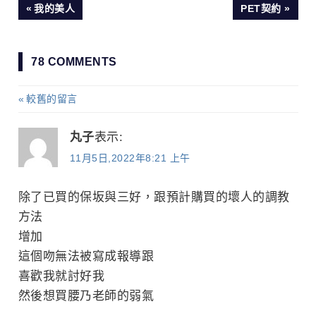
PREVIOUS
我的美人
NEXT
PET契約
文
POST:
POST:
章
78 COMMENTS
導
較舊的留言
留
覽
丸子
表示:
言
11月5日,2022年8:21 上午
導
除了已買的保坂與三好，跟預計購買的壞人的調教
覽
方法
增加
這個吻無法被寫成報導跟
喜歡我就討好我
然後想買腰乃老師的弱氣