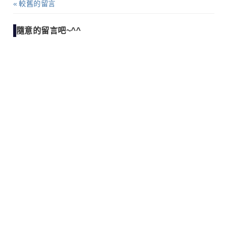
較舊的留言
留
隨意的留言吧~^^
言
導
覽