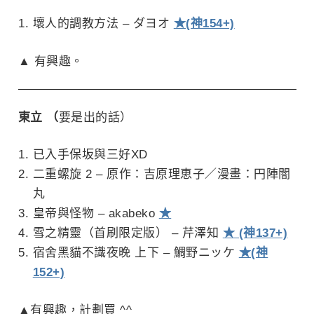
壞人的調教方法 – ダヨオ
★(神154+)
▲ 有興趣。
東立 （
要是出的話）
已入手保坂與三好XD
二重螺旋 2 – 原作：吉原理恵子／漫畫：円陣闇
丸
皇帝與怪物 – akabeko
★
雪之精靈（首刷限定版） – 芹澤知
★ (神137+)
宿舍黑貓不識夜晚 上下 – 鯛野ニッケ
★(神
152+)
▲有興趣，計劃買 ^^