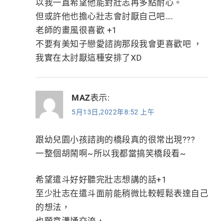
以我一直希望他能對壯志再多點耐心。
但或許他也擔心壯志會討厭自己吧….
老師的畫風很喜歡 +1
不要有美知子戀愛諮詢那段我會更喜歡吧 ，
我實在太討厭這種安排了XD
MAZ
表示:
5月13日,2022年8:52 上午
跟幼兒園小孩諮詢的橋段真的很常出現???
一整個胡鬧啊~所以我都當搞笑橋段看~
希望遣斗好好聽完壯志想講的話+1
至少壯志在遣斗面前能稍微比較輕鬆表達自己
的想法，