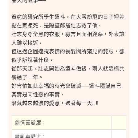
春天的故事──
貧窮的研究所學生遣斗，在大雪紛飛的日子裡差
點在家凍死，是隔壁鄰居壯志救了他。
壯志身穿全黑的衣服，寡言且面相兇惡，外表讓
人難以接近，
但透過企圖遮掩表情的長髮間所窺見的雙眼，卻
似乎訴說著什麼。
從那天起，壯志開始為遣斗做飯，兩人就這樣共
餐過了一年。
好害怕如此幸福的時光會破滅──遣斗隱瞞自己
其實是同性戀的事實，
潛藏越來越濃的愛意，過著每一天…!!
劇情喜愛度：
畫風喜愛度：