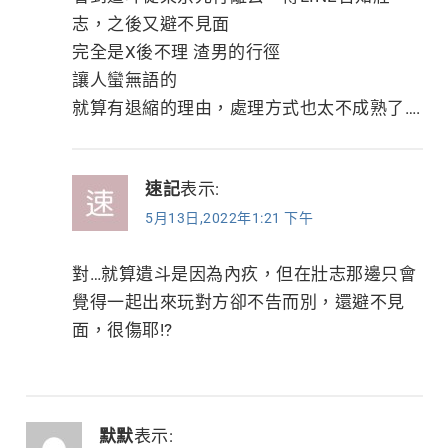
志，之後又避不見面
完全是X後不理 渣男的行徑
讓人蠻無語的
就算有退縮的理由，處理方式也太不成熟了….
速記
表示:
5月13日,2022年1:21 下午
對…就算遺斗是因為內疚，但在壯志那邊只會
覺得一起出來玩對方卻不告而別，還避不見
面，很傷耶!?
默默
表示: