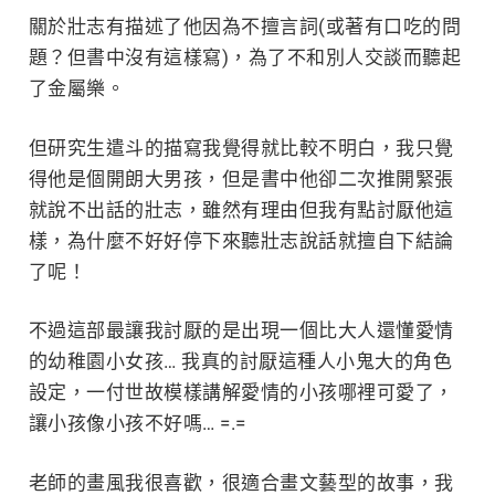
關於壯志有描述了他因為不擅言詞(或著有口吃的問
題？但書中沒有這樣寫)，為了不和別人交談而聽起
了金屬樂。
但研究生遣斗的描寫我覺得就比較不明白，我只覺
得他是個開朗大男孩，但是書中他卻二次推開緊張
就說不出話的壯志，雖然有理由但我有點討厭他這
樣，為什麼不好好停下來聽壯志說話就擅自下結論
了呢！
不過這部最讓我討厭的是出現一個比大人還懂愛情
的幼稚園小女孩… 我真的討厭這種人小鬼大的角色
設定，一付世故模樣講解愛情的小孩哪裡可愛了，
讓小孩像小孩不好嗎… =.=
老師的畫風我很喜歡，很適合畫文藝型的故事，我