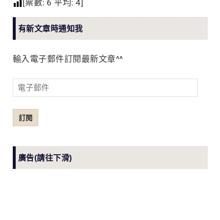
[票數:
6
平均:
4
]
有新文章時通知我
輸入電子郵件訂閱最新文章^^
電
子
郵
訂閱
件
廣告(請往下滑)