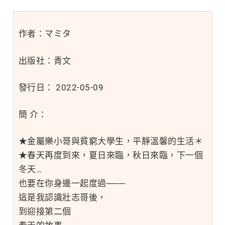
作者：マミタ
出版社：青文
發行日： 2022-05-09
簡 介：
★金屬樂小哥與貧窮大學生，平靜溫馨的生活＊
★春天再度到來，夏日來臨，秋日來臨，下一個
冬天…
也要在你身邊一起度過───
這是我認識壯志哥後，
到迎接第二個