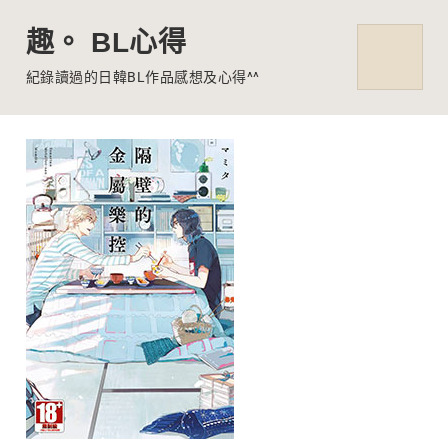
趣。 BL心得
MENU
紀錄讀過的日韓BL作品感想及心得^^
Skip
to
content