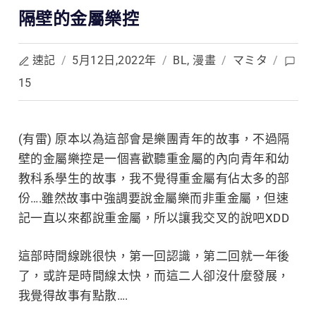
隔壁的金屬樂控
速記
/
5月12日,2022年
/
BL
,
漫畫
/
マミタ
/
15
(有雷) 原本以為這部會是樂團青年的故事，不過隔
壁的金屬樂控是一個喜歡聽重金屬的內向青年
和幼
教科系學生的故事，我不覺得重金屬有佔太多的部
份….雖然故事中強調要說金屬樂而非重金屬，但速
記一直以來都說重金屬，所以讓我交叉的說吧XDD
這部時間線跳很快，第一回認識，第二回就一年後
了，或許是時間線太快，而這二人卻沒什麼發展，
我覺得故事有點散….