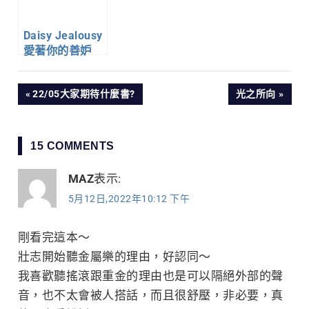
Daisy Jealousy
愛著你的善妒
文
PREVIOUS
NEXT
22/05大家期待什麼書?
光之所向
POST:
POST:
章
15 COMMENTS
導
MAZ
表示:
覽
5月12日,2022年10:12 下午
剛看完這本～
壯志開始聽金屬樂的理由，好認同～
我喜歡聽搖滾跟重金的理由也是可以隔絕外部的聲
音，也不太會被人搭話，而且很舒壓，非必要，真