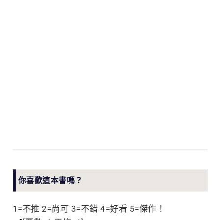
你喜歡這本書嗎？
1=不推 2=尚可 3=不錯 4=好看 5=傑作！