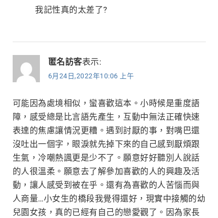
我記性真的太差了?
匿名訪客
表示:
6月24日,2022年10:06 上午
可能因為處境相似，蠻喜歡這本。小時候是重度語
障，感受總是比言語先產生，互動中無法正確快速
表達的焦慮讓情況更糟。遇到討厭的事，對嘴巴還
沒吐出一個字，眼淚就先掉下來的自己感到厭煩跟
生氣，冷嘲熱諷更是少不了。願意好好聽別人說話
的人很溫柔。願意去了解參加喜歡的人的興趣及活
動，讓人感受到被在乎。還有為喜歡的人苦惱而與
人商量…小女生的橋段我覺得還好，現實中接觸的幼
兒園女孩，真的已經有自己的戀愛觀了。因為家長