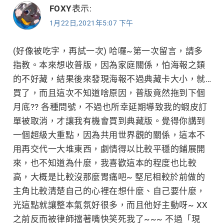
言
FOXY
表示:
1月22日,2021年5:07 下午
導
覽
(好像被吃字，再試一次) 哈囉~第一次留言，請多
指教。本來想收普版，因為家庭關係，怕海報之類
的不好藏，結果後來發現海報不過典藏卡大小，就…
買了，而且這次不知道啥原因，普版竟然拖到下個
月底?? 各種問號，不過也所幸延期導致我的蝦皮訂
單被取消，才讓我有機會買到典藏版。覺得你講到
一個超級大重點，因為共用世界觀的關係，這本不
用再交代一大堆東西，劇情得以比較平穩的鋪展開
來，也不知道為什麼，我喜歡這本的程度也比較
高，大概是比較沒那麼胃痛吧~ 堅尼相較於前做的
主角比較清楚自己的心裡在想什麼、自己要什麼，
光這點就讓整本氣氛好很多，而且他好主動呀~ XX
之前反而被律師擋著嘴快笑死我了~~~ 不過「現