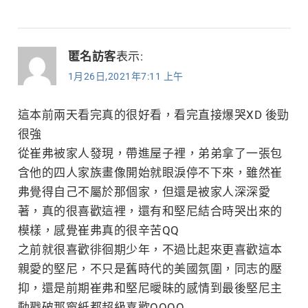
匿名訪客
表示:
1月26日,2021年7:11 上午
這本前兩天看完真的很好看，看完直接爆哭XD 後勁
很強
從崔弗被家人發現，帶進屋子裡，弟弟拿了一張包
含他的四人家族畫像開始就眼淚停不下來，雖然崔
弗覺得自己不屬於那個家，但還是被家人深深愛
著，真的很喜歡這裡，還有和堅尼結合時哭出來的
模樣，感覺崔弗真的很辛苦QQ
之前就很喜歡徘徊期少年，不過比起來更喜歡這本
親愛的堅尼，不只是舊時代的美國氛圍，同志的壓
抑，還是前期崔弗和堅尼曖昧的感情到最後堅尼主
動戳破那窗紙都超級喜歡QQQQ