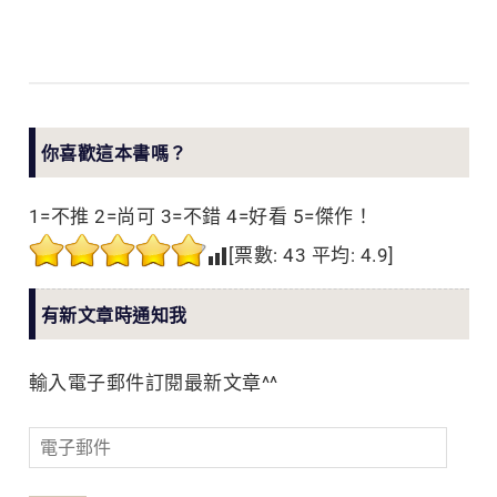
你喜歡這本書嗎？
1=不推 2=尚可 3=不錯 4=好看 5=傑作！
[票數:
43
平均:
4.9
]
有新文章時通知我
輸入電子郵件訂閱最新文章^^
電
子