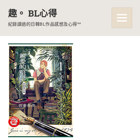
趣。 BL心得
MENU
紀錄讀過的日韓BL作品感想及心得^^
Skip
to
content