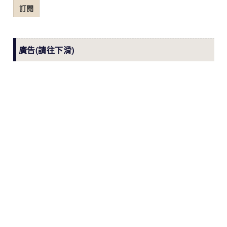
郵
訂閱
件
廣告(請往下滑)