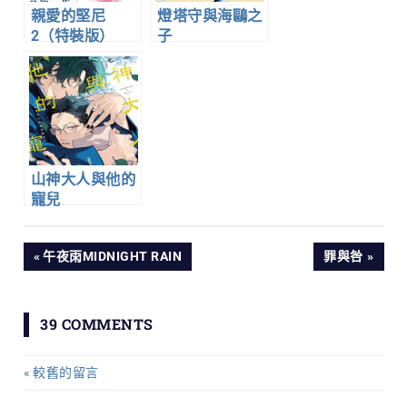
親愛的堅尼
燈塔守與海鷗之
2（特裝版）
子
山神大人與他的
寵兒
文
PREVIOUS
NEXT
午夜雨MIDNIGHT RAIN
罪與咎
POST:
POST:
章
39 COMMENTS
導
較舊的留言
留
覽