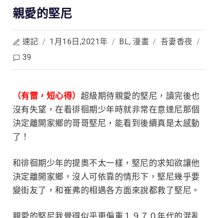
親愛的堅尼
速記
/
1月16日,2021年
/
BL
,
漫畫
/
吾妻香夜
/
39
（有雷，短心得）
超級期待親愛的堅尼，讀完後也
沒有失望，在看徘徊期少年
時就非常在意達尼那個
決定離開家鄉的哥哥堅尼，能看到後續真是太感動
了！
和徘徊期少年的提奧不太一樣，堅尼的求知欲讓他
決定離開家鄉，沒人可依靠的情形下，堅尼幾乎要
變街友了，和
崔弗的相遇各方面來說都救了堅尼。
親愛的堅尼我覺得似乎更偏重１９７０年代的混亂