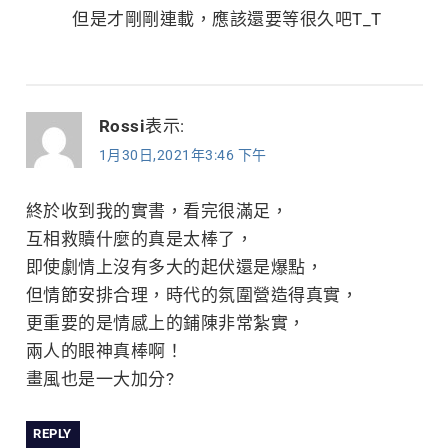
但是才剛剛連載，應該還要等很久吧T_T
Rossi
表示:
1月30日,2021年3:46 下午
終於收到我的實書，看完很滿足，
互相救贖什麼的真是太棒了，
即使劇情上沒有多大的起伏還是爆點，
但情節安排合理，時代的氛圍營造得真實，
更重要的是情感上的鋪陳非常紮實，
兩人的眼神真棒啊！
畫風也是一大加分?
REPLY