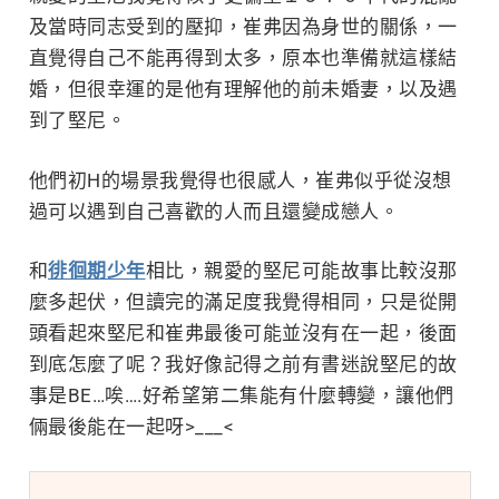
及當時同志受到的壓抑，
崔弗因為身世的關係，一
直覺得自己不能再得到太多，原本也準備就這樣結
婚，但很幸運的是他有理解他的前未婚妻，以及遇
到了堅尼。
他們初H的場景我覺得也很感人，
崔弗似乎從沒想
過可以遇到自己喜歡的人而且還變成戀人。
和
徘徊期少年
相比，親愛的堅尼可能故事比較沒那
麼多起伏，但讀完的滿足度我覺得相同，只是從開
頭看起來
堅尼和崔弗最後可能並沒有在一起，後面
到底怎麼了呢？我好像記得之前有書迷說堅尼的故
事是BE…唉….好希望第二集能有什麼轉變，讓他們
倆最後能在一起呀>___<