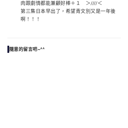
肉跟劇情都能兼顧好棒＋１ ＞////＜
第三集日本早出了，希望青文別又是一年後
啊！！！
隨意的留言吧~^^