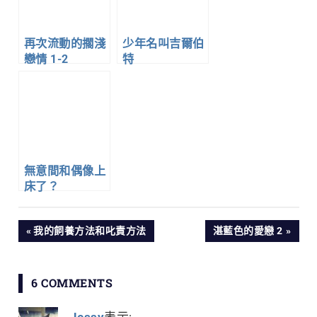
再次流動的擱淺
少年名叫吉爾伯
戀情 1-2
特
無意間和偶像上
床了？
文
PREVIOUS
NEXT
我的飼養方法和叱責方法
湛藍色的愛戀 2
POST:
POST:
章
6 COMMENTS
導