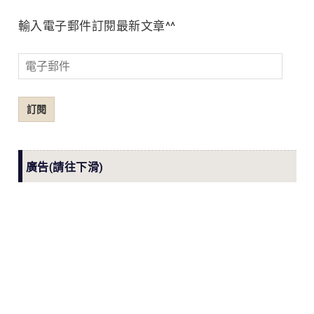
輸入電子郵件訂閱最新文章^^
電
子
郵
訂閱
件
廣告(請往下滑)