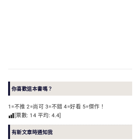
你喜歡這本書嗎？
1=不推 2=尚可 3=不錯 4=好看 5=傑作！
[票數:
14
平均:
4.4
]
有新文章時通知我