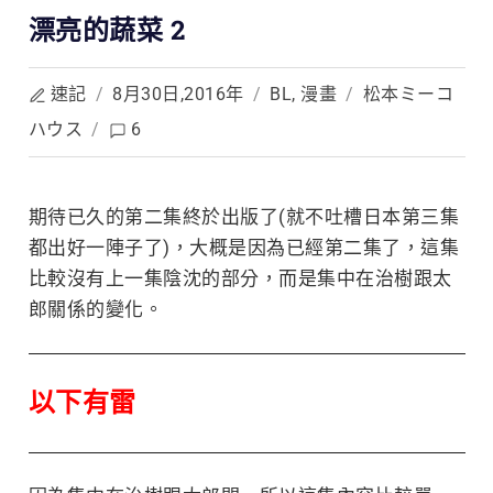
漂亮的蔬菜 2
速記
/
8月30日,2016年
/
BL
,
漫畫
/
松本ミーコ
ハウス
/
6
期待已久的第二集終於出版了(就不吐槽日本第三集
都出好一陣子了)，大概是因為已經第二集了，
這集
比較沒有上一集陰沈的部分，而是集中在治樹跟太
郎關係的變化。
以下有雷