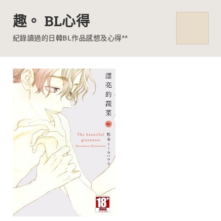
趣。 BL心得
MENU
紀錄讀過的日韓BL作品感想及心得^^
Skip
to
content