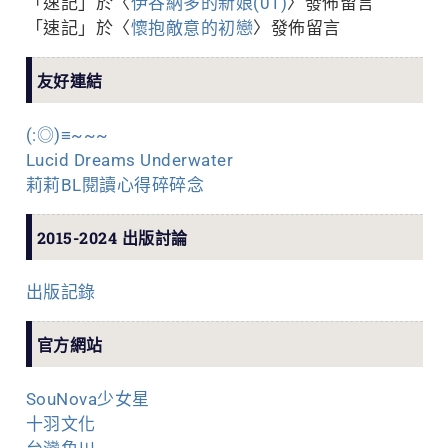
「
速記
」於〈
伊谷納多的新娘(01)
〉發佈留言
「
速記
」於〈
懷抱敵意的初戀
〉發佈留言
友好連結
(:◎)≡~~~
Lucid Dreams Underwater
莉莉BL閱讀心得碎碎念
2015-2024 出版討論
出版記錄
官方網站
SouNova少女星
十羽文化