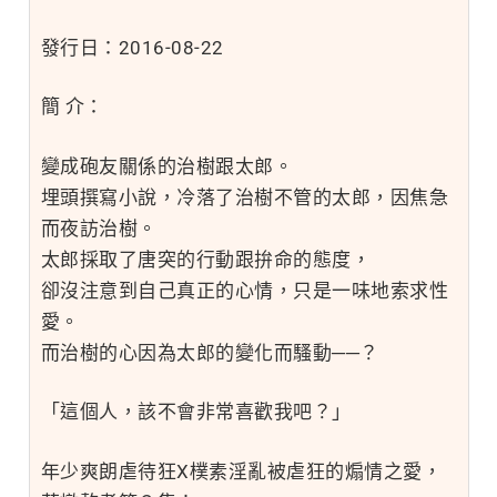
發行日：2016-08-22
簡 介：
變成砲友關係的治樹跟太郎。
埋頭撰寫小說，冷落了治樹不管的太郎，因焦急
而夜訪治樹。
太郎採取了唐突的行動跟拚命的態度，
卻沒注意到自己真正的心情，只是一味地索求性
愛。
而治樹的心因為太郎的變化而騷動──？
「這個人，該不會非常喜歡我吧？」
年少爽朗虐待狂X樸素淫亂被虐狂的煽情之愛，