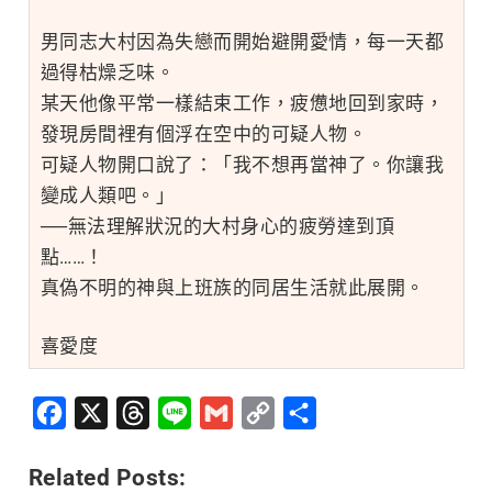
男同志大村因為失戀而開始避開愛情，每一天都
過得枯燥乏味。
某天他像平常一樣結束工作，疲憊地回到家時，
發現房間裡有個浮在空中的可疑人物。
可疑人物開口說了：「我不想再當神了。你讓我
變成人類吧。」
──無法理解狀況的大村身心的疲勞達到頂
點……！
真偽不明的神與上班族的同居生活就此展開。
喜愛度
Facebook
X
Threads
Line
Gmail
Copy
分
Link
享
Related Posts: