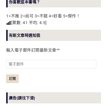
你喜歡這本書嗎？
1=不推 2=尚可 3=不錯 4=好看 5=傑作！
[票數:
41
平均:
4.5
]
有新文章時通知我
輸入電子郵件訂閱最新文章^^
電
子
郵
訂閱
件
廣告(請往下滑)