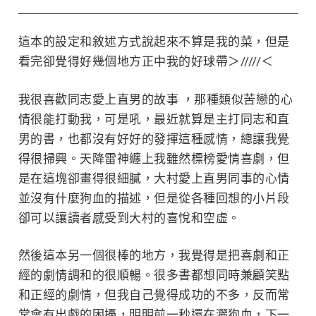
這本的設定和敘述方式說起來不算是我的菜，但是
看完卻覺得好幾個地方正中我的好球帶＞/////＜
我很喜歡同志愛上直男的故事 ，那種類似苦戀的心
情很能打動我，可是吼，最近就算是主打同志和直
男的書，也都沒有好好的發揮這種感情，總讓我覺
得很掃興。天降雷神纏上我雖然標榜愛情喜劇，但
是在這塊卻畫得很細膩，大村愛上直男同事的心情
並沒有什麼狗血的描述，但是從各種回想的小片段
卻可以讓讀者感受到大村的喜悅和空虛。
然後這本另一個很棒的地方，我覺得是把喜劇和正
經的劇情調和的很順暢。很多書都想同時兼顧笑點
和正經的劇情，但我自己覺得成功的不多，反而常
常會有出戲的困擾，明明前一秒還在灑狗血，下一