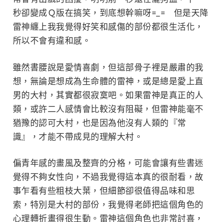
秒卻變成Ｑ版在搞笑，到底想幹嘛呀=_= 但是天降
雷神纏上我我覺得好笑和感傷的部份都很生活化，
所以不會有違和感。
雖然書腰說是愛情喜劇，但這部骨子裡是嚴肅的我
想，無論是想成為生命體的雷神，或是總是愛上直
男的大村，其實都很寂寞吧。如果雷神是真正的人
類，或許二人感情會比較沒有阻礙，但雷神能毫不
猶豫的認可大村，也是因為他沒有人類的『常
識』，才能不帶成見的理解大村。
偏青年感的畫風及整齊的分格，可能會讓有些書迷
覺得不夠女性向，不過我覺得這本真的很耐看，故
事乍看有些粗枝大葉，但細節卻很值得品味和思
索，特別是大村的部份，我覺得老師把這個角色的
心理轉折畫得很生動。雷神這個角色也非常討喜，