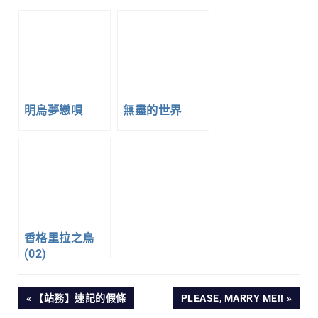
明烏夢戀唄
無盡的世界
香格里拉之鳥
(02)
文
PREVIOUS
NEXT
【站務】速記的假條
PLEASE, MARRY ME!!
POST:
POST: