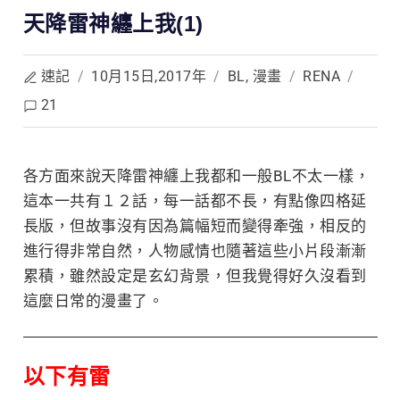
天降雷神纏上我(1)
速記
/
10月15日,2017年
/
BL
,
漫畫
/
RENA
/
21
各方面來說天降雷神纏上我都和一般BL不太一樣，
這本一共有１２話，每一話都不長，有點像四格
延
長版，但故事沒有因為篇幅短而變得牽強，相反的
進行得非常自然，人物感情也隨著這些小片段漸漸
累積，雖然設定是玄幻背景，但我覺得好久沒看到
這麼日常的漫畫了。
以下有雷