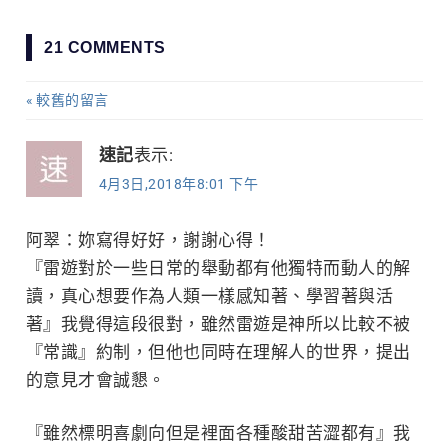
章
21 COMMENTS
導
較舊的留言
留
覽
言
速記
表示:
4月3日,2018年8:01 下午
導
覽
阿翠：妳寫得好好，謝謝心得！
『雷遊對於一些日常的舉動都有他獨特而動人的解
讀，真心想要作為人類一樣感知著、學習著與活
著』我覺得這段很對，雖然雷遊是神所以比較不被
『常識』約制，但他也同時在理解人的世界，提出
的意見才會誠懇。
『雖然標明喜劇向但是裡面各種酸甜苦澀都有』我