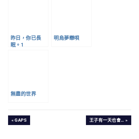
昨日，你已長
明烏夢戀唄
眠。1
無盡的世界
文
PREVIOUS
NEXT
GAPS
王子有一天也會…
POST:
POST:
章