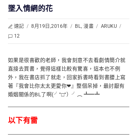
墜入情網的花
速記
/
8月19日,2016年
/
BL
,
漫畫
/
ARUKU
/
12
如果是很喜歡的老師，我會刻意不去看劇情簡介就
直接去買書，覺得這樣比較有驚喜
，這本也不例
外，我在書店抓了就走，回家拆書時看到書腰上寫
著『我會比你太太更愛你
❤
』整個呆掉，最討厭有
婚姻關係的BL了啊
(╯°□°）╯︵ ┻━┻
以下有雷