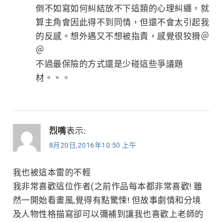
倒不如寫如何糾結放不下這類的心理糾纏，就
算主角會因此得不到同情，但還不會太引起我
的反感。想外遇又不想被指責，感覺很狡猾＠
＠
不過最保險的方式還是少碰這些爭議題
材。。。
烈嘴
表示:
8月20日,2016年10:50 上午
我也被這本雷的不輕
我非常喜歡這位作者(之前作品每本都非常喜歡! 雖
然一開始看畫風,覺得有點驚悚! 但故事劇情和分境
及人物性格描寫卻可以彌補到讓我也喜歡上老師的