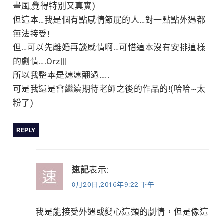
畫風,覺得特別又真實)
但這本…我是個有點感情節屁的人…對一點點外遇都
無法接受!
但…可以先離婚再談感情啊…可惜這本沒有安排這樣
的劇情….Orz|||
所以我整本是速速翻過…..
可是我還是會繼續期待老師之後的作品的!(哈哈~太
粉了)
REPLY
速記
表示:
8月20日,2016年9:22 下午
我是能接受外遇或變心這類的劇情，但是像這