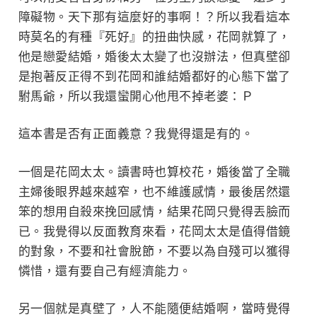
障礙物。天下那有這麼好的事啊！？所以我看這本
時莫名的有種『死好』的扭曲快感，
花岡
就算了，
他是戀愛結婚，婚後太太變了也沒辦法，但
真壁
卻
是抱著反正得不到
花岡和誰結婚都好的心態下當了
駙馬爺，所以我還蠻開心他甩不掉老婆：Ｐ
這本書是否有正面義意？我覺得還是有的。
一個是花岡太太。讀書時也算校花，婚後當了全職
主婦後眼界越來越窄，也不維護感情，最後居然還
笨的想用自殺來挽回感情，結果花岡只覺得丟臉而
已。我覺得以反面教育來看，花岡太太是值得借鏡
的對象，不要和社會脫節，不要以為自殘可以獲得
憐惜，還有要自己有經濟能力。
另一個就是
真壁
了，人不能隨便結婚啊，當時覺得