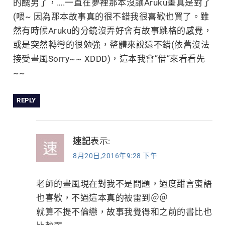
的醜男了，….一直在夢裡那本沒讓Aruku畫真是對了
(喂~ 因為那本故事真的很不錯我很喜歡也買了。雖
然有時候Aruku的分鏡沒弄好會有故事跳格的感覺，
或是突然轉彎的很勉強，整體來說還不錯(依舊沒法
接受畫風Sorry~~ XDDD)，這本我會”借”來看看先
~~
REPLY
速記
表示:
8月20日,2016年9:28 下午
老師的畫風現在對我不是問題，過度甜言蜜語
也喜歡，不過這本真的被雷到＠＠
就算不提不倫戀，故事我覺得和之前的書比也