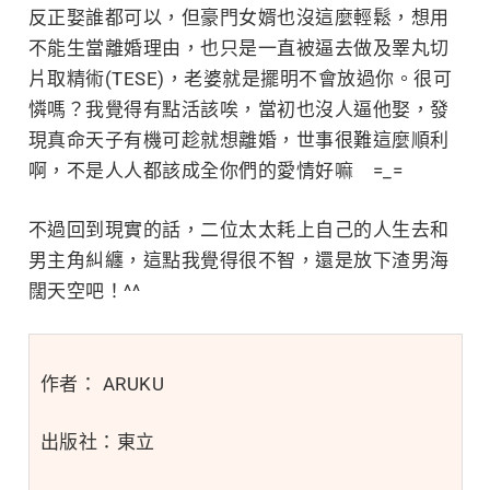
反正娶誰都可以，但豪門女婿也沒這麼輕鬆，想用
不能生當離婚理由，也只是一直被逼去做及睪丸切
片取精術(TESE)，老婆就是擺明不會放過你。很可
憐嗎？我覺得有點活該唉，當初也沒人逼他娶，發
現真命天子有機可趁就想離婚，世事很難這麼順利
啊，不是人人都該成全你們的愛情好嘛 =_=
不過回到現實的話，二位太太耗上自己的人生去和
男主角糾纏，這點我覺得很不智，還是放下渣男海
闊天空吧！^^
作者： ARUKU
出版社：東立