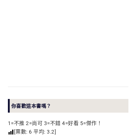
你喜歡這本書嗎？
1=不推 2=尚可 3=不錯 4=好看 5=傑作！
[票數:
6
平均:
3.2
]