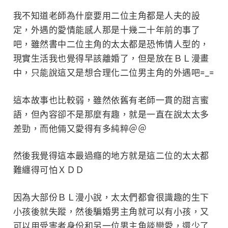
我不知道老師為什麼要用二位主角都是人夫的設
定，外遇的愛情能感人那是十幾二十年前的事了
吧，雖然書中二位主角的太太都是恐怖情人型的，
現實生活我也覺得早該離婚了，但是放在ＢＬ漫畫
中，只能說這又是想合理化二位男主角的外遇吧=_=
這本故事也比較弱，雖然依舊有老師一貫的甜言蜜
語，但內容卻不是那麼有趣，就是一直在說太太多
差勁，而他倆又愛得有多純粹＠＠
然後我覺得這本最過癮的地方就是這二位的太太都
難纏得可怕ＸＤＤ
因為大部份ＢＬ漫小說，太太們都會很識趣的生下
小孩後就失蹤，然後騙婚男主角就可以有小孩，又
可以用受害者身份和另一位男主角談戀愛，還少了