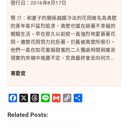
發行日：
2016年8月17日
簡 介：
和妻子的關係越趨冷淡的花岡被名為真壁
的青年客戶猛烈追求，真壁也還在過著不幸福的
婚姻生活，早在很久以前就一直強烈地愛慕著花
岡。儘管花岡努力抗拒著，仍舊被真壁所吸引。
他們一直在如花蜜般甜蜜的二人獨處時間與痛苦
現實的夾縫中搖擺不定，究竟最終會走向何方…
喜愛度
Facebook
X
Threads
Line
Gmail
Copy
分
Link
享
Related Posts: