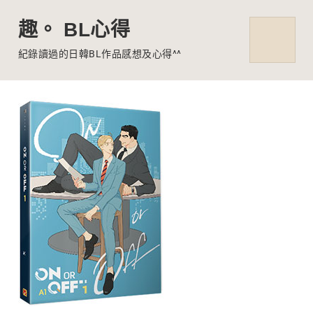
趣。 BL心得
MENU
紀錄讀過的日韓BL作品感想及心得^^
Skip
to
content