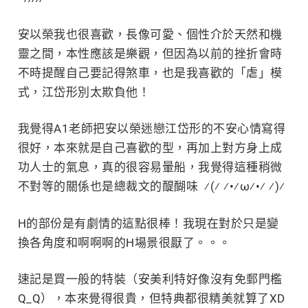
安以榮我也很喜歡，長像可愛、個性介於天然和機
靈之間，本性應該是樂觀，但因為以前的挫折會時
不時提醒自己要記得煞車，也是我喜歡的「虐」模
式，江岱形別太欺負他！
我覺得A1老師把安以榮迷戀江岱形的不安心情寫得
很好，本來就是自己喜歡的型，再加上對方身上成
功人士的氣息，真的很容易暈船，我覺得這種稍微
不對等的關係也是總裁文的醍醐味 ⁄(⁄ ⁄•⁄ω⁄•⁄ ⁄)⁄
H的部份是有劇情的這點很棒！我現在對於只是變
換各角度和啊啊啊的H場景很厭了。。。
速記是買一般的特裝（安美利特好像沒有免郵門檻
Q_Q），本來覺得很貴，但特典都很精美就算了XD