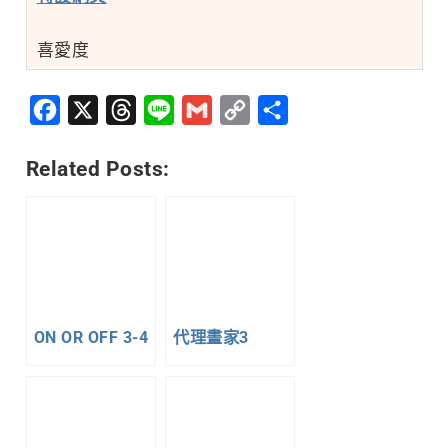
喜愛度
Facebook
X
Threads
Line
Gmail
Copy
分
Link
享
Related Posts:
ON OR OFF 3-4
代理畫家3