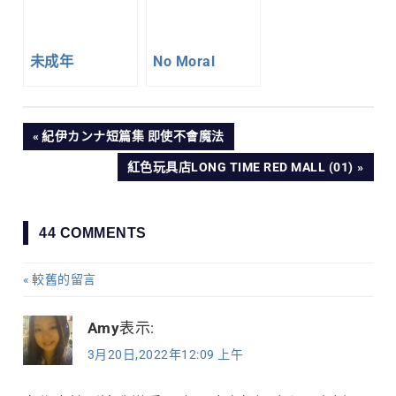
未成年
No Moral
文
PREVIOUS
紀伊カンナ短篇集 即使不會魔法
POST:
NEXT
紅色玩具店LONG TIME RED MALL (01)
章
POST:
導
44 COMMENTS
覽
較舊的留言
留
言
Amy
表示:
3月20日,2022年12:09 上午
導