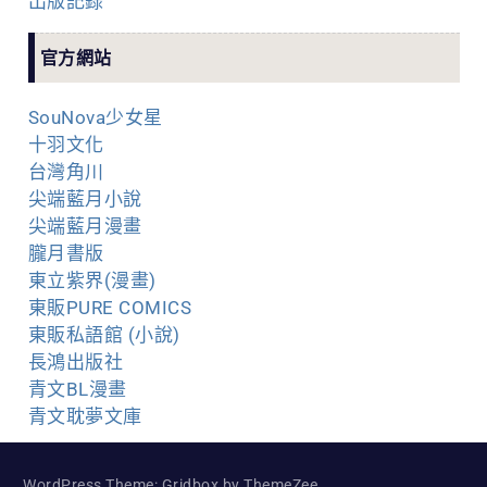
出版記錄
官方網站
SouNova少女星
十羽文化
台灣角川
尖端藍月小說
尖端藍月漫畫
朧月書版
東立紫界(漫畫)
東販PURE COMICS
東販私語館 (小說)
長鴻出版社
青文BL漫畫
青文耽夢文庫
WordPress Theme: Gridbox by ThemeZee.