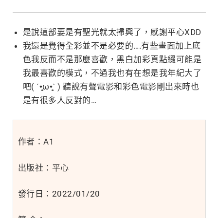
是說這部要是有聖光就太掃興了，感謝平心XDD
我還是覺得全彩並不是必要的….有些畫面加上底
色我反而不是那麼喜歡，黑白加彩頁點綴可能是
我最喜歡的模式，不過我也有在想是我年紀大了
吧( ´•̥̥̥ω•̥̥̥` ) 聽說有聲電影和彩色電影剛出來時也
是有很多人反對的…
作者：A1
出版社：平心
發行日：2022/01/20