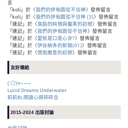
言
「
koli
」於〈
我們的伊甸園從不信神
〉發佈留言
「
koli
」於〈
我們的伊甸園從不信神 (3)
〉發佈留言
「
速記
」於〈
臭臉的純情與腹黑的初戀
〉發佈留言
「
速記
」於〈
我們的伊甸園從不信神
〉發佈留言
「
速記
」於〈
愛就是口是心非?
〉發佈留言
「
速記
」於〈
伊谷納多的新娘(01)
〉發佈留言
「
速記
」於〈
懷抱敵意的初戀
〉發佈留言
友好連結
(:◎)≡~~~
Lucid Dreams Underwater
莉莉BL閱讀心得碎碎念
2015-2024 出版討論