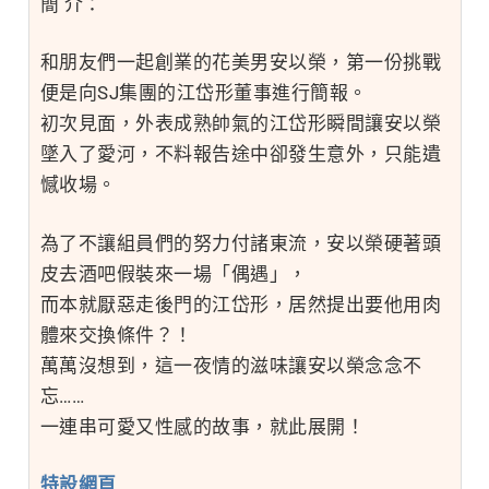
簡 介：
和朋友們一起創業的花美男安以榮，第一份挑戰
便是向SJ集團的江岱形董事進行簡報。
初次見面，外表成熟帥氣的江岱形瞬間讓安以榮
墜入了愛河，不料報告途中卻發生意外，只能遺
憾收場。
為了不讓組員們的努力付諸東流，安以榮硬著頭
皮去酒吧假裝來一場「偶遇」，
而本就厭惡走後門的江岱形，居然提出要他用肉
體來交換條件？！
萬萬沒想到，這一夜情的滋味讓安以榮念念不
忘……
一連串可愛又性感的故事，就此展開！
特設網頁