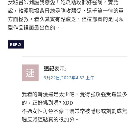
覽
女秘書帥到讓我戀愛！吃瓜助攻都好強啊。實話
說，韓漫職場背景總是強攻弱受，還千篇一律的單
方面拯救，看久其實有點疲乏，但這部真的是同類
型作品裡面最出色的。
REPLY
速記
表示:
3月22日,2022年4:32 上午
我看的韓漫還是太少吧，覺得強攻強受還蠻多
的，正好挑到嗎? XDD
不過女性角色不像日漫常常被隱形或刻劃成無
腦反派這點真的很加分。