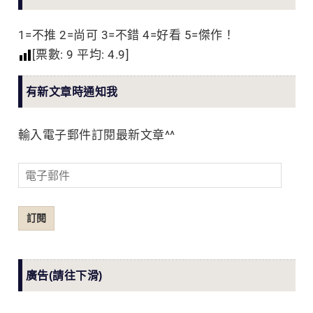
1=不推 2=尚可 3=不錯 4=好看 5=傑作！
[票數:
9
平均:
4.9
]
有新文章時通知我
輸入電子郵件訂閱最新文章^^
電
子
郵
訂閱
件
廣告(請往下滑)