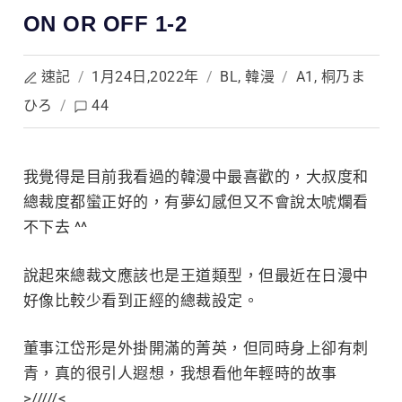
ON OR OFF 1-2
速記
/
1月24日,2022年
/
BL
,
韓漫
/
A1
,
桐乃ま
ひろ
/
44
我覺得是目前我看過的韓漫中最喜歡的，大叔度和
總裁度都蠻正好的，有夢幻
感但又不會說太唬爛看
不下去 ^^
說起來總裁文應該也是王道類型，但最近在日漫中
好像比較少看到正經的總裁設定。
董事江岱形是外掛開滿的菁英，但同時身上卻有刺
青，真的很引人遐想，我想看他年輕時的故事
>/////<