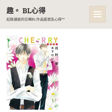
趣。 BL心得
MENU
紀錄讀過的日韓BL作品感想及心得^^
Skip
to
content