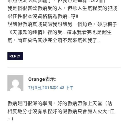
雖然說太認真就輸了，但我也是這樣…Orz|||||
我是個很喜歡傲嬌受的人，但惹人生氣程度的犯賤
跟任性根本沒資格稱為傲嬌…哼!!
說到假傲嬌真賤貨讓我想到另一個角色，砂原糖子
《天邪鬼的純情》裡的受… 這本我看完也是超生
氣，簡直莫名其妙完全萌不起來氣死我了…
REPLY
Orange
表示:
7月3日,2015年9:43 下午
傲嬌是門很深的學問，好的傲嬌帶你上天堂（啥
相反地分寸沒有拿捏好的假傲嬌只會讓人火大=皿
=！