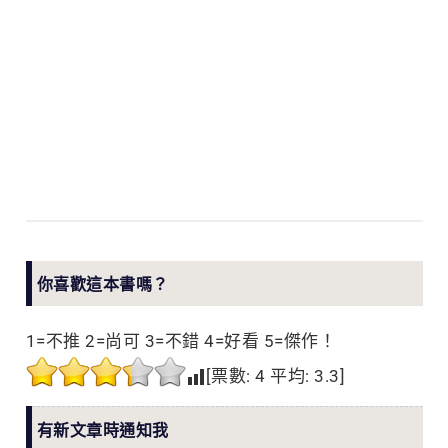
你喜歡這本書嗎？
1=不推 2=尚可 3=不錯 4=好看 5=傑作！
[票數:
4
平均:
3.3
]
有新文章時通知我