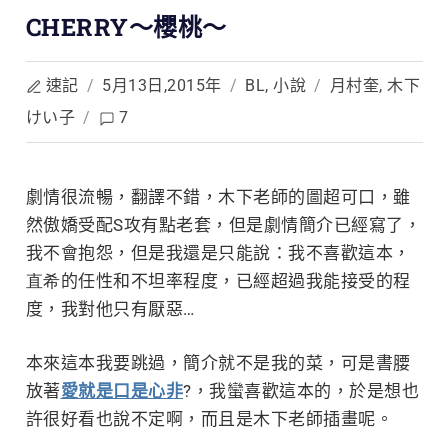
CHERRY～櫻桃～
速記
/
5月13日,2015年
/
BL
,
小說
/
月村奎
,
木下
けい子
/
7
劇情很流暢，翻譯不錯，木下老師的圖超可口，雖
然傲嬌受配S攻有點老套，但是劇情簡介已經
寫了，
我不會抱怨，但是我還是只能說：我不喜歡這本，
直希
的任性和不坦率程度，已經超過我能接受的程
度，我對他只有厭惡…
本來這本我要跳過，簡介就不是我的菜，可是書腰
放著
愛就是口是心非
?，我蠻喜歡這本的，於是想也
許很好看也說不定啊，而且是木下老師插畫呢。