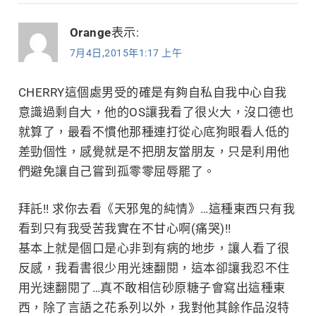
Orange
表示:
7月4日,2015年1:17 上午
CHERRY這個處男受的確是有夠自私自我中心自我
意識過剩自大，他的OS讓我看了很火大，沒口德也
就算了，最看不慣他那種連打從心底狗眼看人低的
差勁個性，感覺就是不把朋友當朋友，只是利用他
們避免讓自己嘗到孤零零屈辱罷了。
拜託!! 求你去看《天邪鬼的純情》…這種東西只有我
看到只有我受苦我實在不甘心啊(痛哭)!!
基本上就是個口是心非到有病的地步，讓人看了很
反感，我看書很少用光速翻閱，這本卻讓我忍不住
用光速翻閱了…真不敢相信砂原糖子會寫出這種東
西，除了言語之花系列以外，我對他其餘作品沒特