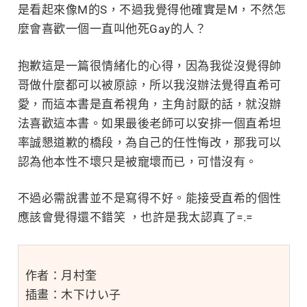
是看起來像M的S，不過我覺得他確實是M，不然怎
麼會喜歡一個一直叫他死Gay的人？
抱歉這是一篇很情緒化的心得，因為我從沒覺得帥
哥做什麼都可以被原諒，所以我沒辦法覺得直希可
愛，而這本書是直希視角，主角討厭的話，就沒辦
法喜歡這本書。如果最後老師可以安排一個直希坦
率誠懇道歉的橋段，為自己的任性悔改，那我可以
認為他本性不壞只是被寵壞而已，可惜沒有。
不過必需說書並不是寫得不好。能接受直希的個性
應該會覺得還不錯笑 ，也許是我太認真了=.=
作者：月村奎
插畫：木下けい子