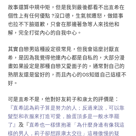
故事還算中規中矩，但是我到最後都看不出
直希
在
個性上有任何優點 ?沒口德，生氣就遷怒，做錯事
也拉不下臉道歉，只會在那邊著急等人來找他和
解，完全打從內心的自我中心。
其實自戀男這種設定很常見，但我會這麼討厭
直
希
，是因為我覺得他連內心都是自私的，大部分漫
畫如果設定是那種自戀又愛面子的，通常對自己的
熟朋友還是蠻好的，而且內心的OS知道自己這樣不
好。
可是
直希
不是，他對好友莉子和
康太
的評價是：
『
直希認為莉子算是努力的人；反過來說，可以靠
髮型和衣服來打造可愛，臉蛋頂多是一般水準罷
了
』
及『
直希也一樣懷抱著「為什麼身邊有像我這
樣的男人，莉子卻想跟康太交往」這種傲慢的疑