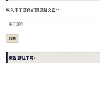
輸入電子郵件訂閱最新文章^^
電
子
郵
訂閱
件
廣告(請往下滑)