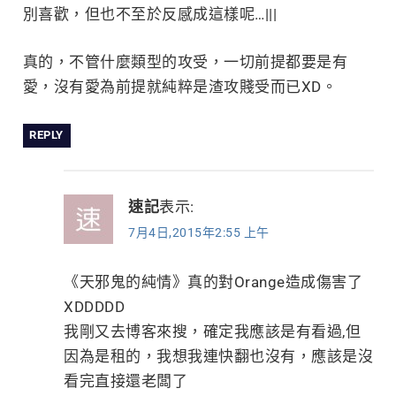
別喜歡，但也不至於反感成這樣呢…|||
真的，不管什麼類型的攻受，一切前提都要是有
愛，沒有愛為前提就純粹是渣攻賤受而已XD。
REPLY
速記
表示:
7月4日,2015年2:55 上午
《天邪鬼的純情》真的對Orange造成傷害了
XDDDDD
我剛又去博客來搜，確定我應該是有看過,但
因為是租的，我想我連快翻也沒有，應該是沒
看完直接還老闆了