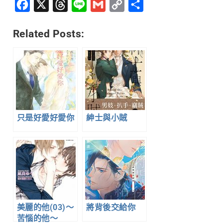
Facebook
X
Threads
Line
Gmail
Copy
分
Link
享
Related Posts:
只是好愛好愛你
紳士與小賊
美麗的他(03)～
將背後交給你
苦惱的他～