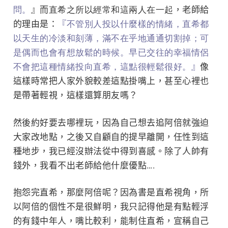
問。
』而
直希之所以經常和這兩人在一起
，老師給
的理由是：
『
不管別人投以什麼樣的情緒，直希都
以天生的冷淡和刻薄，滿不在乎地通通切割掉；可
是偶而也會有想放鬆的時候。早已交往的幸福情侶
不會把這種情緒投向直希，這點很輕鬆很好。
』
像
這樣時常把人家外貌較差這點掛嘴上，甚至心裡也
是帶著輕視，這樣還算朋友嗎？
然後約好要去哪裡玩，因為自己想去追阿倍就強迫
大家改地點，之後又自顧自的提早離開，任性到這
種地步，我已經沒辦法從中得到喜感。除了人帥有
錢外，我看不出老師給他什麼優點….
抱怨完直希，那麼阿倍呢？因為書是直希視角，所
以阿倍的個性不是很鮮明，我只記得他是有點輕浮
的有錢中年人，嘴比較利，能制住直希，宣稱自己