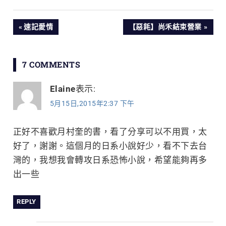
文
PREVIOUS
NEXT
速記愛情
【惡耗】尚禾結束營業
POST:
POST:
章
7 COMMENTS
導
Elaine
表示:
覽
5月15日,2015年2:37 下午
正好不喜歡月村奎的書，看了分享可以不用買，太
好了，謝謝。這個月的日系小說好少，看不下去台
灣的，我想我會轉攻日系恐怖小說，希望能夠再多
出一些
REPLY