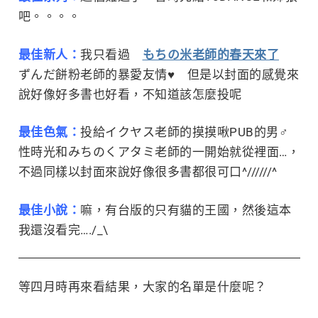
吧。。。。
最佳新人：
我只看過
もちの米老師的春天來了
ずんだ餅粉老師的暴愛友情♥ 但是以封面的感覺來
說好像好多書也好看，不知道該怎麼投呢
最佳色氣：
投給イクヤス老師的摸摸啾PUB的男♂
性時光和みちのくアタミ老師的一開始就從裡面…，
不過同樣以封面來說好像很多書都很可口^//////^
最佳小說：
嘛，有台版的只有貓的王國，然後這本
我還沒看完…./_\
等四月時再來看結果，大家的名單是什麼呢？