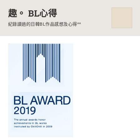
趣。 BL心得
MENU
紀錄讀過的日韓BL作品感想及心得^^
Skip
to
content