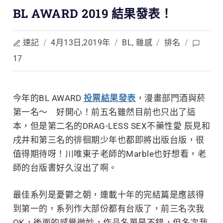
BL AWARD 2019 結果發表！
速記
/
4月13日,2019年
/
BL
,
雜感
/
排名
/
17
今年的BL AWARD
投票結果發表
，漫畫部門酒與菸
第一名～ 好開心！前五名雖然目前也只
出了這
本，但是第二名的DRAG-LESS SEX不藥性愛 辰見和
戌井和第三名的徘徊期少年也都即將出版台版，很
值得期待呀！川唯東子老師的Marble也好想看，老
師的台版書好久沒出了啊。
最佳系列是憂鬱之朝，連載十年的完結篇是應該得
到第一的，系列作大部份都有台版了，前三名次我
OK，後面的感覺微妙，作品名單是不錯，但名次我