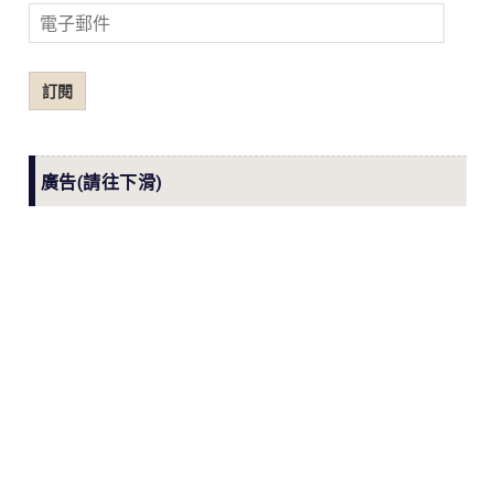
電
子
郵
訂閱
件
廣告(請往下滑)