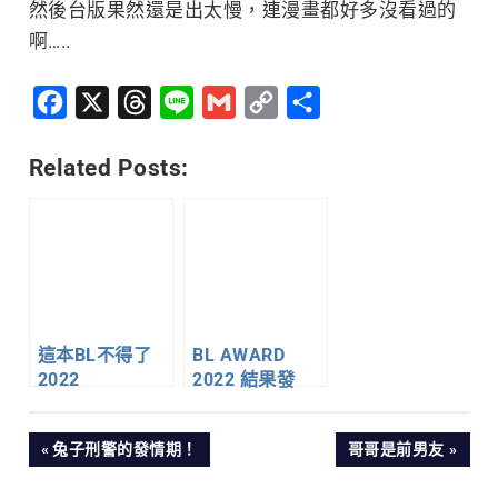
然後台版果然還是出太慢，連漫畫都好多沒看過的
啊…..
Facebook
X
Threads
Line
Gmail
Copy
分
Link
享
Related Posts:
這本BL不得了
BL AWARD
2022
2022 結果發
表！
文
PREVIOUS
NEXT
兔子刑警的發情期！
哥哥是前男友
POST:
POST: