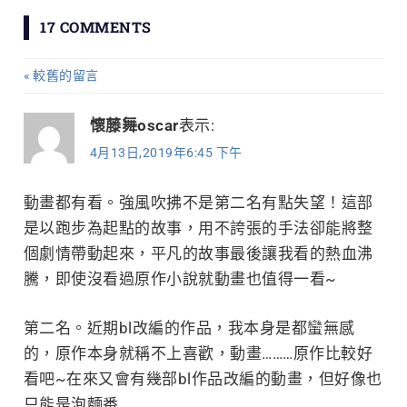
章
17 COMMENTS
導
較舊的留言
留
覽
言
懷藤舞oscar
表示:
4月13日,2019年6:45 下午
導
覽
動畫都有看。強風吹拂不是第二名有點失望！這部
是以跑步為起點的故事，用不誇張的手法卻能將整
個劇情帶動起來，平凡的故事最後讓我看的熱血沸
騰，即使沒看過原作小說就動畫也值得一看~
第二名。近期bl改編的作品，我本身是都蠻無感
的，原作本身就稱不上喜歡，動畫………原作比較好
看吧~在來又會有幾部bl作品改編的動畫，但好像也
只能是泡麵番…