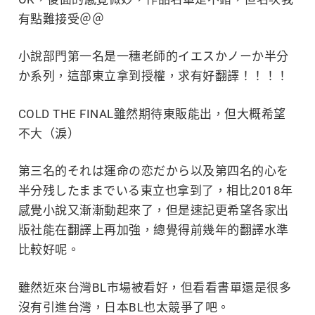
有點難接受＠＠
小說部門第一名是一穗老師的イエスかノーか半分
か系列，這部東立拿到授權，求有好翻譯！！！！
COLD THE FINAL雖然期待東販能出，但大概希望
不大（淚）
第三名的それは運命の恋だから以及第四名的心を
半分残したままでいる東立也拿到了，相比2018年
感覺小說又漸漸動起來了，但是速記更希望各家出
版社能在翻譯上再加強，總覺得前幾年的翻譯水準
比較好呢。
雖然近來台灣BL市場被看好，但看看書單還是很多
沒有引進台灣，日本BL也太競爭了吧。