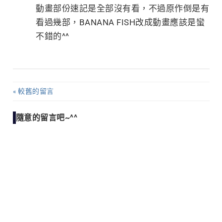
動畫部份速記是全部沒有看，不過原作倒是有
看過幾部，BANANA FISH改成動畫應該是蠻
不錯的^^
較舊的留言
留
言
隨意的留言吧~^^
導
覽