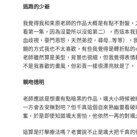
逃跑的少爺
我覺得我和束原老師的作品大概是有點不對盤，
看第一集，因為沒愛所以沒追第二），而這本我
血歧視，豪門恩怨，天然弟控，尋母…等等），
鏡的方式我也不太喜歡，有些我覺得是轉折點的
老師雖然算是美型，背景也很細，但我覺得表情
不是我喜歡的畫風，但彩頁一樣很漂亮就是了。
親吻透明
老師應該是想畫有點暗黑的作品，颯大小時候被
一方會去安撫對吧？但千真這個自來熟幽靈看破
奮，於是即使知道颯大害怕，他依然一再的對颯
這算是打擊療法嗎？老實說不止是颯大把千真的