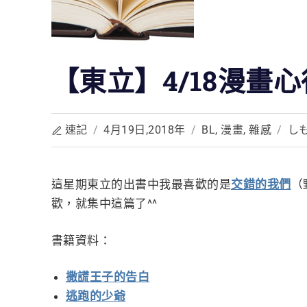
【東立】4/18漫畫心
速記
/
4月19日,2018年
/
BL
,
漫畫
,
雜感
/
し
這星期東立的出書中我最喜歡的是
交錯的我們
（
歡，就集中這篇了^^
書籍資料：
撒謊王子的告白
逃跑的少爺