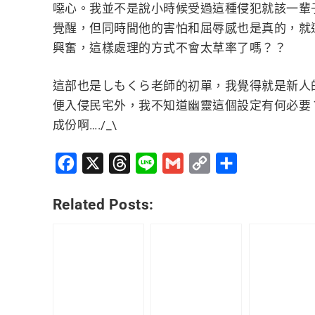
噁心。我並不是說小時候受過這種侵犯就該一輩
覺醒，但同時間他的害怕和屈辱感也是真的，就
興奮，這樣處理的方式不會太草率了嗎？？
這部也是しもくら老師的初單，我覺得就是新人
便入侵民宅外，我不知道幽靈這個設定有何必要
成份啊…./_\
Facebook
X
Threads
Line
Gmail
Copy
分
Link
享
Related Posts: