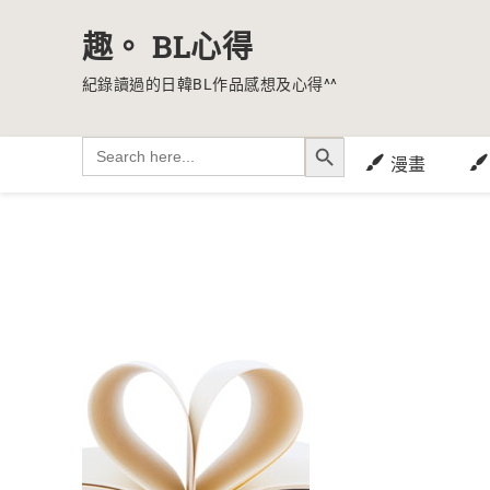
趣。 BL心得
紀錄讀過的日韓BL作品感想及心得^^
SEARCH BUTTON
Search
for:
漫畫
Skip
to
content