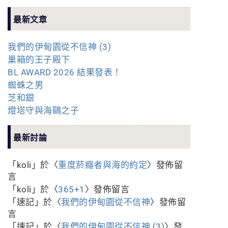
最新文章
我們的伊甸園從不信神 (3)
巢箱的王子殿下
BL AWARD 2026 結果發表！
蜘蛛之男
芝和銀
燈塔守與海鷗之子
最新討論
「
koli
」於〈
重度菸癮者與海的約定
〉發佈留
言
「
koli
」於〈
365+1
〉發佈留言
「
速記
」於〈
我們的伊甸園從不信神
〉發佈留
言
「
速記
」於〈
我們的伊甸園從不信神 (3)
〉發