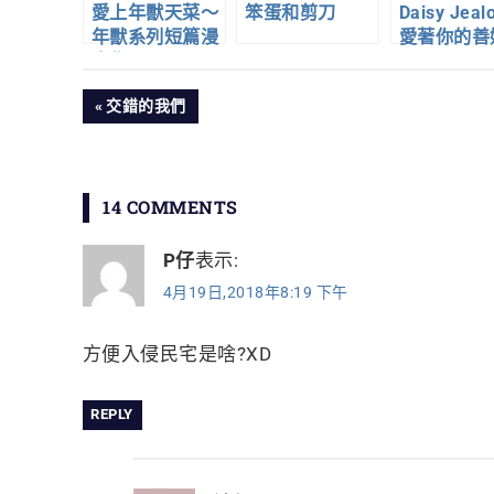
愛上年獸天菜～
笨蛋和剪刀
Daisy Jeal
年獸系列短篇漫
愛著你的善
畫集～1
文
PREVIOUS
交錯的我們
POST:
章
導
14 COMMENTS
覽
P仔
表示:
4月19日,2018年8:19 下午
方便入侵民宅是啥?XD
REPLY