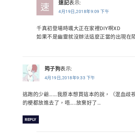
速記
表示:
4月19日,2018年9:09 下午
千真初登場時颯大正在家裡DIY啊XD
如果不是幽靈就沒辦法這麼正當的出現在陌生
筠子狗
表示:
4月19日,2018年9:33 下午
逃跑的少爺…….我原本想買這本的說，（混血歧
的梗都放進去了，唔…..放棄好了…
REPLY