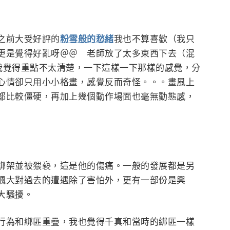
之前大受好評的
粉雪般的愁緒
我也不算喜歡（我只
更是覺得好亂呀＠＠ 老師放了太多東西下去（混
我覺得重點不太清楚，一下這樣一下那樣的感覺，分
心情卻只用小小格畫，感覺反而奇怪。。。畫風上
都比較僵硬，再加上幾個動作場面也毫無動態感，
綁架並被猥褻，這是他的傷痛。一般的發展都是另
颯大對過去的遭遇除了害怕外，更有一部份是興
大騷擾。
行為和綁匪重疊，我也覺得千真和當時的綁匪一樣