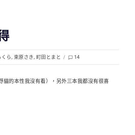
得
もくら
,
束原さき
,
町田とまと
/
14
野貓的本性
我沒有看），另外三本我都沒有很喜