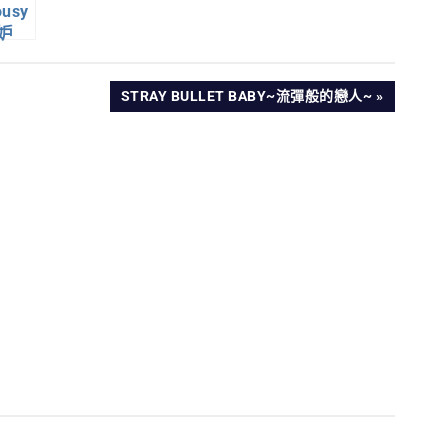
ousy
妒
NEXT
STRAY BULLET BABY~流彈般的戀人~
POST: