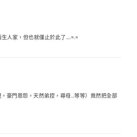
人家，但也就僅止於此了….=.=
視，豪門恩怨，天然弟控，尋母…等等）竟然把全部