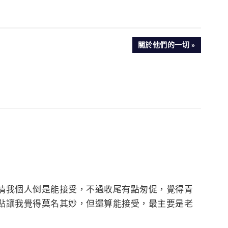
NEXT
關於他們的一切
POST:
情我個人倒是能接受，不過收尾有點匆促，覺得青
點讓我覺得莫名其妙，但還算能接受，最主要是老