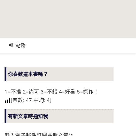
站務
你喜歡這本書嗎？
1=不推 2=尚可 3=不錯 4=好看 5=傑作！
[票數:
47
平均:
4
]
有新文章時通知我
輸入電子郵件訂閱最新文章^^