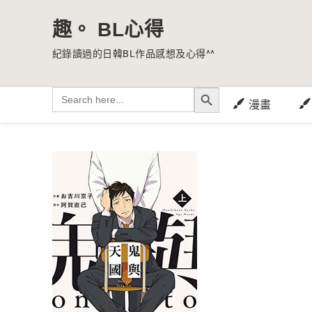
趣。 BL心得
紀錄讀過的日韓BL作品感想及心得^^
SEARCH BUTTON
Search
for:
漫畫
Skip
to
content