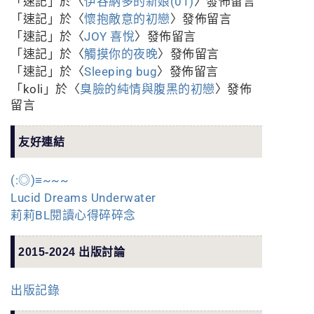
「
速記
」於〈
伊谷納多的新娘(01)
〉發佈留言
「
速記
」於〈
懷抱敵意的初戀
〉發佈留言
「
速記
」於〈
JOY 喜悅
〉發佈留言
「
速記
」於〈
觸摸你的夜晚
〉發佈留言
「
速記
」於〈
Sleeping bug
〉發佈留言
「
koli
」於〈
臭臉的純情與腹黑的初戀
〉發佈
留言
友好連結
(:◎)≡~~~
Lucid Dreams Underwater
莉莉BL閱讀心得碎碎念
2015-2024 出版討論
出版記錄