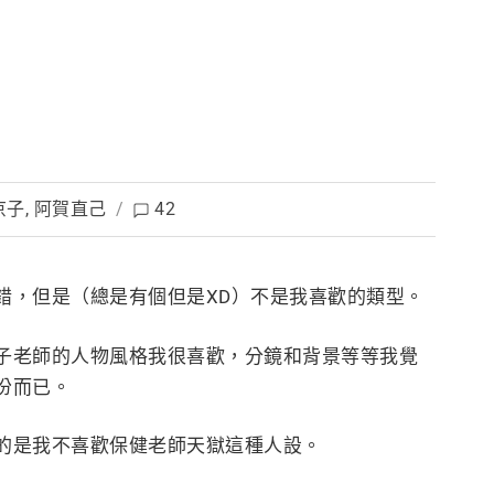
京子
,
阿賀直己
/
42
錯，但是（總是有個但是XD）不是我喜歡
的類型。
子老師的人物風格我很喜歡，分鏡和背景等等我覺
份而已。
的是我不喜歡保健老師天獄這種人設。