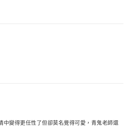
情中變得更任性了但卻莫名覺得可愛，青鬼老師還