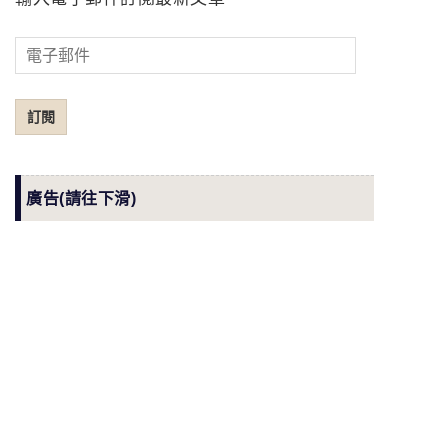
電
子
郵
訂閱
件
廣告(請往下滑)