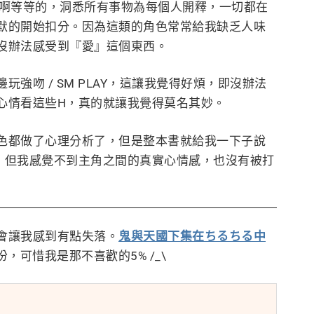
闆啊等等的，洞悉所有事物為每個人開釋，一切都在
默的開始扣分。因為這類的角色常常給我缺乏人味
沒辦法感受到『愛』這個東西。
強吻 / SM PLAY，這讓我覺得好煩，即沒辦法
心情看這些H，真的就讓我覺得莫名其妙。
色都做了心理分析了，但是整本書就給我一下子說
，但我感覺不到主角之間的真實心情感，也沒有被打
會讓我感到有點失落。
鬼與天國下集在ちるちる中
，可惜我是那不喜歡的5% /_\