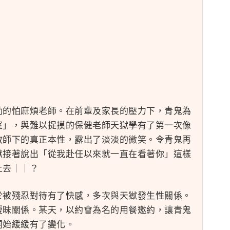
勁的怕麻煩老師。在前輩及家長的壓力下，青鬼為
室」，與難以捉摸的保健老師天獄學有了第一次像
教師下的真正本性，露出了淡淡的微笑。令青鬼再
獄接著說出「從我赴任以來就一直在看著你」這樣
上去｜｜？
於被殘忍對待有了快感，多次與天獄發生性關係。
曖昧關係。某天，以約會為名的用餐邀約，讓青鬼
開始緩緩有了變化。