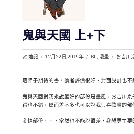
鬼與天國 上+下
速記
/
12月22日,2019年
/
BL
,
漫畫
/
お吉川
這陣子期待的書，讀者評價很好、封面設計也不
鬼與天國對我來說最好的部份是畫風，お吉川京
得也不錯，然而差不多也可以說我只喜歡畫的部
劇情部份．．．當然也不能說很差，我想更主要