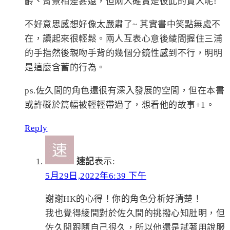
齡、背景相差甚遠，但兩人確實是彼此的貴人呢!
不好意思感想好像太嚴肅了~ 其實書中笑點無處不
在，讀起來很輕鬆。兩人互表心意後綾間握住三浦
的手指然後親吻手背的幾個分鏡性感到不行，明明
是這麼含蓄的行為。
ps.佐久間的角色還很有深入發展的空間，但在本書
或許礙於篇幅被輕輕帶過了，想看他的故事+1。
Reply
速記
表示:
5月29日,2022年6:39 下午
謝謝HK的心得！你的角色分析好清楚！
我也覺得綾間對於佐久間的挑撥心知肚明，但
佐久間跟隨自己很久，所以他還是試著用說服