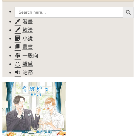
Search Button
Search
for:
漫畫
韓漫
小說
叢書
一般向
雜感
站務