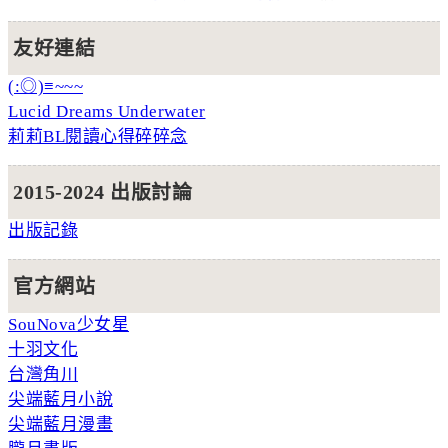
友好連結
(:◎)≡~~~
Lucid Dreams Underwater
莉莉BL閱讀心得碎碎念
2015-2024 出版討論
出版記錄
官方網站
SouNova少女星
十羽文化
台灣角川
尖端藍月小說
尖端藍月漫畫