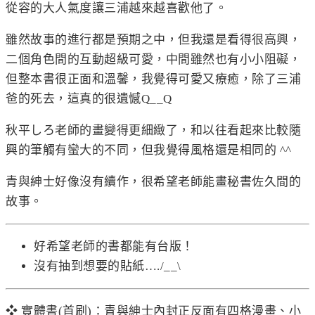
從容的大人氣度讓三浦越來越喜歡他了。
雖然故事的進行都是預期之中，但我還是看得很高興，
二個角色間的互動超級可愛，中間雖然也有小小阻礙，
但整本書很正面和溫馨，我覺得可愛又療癒，除了三浦
爸的死去，這真的很遺憾Q__Q
秋平しろ老師的畫變得更細緻了，和以往看起來比較隨
興的筆觸有蠻大的不同，但我覺得風格還是相同的 ^^
青與紳士好像沒有續作，很希望老師能畫秘書佐久間的
故事。
好希望老師的書都能有台版！
沒有抽到想要的貼紙…./__\
❖ 實體書(首刷)：青與紳士內封正反面有四格漫畫、小