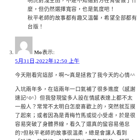
明虎對淺生田，不是不知道對方在背後做了什
麼，但仍然選擇寬容，也是氣度吧！
秋平老師的故事都有趣又溫馨，希望全部都有
台版！
Mo
表示:
5月31日,2022年12:50 上午
今天剛看完這部，啊～真是拯救了我今天的心情^^
入坑兩年多，在這兩年一口氣補了很多進度（感謝
速記^0^）但我發現蠻多人設在情感表達上都不太
一般人？常常不太明白怎麼喜歡上的，突然就互摸
了起來；或者因為是青梅竹馬或從小受虐，於是很
容易突破了身體界線，看久了還真的蠻容易倦怠
的?但秋平老師的故事很溫柔，總是會讓人看到