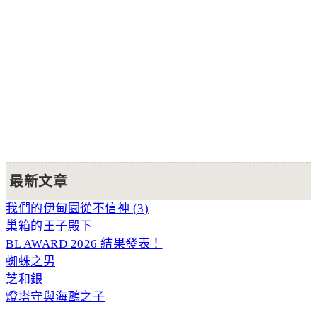
最新文章
我們的伊甸園從不信神 (3)
巢箱的王子殿下
BL AWARD 2026 結果發表！
蜘蛛之男
芝和銀
燈塔守與海鷗之子