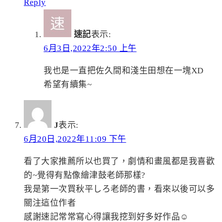
Reply
速記
表示:
6月3日,2022年2:50 上午
我也是一直把佐久間和淺生田想在一塊XD
希望有續集~
J
表示:
6月20日,2022年11:09 下午
看了大家推薦所以也買了，劇情和畫風都是我喜歡
的~覺得有點像繪津鼓老師那樣?
我是第一次買秋平しろ老師的書，看來以後可以多
關注這位作者
感謝速記常常寫心得讓我挖到好多好作品☺