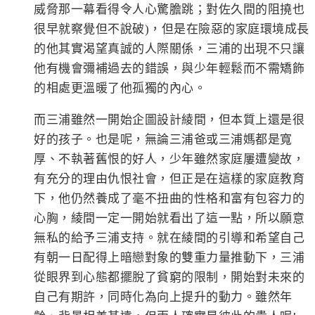
威脅那一幕看得令人心驚膽跳；對佐久間的阻撓也
很早就察覺但不說破)，但是在險惡的家庭環境成長
的他其實渴望真誠的人際關係，三浦的出現不只讓
他有機會彌補過去的錯誤，與少年輕鬆而不需矯飾
的相處更溫暖了他孤獨的內心。
而三浦雖然一開始企圖設計綾間，但本質上還是很
好的孩子。也是呢，無論三浦爸或三浦媽都是寬
厚、不執著舊恨的好人，少年雖然家庭屢遭變故，
有充分的理由仇恨社會，但正是在這樣的家庭教育
下，他仍然養成了毫不扭曲的性格和富有包容力的
心胸，綾間一定一開始就看出了這一點，所以願意
無私的給予三浦支持。就在綾間的引導和希望自己
有朝一日配得上暗戀對象的雙重力量推動下，三浦
從眼界到心態都擺脫了貧窮的限制，開始對未來的
自己有期許，同時化為向上提升的動力。雖然年