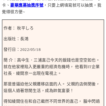
卡、
豪華應募抽獎序號
，只要上網填寫就可以抽獎，我
覺得很方便~
作者：
秋平しろ
出版社：長鴻
發行日：2022/05/18
簡 介：高中生．三浦直己今天的飯錢也是空空如也。
就在他家裡陷入更嚴重的經濟危機時， 他看到IT企業
社長．綾間京一出現在電視上。
那是曾逼迫他父親遷移店面的人。 父親的店倒閉後，
這個人過著悠閒生活，成為帥氣富豪！
得知綾間住在和自己截然不同世界的直己， 腦中閃過