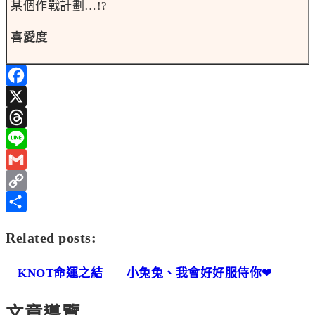
某個作戰計劃…!?
喜愛度
Facebook
X
Threads
Line
Gmail
Copy
Link
分
Related posts:
享
KNOT命運之結
小兔兔、我會好好服侍你❤
文章導覽