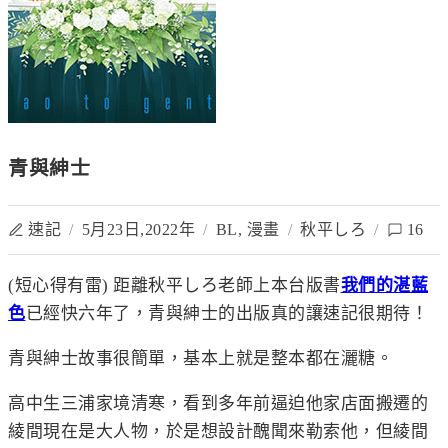
青與紳士
速記
/
5月23日,2022年
/
BL
,
漫畫
/
秋平しろ
/
16
(短心得有雷) 距離
秋平しろ
老師上本台版書
我們的湛藍
色
已經快六年了，青與紳士的出版真的讓速
記很期待！
青與紳士故事很簡單，基本上就是整本都在灑糖。
高中生三浦家境清寒，看到多年前逼迫他家店面搬遷的
綾間現在是大人物，於是想設計醜聞來勒索他，但綾間