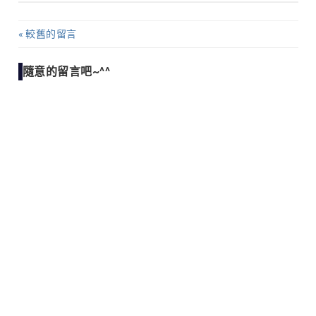
較舊的留言
留
言
隨意的留言吧~^^
導
覽