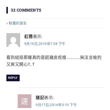
章
32 COMMENTS
導
較舊的留言
留
覽
言
紅唇
表示:
9月16日,2016年7:58 下午
導
覽
看到結局那邊真的是起雞皮疙瘩…………..無法言喻的
又爽又開心T..T
REPLY
速記
表示:
9月17日,2016年3:10 下午