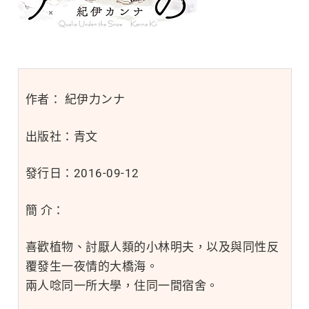
作者： 紀伊力ンナ
出版社：青文
發行日：2016-09-12
簡 介：
喜歡植物、討厭人類的小林明夫，以及與同性反
覆發生一夜情的大橋海。
兩人唸同一所大學，住同一間宿舍。