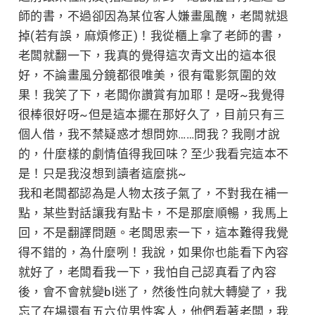
師的書，不過卻因為某位客人嫌畫風醜，老闆就退
掉(若有誤，麻煩修正)！我從櫃上拿了老師的書，
老闆就翻一下，我真的覺得這次青文出的這本很
好，不論畫風分鏡都很唯美，很有電影氛圍的效
果！我笑了下，老闆你讚賞有加耶！是呀~我覺得
很棒很好呀~但是這本擺在那好久了，目前只有三
個人借，我不禁疑惑才想問妳……問我？我剛才說
的，什麼樣的劇情值得我回味？至少我看完這本不
是！只是我沒想到讀者這麼挑~
我和老闆都認為是人物太孩子氣了，不對我在補一
點，某些對話讓我有點卡，不是那麼順暢，我馬上
回，不是翻譯問題。老闆思索一下，這本難得我覺
得不錯的，為什麼咧！我說，如果你也能看下內容
就好了，老闆看我一下，我怕自己認真看了內容
後，會不會就變bl迷了，然後性向就大轉變了，我
忘了在場還有五六位男性客人，他們看著老闆，我