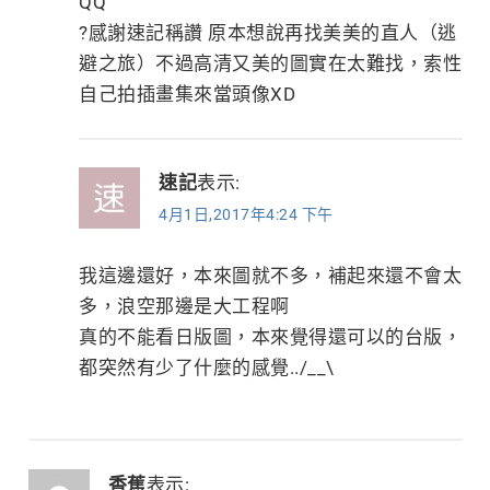
QQ
?感謝速記稱讚 原本想說再找美美的直人（逃
避之旅）不過高清又美的圖實在太難找，索性
自己拍插畫集來當頭像XD
速記
表示:
4月1日,2017年4:24 下午
我這邊還好，本來圖就不多，補起來還不會太
多，浪空那邊是大工程啊
真的不能看日版圖，本來覺得還可以的台版，
都突然有少了什麼的感覺../__\
香蕉
表示: