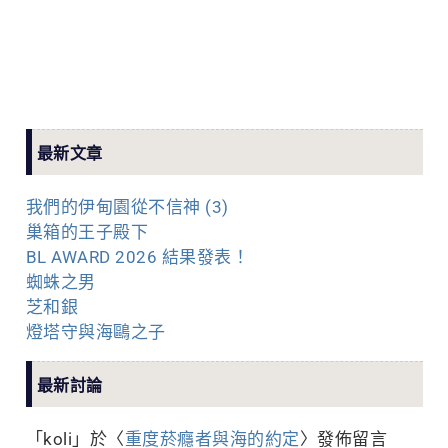
最新文章
我們的伊甸園從不信神 (3)
巢箱的王子殿下
BL AWARD 2026 結果發表！
蜘蛛之男
芝和銀
燈塔守與海鷗之子
最新討論
「
koli
」於〈
重度菸癮者與海的約定
〉發佈留言