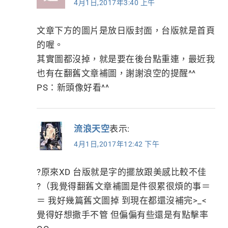
4月1日,2017年3:40 上午
文章下方的圖片是放日版封面，台版就是首頁
的喔。
其實圖都沒掉，就是要在後台點重連，最近我
也有在翻舊文章補圖，謝謝浪空的提醒^^
PS：新頭像好看^^
流浪天空
表示:
4月1日,2017年12:42 下午
?原來XD 台版就是字的擺放跟美感比較不佳
?（我覺得翻舊文章補圖是件很累很煩的事＝
＝ 我好幾篇舊文圖掉 到現在都還沒補完>_<
覺得好想撒手不管 但偏偏有些還是有點擊率