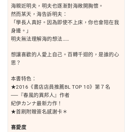
海親近明夫，明夫也逐漸對海敞開胸懷。
然而某天，海告訴明夫：
「學長人真好。因為即使不上床，你也會陪在我
身邊。」
明夫無法理解海的想法……
想讓喜歡的人愛上自己。百轉千迴的，是誰的心
思？
本書特色：
★2016《書店店員推薦BL TOP 10》第７名
──『春風的異邦人』作者
紀伊カンナ最新力作！
★首刷附贈簽名感謝卡＊
喜愛度