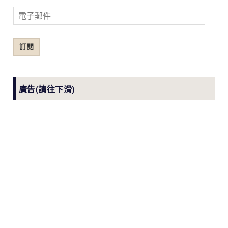
電
子
郵
訂閱
件
廣告(請往下滑)