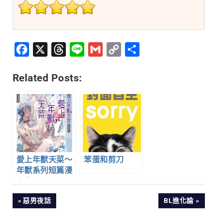
Facebook
X
Threads
Line
Gmail
Copy
分
Link
享
Related Posts:
愛上年獸天菜～
笨蛋和剪刀
年獸系列短篇漫
畫集～1
文
PREVIOUS
NEXT
惡男夜話
BL進化論
POST:
POST: