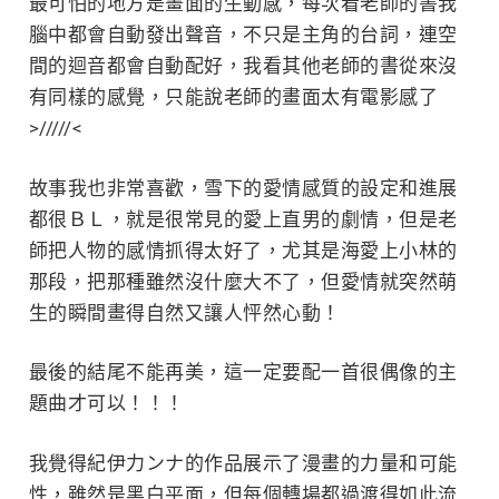
最可怕的地方是畫面的生動感，每次看老師的書我
腦中都會自動發出聲音，不只是主角的台詞，連空
間的迴音都會自動配好，我看其他老師的書從來沒
有同樣的感覺，只能說老師的畫面太有電影感了
>/////<
故事我也非常喜歡，雪下的愛情感質的設定和進展
都很ＢＬ，就是很常見的愛上直男的劇情，但是老
師把人物的感情抓得太好了，尤其是海愛上小林的
那段，把那種雖然沒什麼大不了，但愛情就突然萌
生的瞬間畫得自然又讓人怦然心動！
最後的結尾不能再美，這一定要配一首很偶像的主
題曲才可以！！！
我覺得
紀伊力ンナ
的作品展示了漫畫的力量和可能
性，雖然是黑白平面，但每個轉場都過渡得如此流