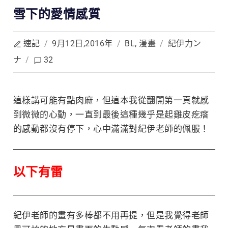
雪下的愛情感質
速記
/
9月12日,2016年
/
BL
,
漫畫
/
紀伊力ン
ナ
/
32
這樣講可能有點肉麻，但這本我從翻開第一頁就感
到微微的心動，一直到最後這種
幾乎是起雞皮疙瘩
的感動都沒有停下，心中滿滿對紀伊老師的佩服！
以下有雷
紀伊老師的畫有多棒都不用再提，但是我覺得老師