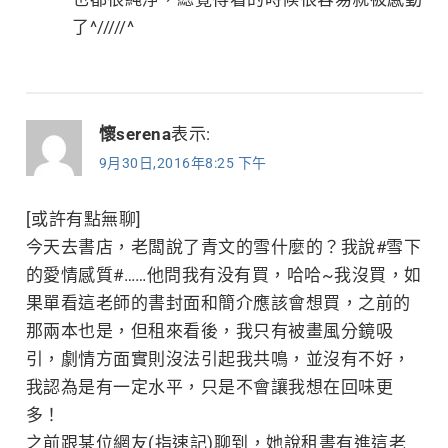
了^/////^
懷serena
表示:
9月30日,2016年8:25 下午
[或許有點無聊]
今天去書店，老闆說了青文的雪什麼的？我說#雪下
的愛情感質#……他問我有没有買，哈哈~我沒買，如
果單看這老師的書封面和簡介應該會想買，之前的
那兩本也是，但租來看後，我只有被畫風分鏡吸
引，劇情方面實則沒法引起我共鳴，並沒有不好，
我認為是有一定水平，只是不會讓我想在回味更
多！
之前跟某位網友(指速記)聊到，她說租書有進這老