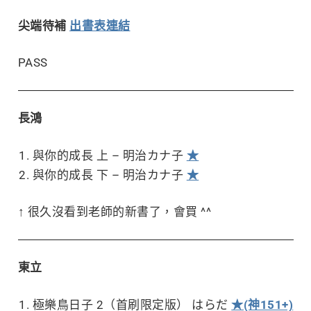
尖端待補
出書表連結
PASS
長鴻
與你的成長 上 – 明治カナ子
★
與你的成長 下 – 明治カナ子
★
↑ 很久沒看到老師的新書了，會買 ^^
東立
極樂鳥日子 2（首刷限定版） はらだ
★(神151+)