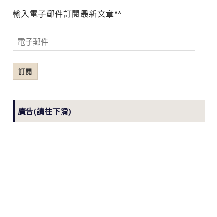
輸入電子郵件訂閱最新文章^^
電
子
郵
訂閱
件
廣告(請往下滑)