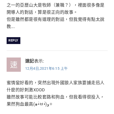
之一的亞歷山大是牧師（兼職？），裡面很多像是
開導人的對話，算是很正向的故事。
但是雖然都是很有道理的對話，但我覺得有點太說
教….
REPLY
速記
表示:
12月4日,2021年6:15 上午
蜜情蠻好看的，突然出現外國狼人家族要擄走迅人
什麼的好刺激XDDD
雖然故事可能比較套路和狗血，但我看得很投入，
果然狗血最高(๑•̀ㅂ•́)و✧