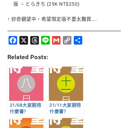
版 – とらきち (25K NT$250)
↑ 好奇觀望中，希望限定版不要太難買…..
Facebook
X
Threads
Line
Gmail
Copy
分
Link
享
Related Posts:
21/08大家期待
21/11大家期待
什麼書?
什麼書?