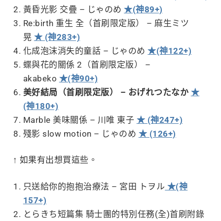
黃昏光影 交疊 – じゃのめ
★(神89+)
Re:birth 重生 全（首刷限定版） – 麻生ミツ
晃
★ (神283+)
化成泡沫消失的童話 – じゃのめ
★(神122+)
蝶與花的關係 2（首刷限定版） –
akabeko
★(神90+)
美好結局（首刷限定版） – おげれつたなか
★
(神180+)
Marble 美味關係 – 川唯 東子
★ (神247+)
殘影 slow motion – じゃのめ
★ (126+)
↑ 如果有出想買這些。
只送給你的抱抱治療法 – 宮田 トヲル
★(神
157+)
とらきち短篇集 騎士團的特別任務(全)首刷附錄