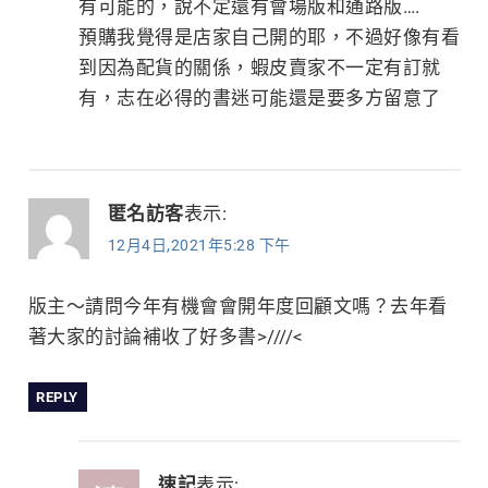
有可能的，說不定還有會場版和通路版….
預購我覺得是店家自己開的耶，不過好像有看
到因為配貨的關係，蝦皮賣家不一定有訂就
有，志在必得的書迷可能還是要多方留意了
匿名訪客
表示:
12月4日,2021年5:28 下午
版主～請問今年有機會會開年度回顧文嗎？去年看
著大家的討論補收了好多書>////<
REPLY
速記
表示: