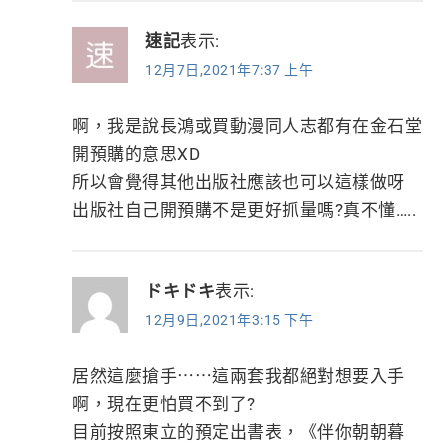
速記
表示:
12月7日,2021年7:37 上午
啊，我是說長鴻或買動漫同人志都有在金石堂
開預購的意思XD
所以會覺得其他出版社應該也可以這樣做呀
出版社自己開預購不是更好抓量嗎?真不懂…..
ドキドキ
表示:
12月9日,2021年3:15 下午
居然這麼搶手⋯⋯這兩套我都絕對想要入手
啊，現在更怕買不到了?
目前按照東立的預定出書表，《伴你朝朝暮