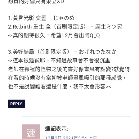
覽
想買的好像只有東立XD
1.黃昏光影 交疊 – じゃのめ
2.Re:birth 重生 全（首刷限定版） – 麻生ミツ晃
->真的期待很久，希望12月會出阿Q_Q
3.美好結局（首刷限定版） – おげれつたなか
->這本很猶豫耶，不知道故事會不會很沉重…
老師在裸裎的怪物之後的書好像畫風有點變?就覺得
在看的時候沒有當初被老師畫風吸引的那種感覺，
也不是說變難看還是什麼，我不太會形容><
REPLY
速記
表示:
12月2日,2021年3:54 上午