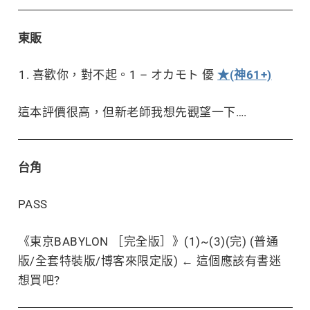
東販
喜歡你，對不起。1 – オカモト 優
★(神61+)
這本評價很高，但新老師我想先觀望一下….
台角
PASS
《東京BABYLON ［完全版］》(1)~(3)(完) (普通
版/全套特裝版/博客來限定版) ← 這個應該有書迷
想買吧?