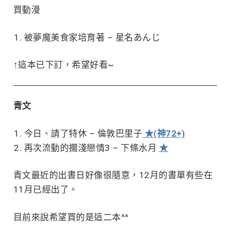
買動漫
被夢魔美食家培育著 – 星名あんじ
↑這本已下訂，希望好看~
青文
今日、請了特休 – 倫敦巴里子
★(神72+)
再次流動的擱淺戀情3 – 下條水月
★
青文最近的出書日好像很隨意，12月的書單有些在
11月已經出了。
目前來說希望買的是這二本^^