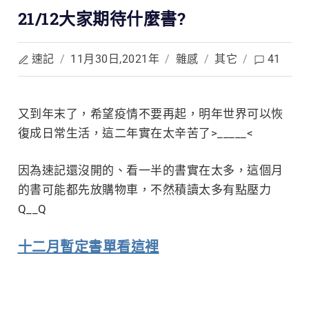
21/12大家期待什麼書?
速記
/
11月30日,2021年
/
雜感
/
其它
/
41
又到年末了，希望疫情不要再起，明年世界可以恢
復成日常生活，這二年實在
太辛苦了>_____<
因為速記還沒開的、看一半的書實在太多，這個月
的書可能都先放購物車，不然積讀太多有點壓力
Q__Q
十二月暫定書單看這裡