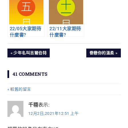
22/05大家期待
22/11大家期待
什麼書?
什麼書?
文
PREVIOUS
NEXT
少年名叫吉爾伯特
眷戀你的溫柔
POST:
POST:
章
41 COMMENTS
導
較舊的留言
留
覽
言
千祤
表示:
12月2日,2021年12:51 上午
導