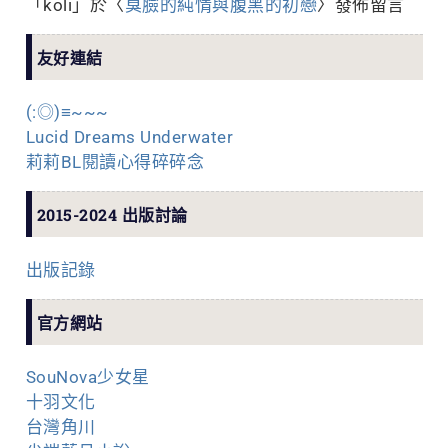
「
koli
」於〈
臭臉的純情與腹黑的初戀
〉發佈留言
友好連結
(:◎)≡~~~
Lucid Dreams Underwater
莉莉BL閱讀心得碎碎念
2015-2024 出版討論
出版記錄
官方網站
SouNova少女星
十羽文化
台灣角川