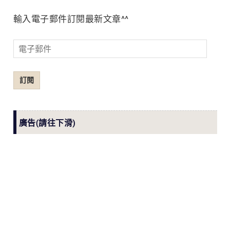
輸入電子郵件訂閱最新文章^^
電
子
郵
訂閱
件
廣告(請往下滑)