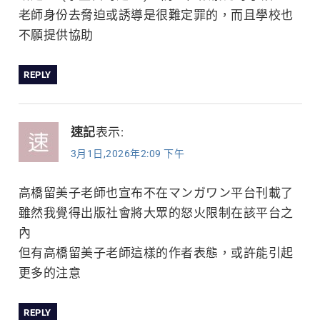
老師身份去脅迫或誘導是很難定罪的，而且學校也
不願提供協助
REPLY
速記
表示:
3月1日,2026年2:09 下午
高橋留美子老師也宣布不在マンガワン平台刊載了
雖然我覺得出版社會將大眾的怒火限制在該平台之
內
但有高橋留美子老師這樣的作者表態，或許能引起
更多的注意
REPLY