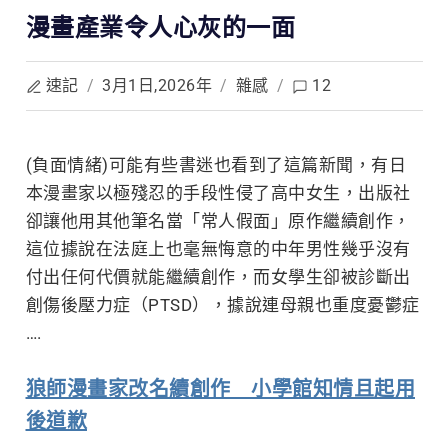
漫畫產業令人心灰的一面
速記
/
3月1日,2026年
/
雜感
/
12
(負面情緒)可能有些書迷也看到了這篇新聞，有日
本漫畫家以極殘忍
的手段性侵了高中女生，出版社
卻讓他用其他筆名當「常人假面」原作繼續創作，
這位據說在法庭上也毫無悔意的中年男性幾乎沒有
付出任何代價就能繼續創作，而女學生卻被診斷出
創傷後壓力症（PTSD），據說連母親也重度憂鬱症
….
狼師漫畫家改名續創作 小學館知情且起用
後道歉