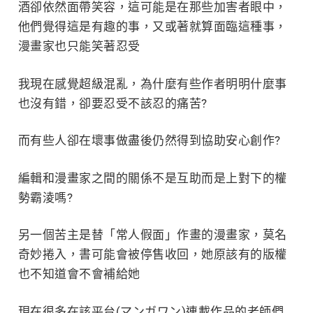
酒卻依然面帶笑容，這可能是在那些加害者眼中，
他們覺得這是有趣的事，又或著就算面臨這種事，
漫畫家也只能笑著忍受
我現在感覺超級混亂，為什麼有些作者明明什麼事
也沒有錯，卻要忍受不該忍的痛苦?
而有些人卻在壞事做盡後仍然得到協助安心創作?
編輯和漫畫家之間的關係不是互助而是上對下的權
勢霸淩嗎?
另一個苦主是替「常人假面」作畫的漫畫家，莫名
奇妙捲入，書可能會被停售收回，她原該有的版權
也不知道會不會補給她
現在很多在該平台(マンガワン)連載作品的老師們