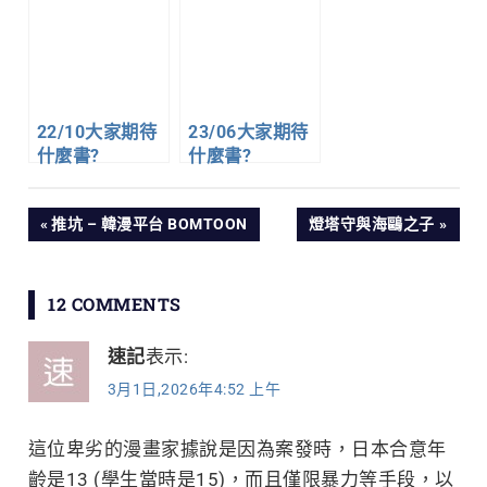
22/10大家期待
23/06大家期待
什麼書?
什麼書?
文
PREVIOUS
NEXT
推坑 – 韓漫平台 BOMTOON
燈塔守與海鷗之子
POST:
POST:
章
12 COMMENTS
導
速記
表示:
覽
3月1日,2026年4:52 上午
這位卑劣的漫畫家據說是因為案發時，日本合意年
齡是13 (學生當時是15)，而且僅限暴力等手段，以