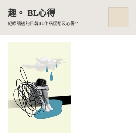
趣。 BL心得
MENU
紀錄讀過的日韓BL作品感想及心得^^
Skip
to
content