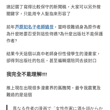
速記選了寫得比較保守的新聞稿，大家可以另外搜
關鍵字，只能用令人髮指來形容了
前年
芦原妃名子老師過世
，當時很難過身為原作者
為什麼她要忍受到這些待遇?為什麼出版社不能保護
作者?
結果今天這個以高中老師身份性侵學生的漫畫家，
卻得到出版社的包庇，甚至編輯還陪同去談封口
我完全不能理解!!!!
推上現在出現很多漫畫界的舊醜聞，最令我震驚及
難過的是這個
異なる作者の漫画で「女性作家に酒を頭からか