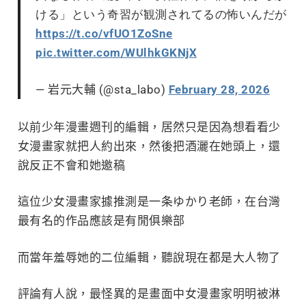
ける」という奇習が観測されてるの怖いんだが
https://t.co/vfUO1ZoSne
pic.twitter.com/WUlhkGKNjX
— 岩元大輔 (@sta_labo)
February 28, 2026
以前少年漫畫週刊的編輯，居然只是因為想看看少
女漫畫家就把人約出來，然後把酒灑在她頭上，還
說反正不會和她邀稿
這位少女漫畫家據推測是一条ゆかり老師，在台灣
最有名的作品應該是有閒俱樂部
而當年羞辱她的二位編輯，聽說現在都是大人物了
評論有人說，最怪異的是畫面中女漫畫家明明被淋