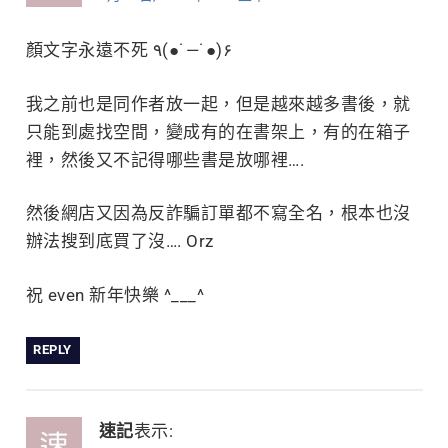
顏文字永遠不死 ٩(●˙—˙●)۶
我之前也是同作者放一起，但是越來越多書後，就
只能到處找空間，變成有的在書架上，有的在箱子
裡，然後又不記得哪些書是放哪裡….
然後網店又因為反詐騙訂單都不寫全名，根本也沒
辦法搜到底買了沒…. Orz
祝 even 新年快樂 ^___^
REPLY
速記
表示: