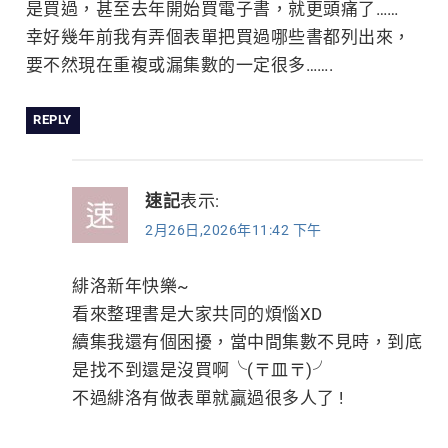
是買過，甚至去年開始買電子書，就更頭痛了……
幸好幾年前我有弄個表單把買過哪些書都列出來，
要不然現在重複或漏集數的一定很多…….
REPLY
速記
表示:
2月26日,2026年11:42 下午
緋洛新年快樂~
看來整理書是大家共同的煩惱XD
續集我還有個困擾，當中間集數不見時，到底
是找不到還是沒買啊╰(〒皿〒)╯
不過緋洛有做表單就贏過很多人了 !