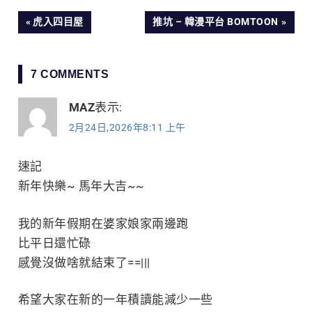
文
PREVIOUS
NEXT
虎入四目屋
推坑 – 韓漫平台 BOMTOON
POST:
POST:
章
7 COMMENTS
導
MAZ
表示:
覽
2月24日,2026年8:11 上午
速記
新年快樂~ 馬年大吉~~
我的新年假期在婆家娘家兩邊跑
比平日還忙碌
感覺沒做啥就結束了==|||
希望大家在新的一年積讀能減少一些