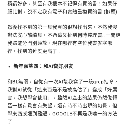
積讀好多，甚至有我根本不記得有買的書！如果仔
細比對，說不定我有電子和實體重複買的書 (抱頭)
然後找不到的第一集我真的很想找出來，不然我沒
辦法安心讀續集，不過這又扯到何時整理書…一開始
我還能分門別類放，現在哪裡有空位我書就塞哪
裡，找到的難度更高了…
新年願望四：和AI當好朋友
和BL無關，自從有一次AI幫我寫了一段grep指令，
我對AI就從「這東西是不是被高估了」變成「好厲
害，我想學會使用」，雖然AI產出的結果仍然像轉
蛋一樣有驚喜有失望，還有時不時出現的幻覺，但
學東西或遇到難題，GOOGLE不再是我唯一的方法
了