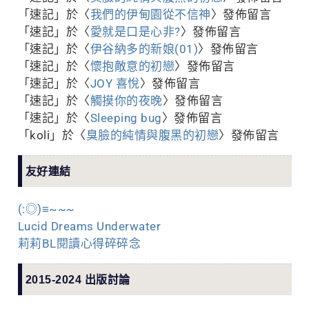
「
速記
」於〈
我們的伊甸園從不信神
〉發佈留言
「
速記
」於〈
愛就是口是心非?
〉發佈留言
「
速記
」於〈
伊谷納多的新娘(01)
〉發佈留言
「
速記
」於〈
懷抱敵意的初戀
〉發佈留言
「
速記
」於〈
JOY 喜悅
〉發佈留言
「
速記
」於〈
觸摸你的夜晚
〉發佈留言
「
速記
」於〈
Sleeping bug
〉發佈留言
「
koli
」於〈
臭臉的純情與腹黑的初戀
〉發佈留言
友好連結
(:◎)≡~~~
Lucid Dreams Underwater
莉莉BL閱讀心得碎碎念
2015-2024 出版討論