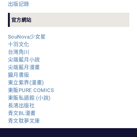
出版記錄
官方網站
SouNova少女星
十羽文化
台灣角川
尖端藍月小說
尖端藍月漫畫
朧月書版
東立紫界(漫畫)
東販PURE COMICS
東販私語館 (小說)
長鴻出版社
青文BL漫畫
青文耽夢文庫