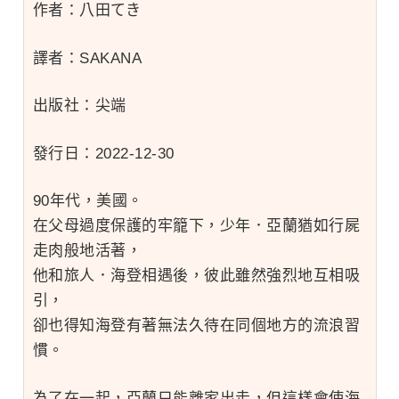
作者：八田てき
譯者：SAKANA
出版社：尖端
發行日：2022-12-30
90年代，美國。
在父母過度保護的牢籠下，少年．亞蘭猶如行屍
走肉般地活著，
他和旅人．海登相遇後，彼此雖然強烈地互相吸
引，
卻也得知海登有著無法久待在同個地方的流浪習
慣。
為了在一起，亞蘭只能離家出走，但這樣會使海