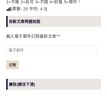
1=不推 2=尚可 3=不錯 4=好看 5=傑作！
[票數:
20
平均:
4.3
]
有新文章時通知我
輸入電子郵件訂閱最新文章^^
電
子
郵
訂閱
件
廣告(請往下滑)