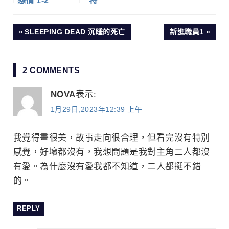
戀情 1-2
特
文
PREVIOUS
NEXT
SLEEPING DEAD 沉睡的死亡
新進職員1
POST:
POST:
章
2 COMMENTS
導
NOVA
表示:
覽
1月29日,2023年12:39 上午
我覺得畫很美，故事走向很合理，但看完沒有特別
感覺，好壞都沒有，我想問題是我對主角二人都沒
有愛。為什麼沒有愛我都不知道，二人都挺不錯
的。
REPLY