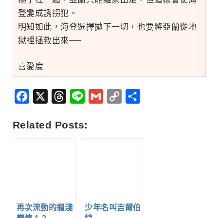
登變成誘拐犯。
明知如此，海登選擇拋下一切，也要將亞蘭從地
獄裡拯救出來──
喜愛度
Facebook
X
Threads
Line
Gmail
Copy
分
Link
享
Related Posts:
再次流動的擱淺
少年名叫吉爾伯