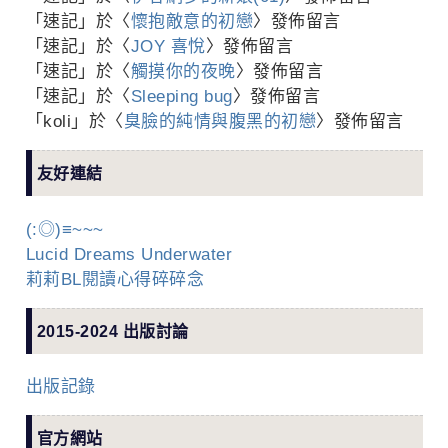
「
速記
」於〈
懷抱敵意的初戀
〉發佈留言
「
速記
」於〈
JOY 喜悅
〉發佈留言
「
速記
」於〈
觸摸你的夜晚
〉發佈留言
「
速記
」於〈
Sleeping bug
〉發佈留言
「
koli
」於〈
臭臉的純情與腹黑的初戀
〉發佈留言
友好連結
(:◎)≡~~~
Lucid Dreams Underwater
莉莉BL閱讀心得碎碎念
2015-2024 出版討論
出版記錄
官方網站