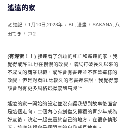
遙遠的家
速記
/
1月10日,2023年
/
BL
,
漫畫
/
SAKANA
,
八
田てき
/
2
(有爆雷！！)
接連看了沉睡的死亡和遙遠的家，我
覺得或許BL也在慢慢的改變，嚐試打破長久
以來的
不成文的商業規範，或許會有書迷並不喜歡這樣的
改變，但是對看BL比較久的老書迷來說，我覺得應
該會對有更多風格選擇感到高興^^
遙遠的家一開始的設定並沒有讓我想到故事後面會
是這個走向，二個內心有創傷又孤獨的青少年成為
好友後，決定一起去屬於自己的地方，在很多情形
下，這應該都會是個閃亮的自我成長故事。