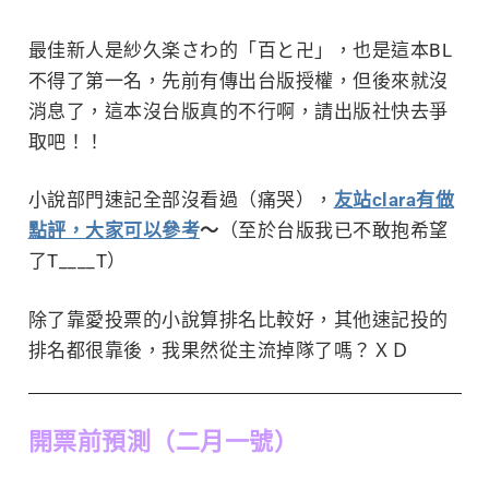
最佳新人是紗久楽さわ的「百と卍」，也是這本BL
不得了第一名，先前有傳出台版授權，但後來就沒
消息了，這本沒台版真的不行啊，請出版社快去爭
取吧！！
小說部門速記全部沒看過（痛哭），
友站clara有做
點評，大家可以參考
～
（至於台版我已不敢抱希望
了T____T）
除了靠愛投票的小說算排名比較好，其他速記投的
排名都很靠後，我果然從主流掉隊了嗎？ＸＤ
開票前預測（二月一號）