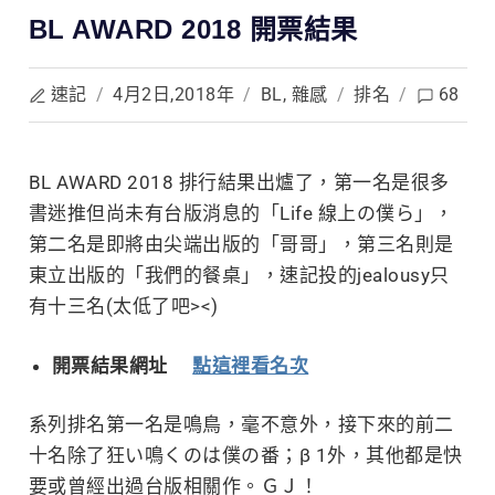
BL AWARD 2018 開票結果
速記
/
4月2日,2018年
/
BL
,
雜感
/
排名
/
68
BL AWARD 2018 排行結果出爐了，第一名是很多
書迷推但尚未有台版消息的「Life 線上
の僕ら」，
第二名是即將由尖端出版的「哥哥」，第三名則是
東立出版的「我們的餐桌」，速記投的jealousy只
有十三名(太低了吧><)
開票結果網址
點這裡看名次
系列排名第一名是鳴鳥，毫不意外，接下來的前二
十名除了狂い鳴くのは僕の番；β 1外，其他都是快
要或曾經出過台版相關作。ＧＪ！