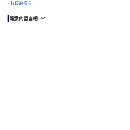
較舊的留言
留
言
隨意的留言吧~^^
導
覽