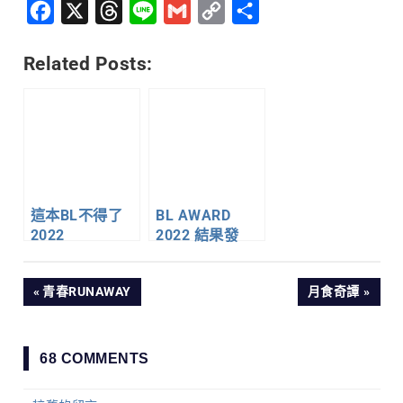
Facebook
X
Threads
Line
Gmail
Copy
分
Link
享
Related Posts:
這本BL不得了
BL AWARD
2022
2022 結果發
表！
文
PREVIOUS
NEXT
青春RUNAWAY
月食奇譚
POST:
POST:
章
68 COMMENTS
導