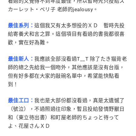
看過的又覺得不到年度最佳，所以暫時先只投給ス
カーレット・ベリ子 老師的jealousy。
最佳系列：
這個我又有太多想投的ＸＤ 暫時先投
給寄養犬和言之罪。這個項目有看過的書我都很喜
歡，實在好為難。
最佳新人：
我應該全部沒看過T__T 除了たき猫背老
師的總之先給我一個吻外，其他應該是沒有台版，
但有好多都在大家的敲碗名單中，希望能快點看
到！
最佳工口：
我也是大部份都沒看過，真是太遺憾了
（號泣），不過照過往印象，暫且投給發情野獸日
和（東立待出書）和町屋老師的ちょっと待って
よ、花屋さんＸＤ