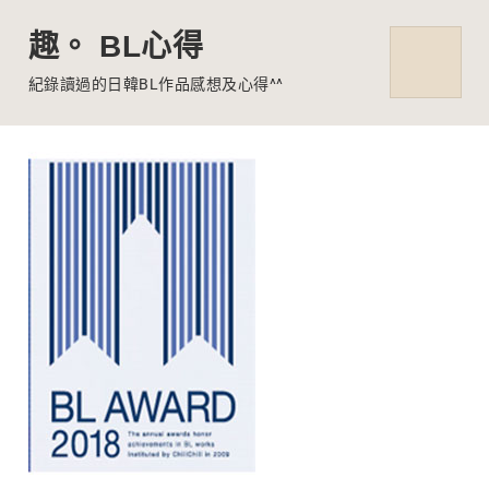
趣。 BL心得
MENU
紀錄讀過的日韓BL作品感想及心得^^
Skip
to
content