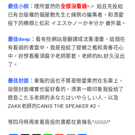
最佳小說：
理所當然的
全部沒看過
=.= 姑且先投給
已有台版權的猫屋敷先生と縁側の編集者，和憑愛
投下的横顔と虹彩 イエスかノーか半分か 番外篇。
最佳deep：
看有些網站是翻譯成沈重漫畫，這個在
有看過的書當中，我是投給了螳螂之檻和青春花心
中。好想看雁須磨子老師那套，老師的BL好久沒出
了。
最佳封面：
東販的這也不算是戀愛果然在名單上，
這個封面確實也蠻好看的。憑第一眼印象我投給了
鹿島こたる老師的あなたはいやらしい人，以及
ZAKK老師的CANIS THE SPEAKER #2。
等四月時再來看我投的書都在第幾名^////////^