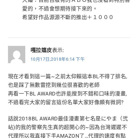
大嬸：目前台版有的ＡＢＯ我也沒看到特別喜
愛的，不過會想期待接下來的。
希望好作品源源不斷的推出＋１０００
嘎拉嬉皮
表示:
10月17日,2018年6:14 下午
現在才看到這一篇~之前太仰賴這本BL不得了排名,
也是踩了無數雷挖到幾位很喜歡的老師
再看一下BL AWARD也許能搜到不錯和口味的漫畫,
不過看完大家的留言這份名單大家好像頗有微詞?
話說2018BL AWARD最佳漫畫第七名是にやま（弐
岾)的我的警察先生真的超開心的~因為台灣遲遲不
代理所以我直接下手AMAZON了…代理的速度有點