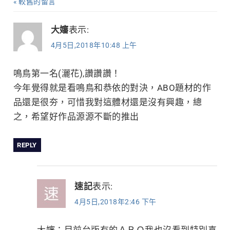
較舊的留言
留
覽
言
大嬸
表示:
4月5日,2018年10:48 上午
導
覽
鳴鳥第一名(灑花),讚讚讚！
今年覺得就是看鳴鳥和恭依的對決，ABO題材的作
品還是很夯，可惜我對這體材還是沒有興趣，總
之，希望好作品源源不斷的推出
REPLY
速記
表示:
4月5日,2018年2:46 下午