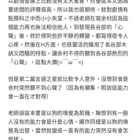
以劇情發展上比較沒有太大驚喜，然後這本又因為
書迷間的評價很高，所以我也很期待，就對劇情有
點預料之中而小小失望。不過老師在寫余村因為這
個能力再也無法相信他人，到發現
長谷部
的「心
聲」後，終於得到些許平靜的轉變，都寫得很令人
心疼。然後在H方面，也很靈活的運用了
長谷部
木
訥又悶騷的特點，讓余村不停的聽到
長谷部熱烈的
「心聲」，這點大讚
(=￣ω￣=)
但是第二篇言語之星就比較令人意外，沒想到會是
余村突然聽不到心聲了（因為有續集，照說這能力
會一直在才對呀）
老師說這本書是以狗的嗅覺為契機，聯想到有一般
人沒有的能力會是什麼心情。續作同樣是以狗的嗅
覺為出發，當然就變成一直有的能力突然沒有會怎
麼樣。