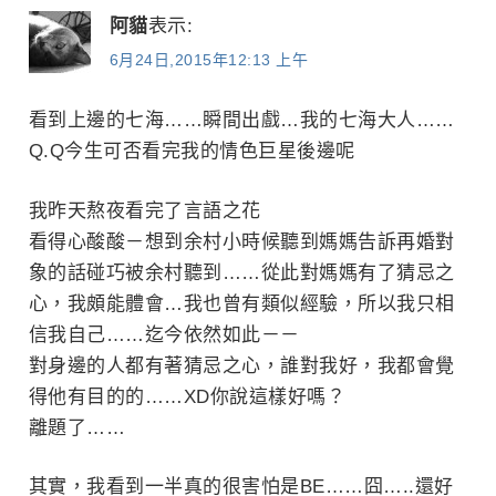
言
阿貓
表示:
6月24日,2015年12:13 上午
導
覽
看到上邊的七海……瞬間出戲…我的七海大人……
Q.Q今生可否看完我的情色巨星後邊呢
我昨天熬夜看完了言語之花
看得心酸酸－想到余村小時候聽到媽媽告訴再婚對
象的話碰巧被余村聽到……從此對媽媽有了猜忌之
心，我頗能體會…我也曾有類似經驗，所以我只相
信我自己……迄今依然如此－－
對身邊的人都有著猜忌之心，誰對我好，我都會覺
得他有目的的……XD你說這樣好嗎？
離題了……
其實，我看到一半真的很害怕是BE……囧…..還好