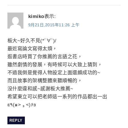
kimiko
表示:
9月21日,2015年11:26 上午
板大~好久不見(*´∀`)/
最近寫論文寫得太煩，
逛書店時買了你推薦的言語之花，
雖然劇情的發展，有時候可以大致上猜到，
不過我倒是覺得人物設定上面還頗成功的~
而且故事的架構整體來聽順暢的，
沒什麼違和感~感謝板大推薦~
希望東立可以把老師這一系列的作品都出一出
ε٩(๑> ₃ <)۶з
REPLY