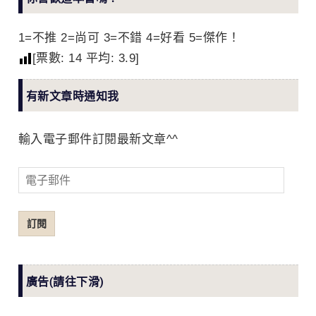
1=不推 2=尚可 3=不錯 4=好看 5=傑作！
[票數:
14
平均:
3.9
]
有新文章時通知我
輸入電子郵件訂閱最新文章^^
電
子
郵
訂閱
件
廣告(請往下滑)