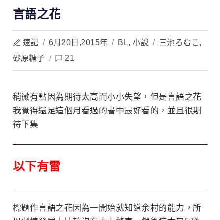
言語之花
速記
/
6月20日,2015年
/
BL
,
小說
/
三池ろむこ
,
砂原糖子
/
21
稍微有點因為期待太高而小小失望，但是言語之花
我覺得還是這個月看過的書中最好看的，並且很期
待下集
以下有雷
標題作言語之花因為一開始就知道余村的能力，所