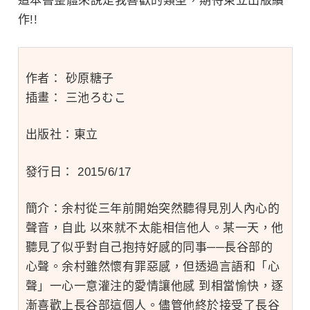
這本書整體來說是我喜歡的類型，期待東立出版續
作!!
作者：
砂原糖子
插畫：
三池ろむこ
出版社：東立
發行日：
2015/6/17
簡介：
余村從三年前開始突然聽得見別人內心的
聲音，自此 以來就不太能相信他人。某一天，他
聽見了似乎對自己抱持好感的同事──長谷部的
心聲。余村雖然懷有罪惡感，但透過言語和「心
聲」一心一意灌注的愛情讓他感 到相當愉快，逐
漸喜歡上長谷部這個人。儘管他終於接受了長谷