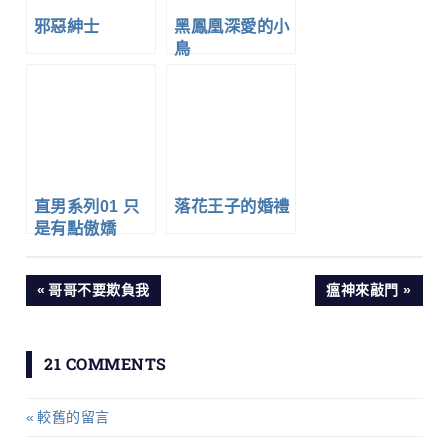
邪惡紳士
黑鳳凰深愛的小
鳥
直男系列01 只
落花王子的婚禮
是有點傲嬌
文
PREVIOUS
NEXT
哥哥不要欺負我
瘟神來敲門
POST:
POST:
章
21 COMMENTS
導
較舊的留言
留
覽