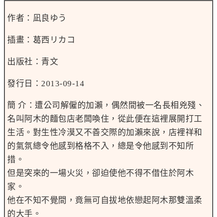
作者：凪良ゆう
插畫：葛西リカコ
出版社：青文
發行日：2013-09-14
簡 介：遭公司解僱的加瀨，偶然間被一名長相兇殘、
名叫阿木的麵包店老闆喚住，從此便在這裡展開打工
生活。對生性冷漠又不善交際的加瀨來說，店裡祥和
的氣氛總令他感到格格不入，總是令他感到不知所
措。
但是突來的一場火災，卻迫使他不得不借住於阿木
家。
他在不知不覺間，竟無可自拔地依戀起阿木那雙溫柔
的大手。