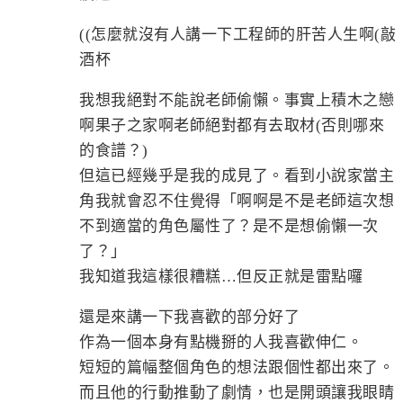
((怎麼就沒有人講一下工程師的肝苦人生啊(敲
酒杯
我想我絕對不能說老師偷懶。事實上積木之戀
啊果子之家啊老師絕對都有去取材(否則哪來
的食譜？)
但這已經幾乎是我的成見了。看到小說家當主
角我就會忍不住覺得「啊啊是不是老師這次想
不到適當的角色屬性了？是不是想偷懶一次
了？」
我知道我這樣很糟糕…但反正就是雷點囉
還是來講一下我喜歡的部分好了
作為一個本身有點機掰的人我喜歡伸仁。
短短的篇幅整個角色的想法跟個性都出來了。
而且他的行動推動了劇情，也是開頭讓我眼睛