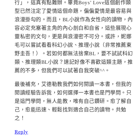
行」，這真有點難辦。畢竟Boys’ Love這個創作類
型已然注定了愛情這個命題，偏偏愛情是最容易與
浪漫掛勾的。而且，BL小說作為女性向的讀物，內
容必定充塞著主角的內心剖白和自省，這些展現心
靈私密的文句，更是與浪漫密不可分。或許，妮娜
毛可以嘗試看看科幻小說、推理小說（非常推薦東
野圭吾！）。若如何都無法捨棄BL，要不試試科幻
類、推理類BL小說？速記好像不喜歡這類主題，推
薦的不多，但我們可以試著自我突破^^。
最後補充，艾德勒教我們如何閱讀一本書，但我的
閱讀經驗告訴我，如何選擇一本書也是門學問。只
是這門學問，無人能教，唯有自己鑽研。愈了解自
己，愈能迅速、輕鬆找到適合自己的讀物。共勉
之！
Reply