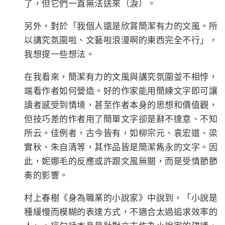
了，但它們一直無法送來（淚）。
另外，對於「我個人還是欣賞簡潔有力的文風。所
以講究氛圍啦、文藝啦浪漫啊的東西完全不行」，
我想提一些想法。
在我看來，簡潔有力的文風與講究氛圍並不相悖，
端看作者如何營造。好的作家能用簡練文字即可讓
讀者感受到情境，甚至作者本身的思想和價值觀，
但技巧差的作者用了簡單文字卻是辭不達意、不知
所云。佳例者，古今皆有，如柳宗元、袁宏道、梁
實秋、朱自清等，其作品皆是簡潔雋永的文字。因
此，妮娜毛的反應或許跟文風無關，而是受情節節
奏的影響。
村上春樹《身為職業的小說家》中說到，「小說是
種緩慢而模糊的表達方式，不適合太過追求效率的