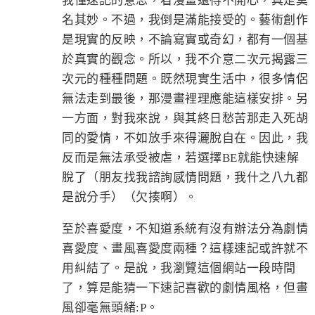
我懂速記的意思，看漫畫還得不開心，真是莫
名其妙。不過，我倒是滿能接受的。藝術創作
是現實的反映，不論寫實或奇幻，都有一個基
於真實的觀念。所以，我不介意二次元揭露三
次元的種種問題。既然現實生活中，很多情侶
無法走到最後，那漫畫裡理應能這樣安排。另
一方面，對我來說，與其終日愁苦那走入死胡
同的愛情，不如放手來得灑脫自在。因此，我
反而是無法承受被虐，若選擇BE就能快速解
脫了（朋友找我諮詢感情問題，我什之八九都
是說分手）（欠揍啊）。
至於喜愛度，不知道系統有沒有辦法分為劇情
喜愛度、畫風喜愛度兩種？這樣速記或許就不
用糾結了。是說，我瀏覽這個網站一段時間
了，算是能猜一下速記喜歡的劇情風格，但畫
風卻毫無頭緒:P。