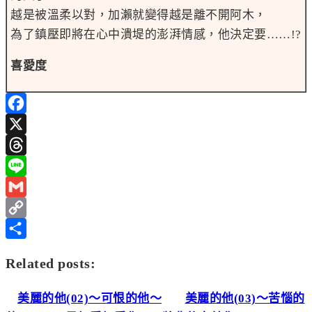
越是被溫柔以對，加瀨就變得越是離不開阿木，
為了鎮壓即將在心中潰堤的澎湃情感，他決定要……!?
喜愛度
Facebook
X
Threads
Line
Gmail
Copy
Link
分
Related posts:
享
美麗的他(02)～可恨的他～
美麗的他(03)～苦惱的