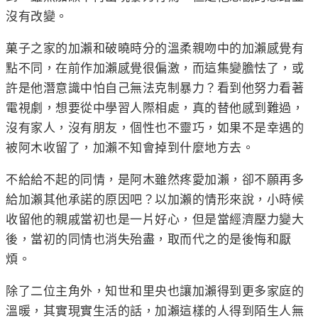
沒有改變。
菓子之家的加瀨和破曉時分的溫柔親吻中的加瀨感覺有
點不同，在前作加瀨感覺很偏激，而這集變膽怯了，或
許是他潛意識中怕自己無法克制暴力？看到他努力看著
電視劇，想要從中學習人際相處，真的替他感到難過，
沒有家人，沒有朋友，個性也不靈巧，如果不是幸遇的
被阿木收留了，加瀨不知會掉到什麼地方去。
不給給不起的同情，是阿木雖然疼愛加瀨，卻不願再多
給加瀨其他承諾的原因吧？以加瀨的情形來說，小時候
收留他的親戚當初也是一片好心，但是當經濟壓力變大
後，當初的同情也消失殆盡，取而代之的是後悔和厭
煩。
除了二位主角外，知世和里央也讓加瀨得到更多家庭的
溫暖，其實現實生活的話，加瀨這樣的人得到陌生人無