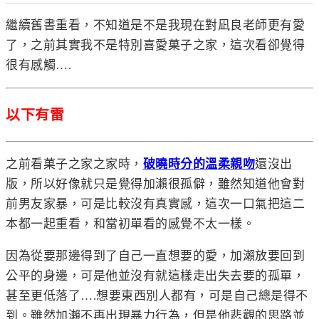
繼續舊書重看，不知道是不是我現在對
凪良
老師更有愛
了，之前其實我不是
特別喜愛菓子之家，這次看卻覺得
很有感觸….
以下有雷
之前看菓子之家之家時，
破曉時分的溫柔親吻
還沒出
版，所以好像就只是覺得加瀨很孤僻，雖然知道他會對
前男友家暴，可是比較沒有真實感，這次一口氣把這二
本都一起重看，和當初單看的感覺不太一樣。
因為從要那邊得到了自己一直想要的愛，加瀨放要回到
公平的身邊，可是他並沒有就這樣走出失去要的孤單，
甚至更低落了….想要東西別人都有，可是自己總是得不
到。雖然加瀨不再出現暴力行為，但是他悲觀的思路並