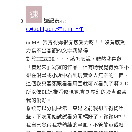
速記
表示:
6月20日,2017年1:33 上午
to MB: 我覺得妳很有感受力呀！！沒有感受
力寫不出客觀的文字我覺得。
對於HE或BE．．．該怎麼說，雖然我喜歡
『看起來』寫實的作品，但有時我覺得我並不
想在漫畫或小說中看到現實令人無奈的一面，
這個我只要張眼看看周圍就可以看到了啊ＸＤ
所以像BL這樣看似現實,實則虛幻的漫畫很合
我的偏好。
系統可以分開標示，只是之前我想弄得簡單
些，下次開始試試看分開標好了，謝謝MB！
我自己覺得我愛熟練的畫風，不管簡單或細