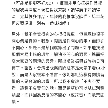
（可能是腿腳不好XD），反而能用心挖掘作品裡
的層次與深度。現在對我來說，讀得廣不如讀得
深，尤其很多作品，年輕的我根本沒讀懂，這年紀
再反覆誦讀，別有一番味道呢！
另外，我不會覺得妳的心得很機車，但感覺妳很不
開心倒是真的。我想，閱讀是件開心的事，而妳卻
不開心，那是不是某個環節出了問題。如果能找出
那個容易出錯的環節，解決不開心的源頭，進而提
高大家對於閱讀的興趣，那出版業振興或許指日可
待了。話說，台灣出版業的問題不是大家不看BL小
說，而是大家根本不看書。像妮娜毛這樣有閱讀習
慣的人是台灣的珍寶，所以我不會說「不爽不要
看」這種不負責任的話，而是希望妳可以試試別種
類型，而非因為反覆的不開心（或踩雷）而放棄閱
讀。