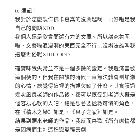
to 速記：
我對於怎麼製作佛卡夏真的沒興趣啊….((好啦是我
自己的問題XDD
我個人還是欣賞簡潔有力的文風。所以講究氛圍
啦、文藝啦浪漫啊的東西完全不行…沒辦法誰叫我
這麼世俗呢XDDDDDD
確實味覺失常並不是一個多餘的設定。我還滿喜歡
這個梗的，但我在閱讀的時候一直無法體會到加瀨
的心情，總覺得這裡的描述欠缺了什麼。其實讀過
幾次凪良老師的作品後，都可以感受到老師大概是
個容易心軟的人吧。總是想著要拯救可憐的角色，
在《積木之戀》如是，《果子之家》如是。
結果到頭來老師的作品，我反而喜歡《所有戀情都
是因病而生》這種戀愛輕喜劇