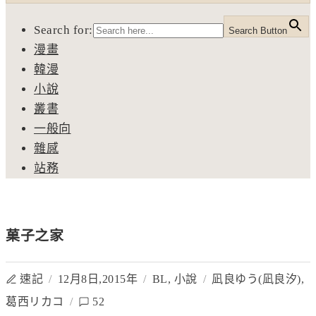
Search for:
Search Button
漫畫
韓漫
小說
叢書
一般向
雜感
站務
菓子之家
速記
/
12月8日,2015年
/
BL
,
小說
/
凪良ゆう(凪良汐)
,
葛西リカコ
/
52