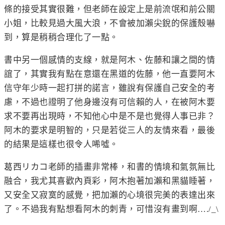
條的接受其實很難，但老師在設定上是前流氓和前公關
小姐，比較見過大風大浪，不會被加瀨尖銳的保護殼嚇
到，算是稍稍合理化了一點。
書中另一個感情的支線，就是阿木、佐藤和讓之間的情
誼了，其實我有點在意還在黑道的佐藤，他一直要阿木
信守年少時一起打拼的諾言，雖說有保護自己安全的考
慮，不過也證明了他身邊沒有可信賴的人，在被阿木要
求不要再出現時，不知他心中
是不是也覺得人事已非
？
阿木的要求是明智的，只是若從三人的友情來看，最後
的結果是這樣也很令人唏噓。
葛西リカコ老師的插畫非常棒，和書的情境和氣氛無比
融合，我尤其喜歡內頁彩，阿木抱著加瀨和黑貓睡著，
又安全又寂寞的感覺，把加瀨的心境很完美的表達出來
了。不過我有點想看阿木的刺青，可惜沒有畫到啊…./_\