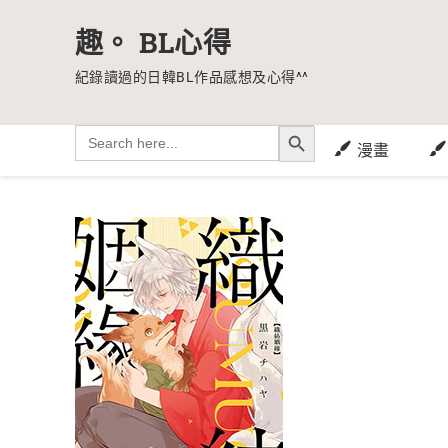
趣。 BL心得
紀錄讀過的日韓BL作品感想及心得^^
SEARCH BUTTON
Search
for:
漫畫
Skip
to
content