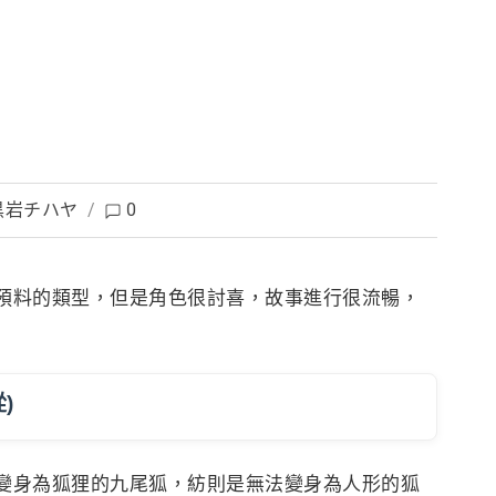
黒岩チハヤ
/
0
可預料的類型，但是角色很討喜
，故事進行很流暢，
)
變身為狐狸的九尾狐，紡則是無法變身為人形的狐