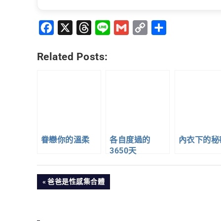
Facebook
X
Threads
Line
Gmail
Copy
分
Link
享
Related Posts:
眷戀你的溫柔
各自度過的
內衣下的秘
3650天
文
PREVIOUS
爸爸是性感集合體
POST:
章