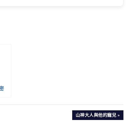
密
NEXT
山神大人與他的寵兒
POST: