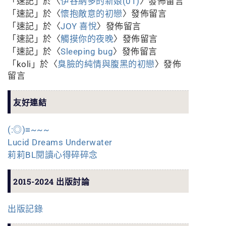
「
速記
」於〈
伊谷納多的新娘(01)
〉發佈留言
「
速記
」於〈
懷抱敵意的初戀
〉發佈留言
「
速記
」於〈
JOY 喜悅
〉發佈留言
「
速記
」於〈
觸摸你的夜晚
〉發佈留言
「
速記
」於〈
Sleeping bug
〉發佈留言
「
koli
」於〈
臭臉的純情與腹黑的初戀
〉發佈
留言
友好連結
(:◎)≡~~~
Lucid Dreams Underwater
莉莉BL閱讀心得碎碎念
2015-2024 出版討論
出版記錄