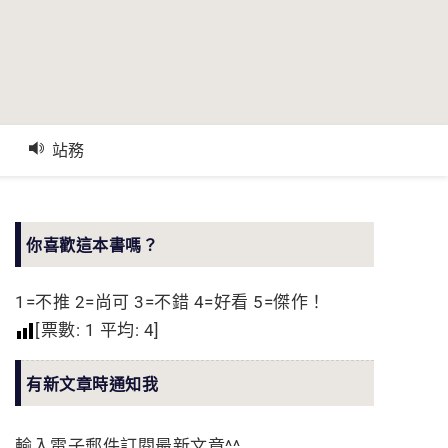
站務
你喜歡這本書嗎？
1=不推 2=尚可 3=不錯 4=好看 5=傑作！
[票數:
1
平均:
4
]
有新文章時通知我
輸入電子郵件訂閱最新文章^^