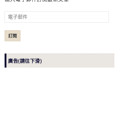
電
子
郵
訂閱
件
廣告(請往下滑)