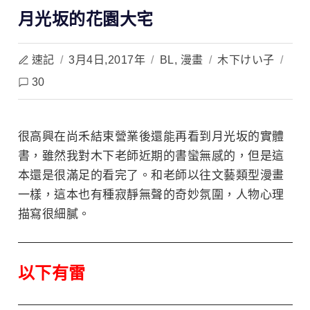
月光坂的花園大宅
速記
/
3月4日,2017年
/
BL
,
漫畫
/
木下けい子
/
30
很高興在尚禾結束營業後還能再看到月光坂的實體
書，雖然我對木下老師近期的書蠻無感的，
但是這
本還是很滿足的看完了。和老師以往文藝類型漫畫
一樣，這本也有種寂靜無聲的奇妙氛圍，人物心理
描寫很細膩。
以下有雷