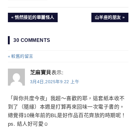
文
PREVIOUS
NEXT
悄然接近的華麗怪人
山羊座的朋友
POST:
POST:
章
30 COMMENTS
導
較舊的留言
留
覽
言
芝麻寶貝
表示:
3月4日,2025年9:22 上午
導
覽
「與你共度今夜」我超～喜歡的耶，這套紙本收不
到了（隨緣）本週是打算再來回味一次電子書的。
總覺得10幾年前的BL是好作品百花齊放的時期呢！
ps. 結人好可愛☺️