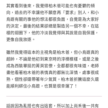
其實看到後來，我覺得柏木爸可能也有憂鬱的傾
向，過去的不幸讓他不願意再『要求』別人，和小
鳥遊有關的事他的想法都很負面，自覺是為大家好
的決定，最後的結果卻總是製造另一個不幸，在這
樣的迴圈下，他的冷淡我覺得與其說是自我保護，
更像自我放逐。
雖然我覺得這本的主視角是柏木爸，但小鳥遊真的
超帥，不論是他初到東京時的淳樸模樣，或是之後
成為西裝畢挺的菁英官僚，全都都很有味道，老師
畫他看著柏木爸的表情真的都無比深情，處事很成
熟，個性卻還帶著年少氣質，柏木爸折騰這麼久還
能順利綁住小鳥遊，也算是很幸運了！
話說因為亂搭也有出這套，所以加上尚禾後一共有