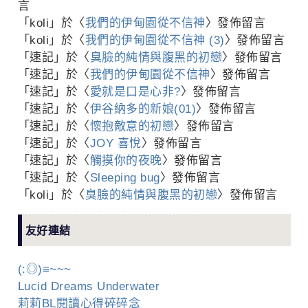
言
「
koli
」於〈
我們的伊甸園從不信神
〉發佈留言
「
koli
」於〈
我們的伊甸園從不信神 (3)
〉發佈留言
「
速記
」於〈
臭臉的純情與腹黑的初戀
〉發佈留言
「
速記
」於〈
我們的伊甸園從不信神
〉發佈留言
「
速記
」於〈
愛就是口是心非?
〉發佈留言
「
速記
」於〈
伊谷納多的新娘(01)
〉發佈留言
「
速記
」於〈
懷抱敵意的初戀
〉發佈留言
「
速記
」於〈
JOY 喜悅
〉發佈留言
「
速記
」於〈
觸摸你的夜晚
〉發佈留言
「
速記
」於〈
Sleeping bug
〉發佈留言
「
koli
」於〈
臭臉的純情與腹黑的初戀
〉發佈留言
友好連結
(:◎)≡~~~
Lucid Dreams Underwater
莉莉BL閱讀心得碎碎念