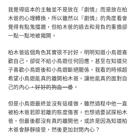
我覺得這本的主軸並不是放在『劇情』而是放在柏
木爸的心理轉換，所以雖然以『劇情』的角度看會
覺得有點鬼擋牆，但柏木爸的過去和背負的重擔卻
一點一點地被揭開。
柏木爸這個角色其實很不討好，明明知道小鳥遊喜
歡自己，卻從不給小鳥遊任何回應，甚至在知道兒
子喜歡小鳥遊後和小鳥遊斷絕關係，我看的時候超
希望小鳥遊能真的離開柏木爸，讓他能真的面對自
己的內心
，好好的狗血一番
。
但是小鳥遊最終並沒有這樣做，雖然過程中他一直
被柏木爸若即若離的態度傷害，也想過要試探柏木
爸，但最後都沒有真的離開他，或許是因為知道柏
木爸會靜靜接受，然後更加封閉內心？