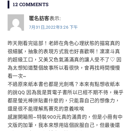
12 COMMENTS
導
匿名訪客
表示:
覽
7月31日,2022年3:26 下午
昨天剛看完這部！老師在角色心理狀態的描寫真的
很細膩，抽象的表現方式我也好喜歡啊！凜凜斗真
的超級工口，又美又色氣滿滿真的讓人受不了♡ 因
為太想知道整個故事所以看很快，會再找時間慢慢
看一次~
不過原來紙本書也都是光劍嗎？本來有點想收紙本
的說QQ 因為我是買電子書所以已經不期不待，幾乎
都是螢光棒拼貼畫什麼的，只能靠自己的想像力，
還是很不能理解馬賽克的意義唉唉
感謝開箱照~特裝900元真的滿貴的，但是小冊有中
文版的加筆，我本來想用這個說服自己，但最後還