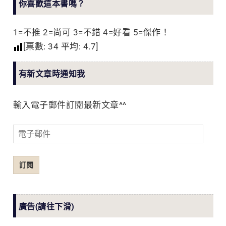
你喜歡這本書嗎？
1=不推 2=尚可 3=不錯 4=好看 5=傑作！
[票數:
34
平均:
4.7
]
有新文章時通知我
輸入電子郵件訂閱最新文章^^
電
子
郵
訂閱
件
廣告(請往下滑)