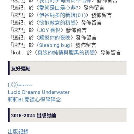
「
速記
」於〈
我們的伊甸園從不信神
〉發佈留言
「
速記
」於〈
愛就是口是心非?
〉發佈留言
「
速記
」於〈
伊谷納多的新娘(01)
〉發佈留言
「
速記
」於〈
懷抱敵意的初戀
〉發佈留言
「
速記
」於〈
JOY 喜悅
〉發佈留言
「
速記
」於〈
觸摸你的夜晚
〉發佈留言
「
速記
」於〈
Sleeping bug
〉發佈留言
「
koli
」於〈
臭臉的純情與腹黑的初戀
〉發佈留言
友好連結
(:◎)≡~~~
Lucid Dreams Underwater
莉莉BL閱讀心得碎碎念
2015-2024 出版討論
出版記錄