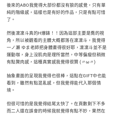
後來的ABO我覺得大部份都沒有狼的感覺，只有單
純的階級感，這樣也是有好的作品，只是有點可惜
了。
然後凜凜斗真的H爆錶！！因為這部主要是喬的視
角，所以被觀看的主體大概都落在凜凜斗，我覺得
一ノ瀬 ゆま老師把身體畫得很好耶，凜凜斗並不是
運動咖，身上沒肌肉是理所當然，中等偏瘦但稍微
有點贅肉感，這種真實感我覺得很贊 (〃ω〃)
抽象畫面的呈現我覺得也很棒，這點在GIFT中也能
看到，雖然有點混亂感，但我覺得能代入那個情
境。
但很可惜的是我覺得結尾太快了。在頁數剩下不多
而二人還在誤會的時候我就覺得有點不妙，果然在