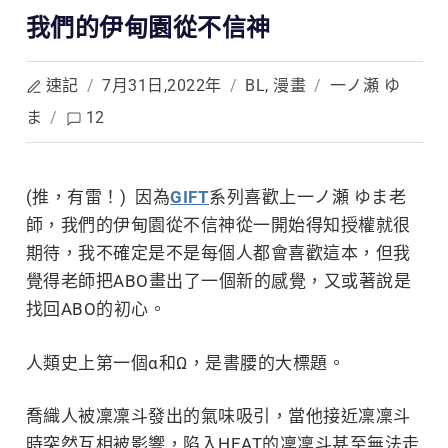
我們的伊甸園從不信神
速記
/
7月31日,2022年
/
BL
,
漫畫
/
一ノ瀬 ゆ
ま
/
12
(推，有雷！) 因為
GIFT
系列喜歡上
一ノ瀬 ゆま老
師，我們的伊甸園從不信神從一開始得知
授權就很
期待，我不確定是不是每個人都會喜歡這本，但我
覺得老師把ABO畫出了一個新的感覺，又或著說是
找回ABO的初心。
人類史上第一個α和Ω，是書腰的大標題。
喬織人被凜凜斗發出的氣味吸引，當他接近凜凜斗
時突然互相被影響，陷入HEAT的凜凜斗甚至無法走