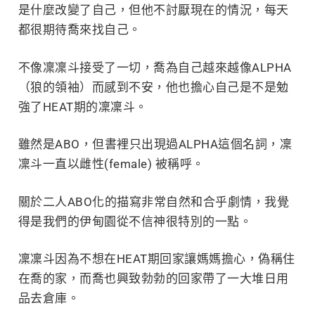
是什麼改變了自己，但他不討厭現在的情況，每天
都很期待喬來找自己。
不像凜凜斗接受了一切，喬為自己越來越像ALPHA
（狼的領袖）而感到不安，他也擔心自己是不是勉
強了HEAT期的凜凜斗。
雖然是ABO，但書裡只出現過ALPHA這個名詞，凜
凜斗一直以雌性(female) 被稱呼。
關於二人ABO化的描寫非常自然和合乎劇情，我覺
得是我們的伊甸園從不信神很特別的一點。
凜凜斗因為不想在HEAT期回家讓媽媽擔心，偽稱住
在喬的家，而喬也興致勃勃的回家帶了一大堆日用
品去倉庫。