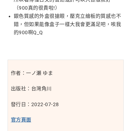
（900真的很貴啦!）
銀色質感的外盒很搶眼，壓克立繪板的質感也不
錯，但如果能像盒子一樣大我會更滿足吧，唉我
的900啊Q_Q
作者：一ノ瀬 ゆま
出版社：台灣角川
發行日：2022-07-28
官方頁面