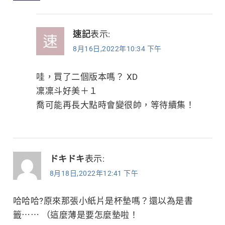
速記
表示:
8月16日,2022年10:34 下午
哇，買了二個版本嗎？ XD
凜凜斗好美＋１
喬可能再長大點時會變很帥，等待續集！
ドキドキ
表示:
8月18日,2022年12:41 下午
哈哈哈?原來那張小紙片是杯墊嗎？還以為是書
籤⋯⋯ （這麼薄是要怎麼墊啦！