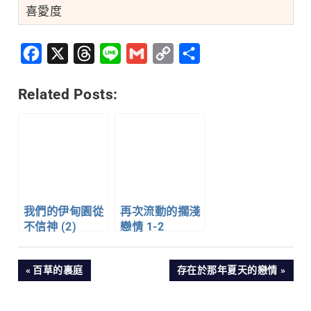
喜愛度
Facebook
X
Threads
Line
Gmail
Copy
分
Link
享
Related Posts:
我們的伊甸園從
再次流動的擱淺
不信神 (2)
戀情 1-2
文
PREVIOUS
NEXT
百草的裏庭
存在於那年夏天的戀情
POST:
POST:
章