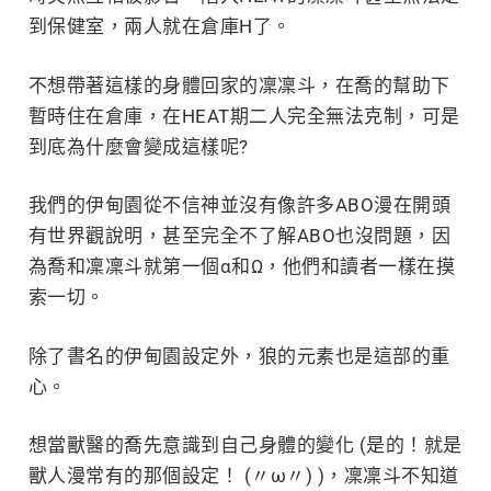
到保健室，兩人就在倉庫H了。
不想帶著這樣的身體回家的凜凜斗，在喬的幫助下
暫時住在倉庫，在HEAT期二人完全無法克制，可是
到底為什麼會變成這樣呢?
我們的伊甸園從不信神並沒有像許多ABO漫在開頭
有世界觀說明，甚至完全不了解ABO也沒問題，因
為喬和凜凜斗就第一個α和Ω，他們和讀者一樣在摸
索一切。
除了書名的伊甸園設定外，狼的元素也是這部的重
心。
想當獸醫的喬先意識到自己身體的變化 (是的！就是
獸人漫常有的那個設定！ (〃ω〃) )，凜凜斗不知道