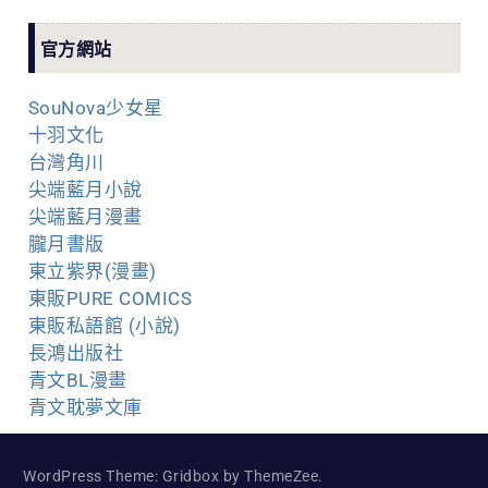
官方網站
SouNova少女星
十羽文化
台灣角川
尖端藍月小說
尖端藍月漫畫
朧月書版
東立紫界(漫畫)
東販PURE COMICS
東販私語館 (小說)
長鴻出版社
青文BL漫畫
青文耽夢文庫
WordPress Theme: Gridbox by ThemeZee.