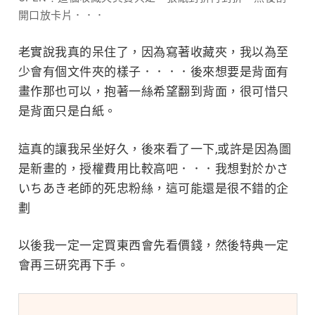
開口放卡片．．．
老實說我真的呆住了，因為寫著收藏夾，我以為至
少會有個文件夾的樣子．．．．後來想要是背面有
畫作那也可以，抱著一絲希望翻到背面，很可惜只
是背面只是白紙。
這真的讓我呆坐好久，後來看了一下,或許是因為圖
是新畫的，授權費用比較高吧．．．我想對於かさ
いちあき老師的死忠粉絲，這可能還是很不錯的企
劃
以後我一定一定買東西會先看價錢，然後特典一定
會再三研究再下手。