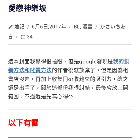
愛戀神樂坂
速記
/
6月6日,2017年
/
BL
,
漫畫
/
かさいちあ
き
/
34
這本封面我覺得很搶眼，但是google發現是
我的飼
養方法和叱責方法
的作者後就
放棄了，但是因為租
書店沒進，再加上收集冊or收藏夾的吸引力，總之
還是出手了，關於這部份我很糾結，最後會放上開
箱圖，不過還是先寫心得^^
以下有雷