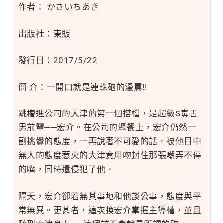
作者： かさいちあき
出版社：東販
發行日：2017/5/22
簡 介：一開口就是連珠砲的漫罵!!
跳槽進公司的大津的第一個搭檔，是超級S毒舌
男前輩──宏介。在公司的聚餐上，宏介仍然一
副挑釁的態度，一再說著不可愛的話。被他目中
無人的態度惹火的大津竟用吻封住那張嘲弄不停
的嘴，同時還侵犯了他。
隔天，宏介卻若無其事地和他談公事，態度與平
常無異。更甚者，這次換宏介掌握主導權，並且