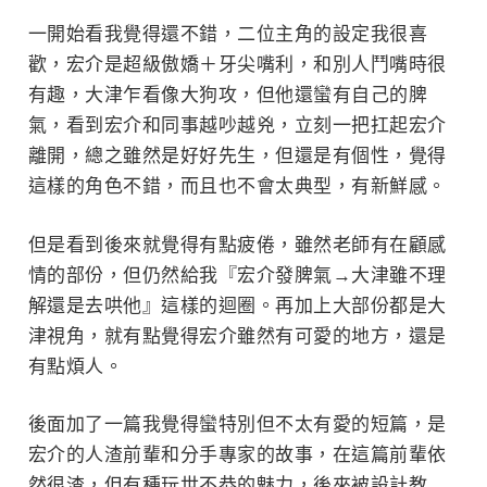
一開始看我覺得還不錯，二位主角的設定我很喜
歡，宏介是超級傲嬌＋牙尖嘴利，和別人鬥嘴時很
有趣，大津乍看像大狗攻，但他還蠻有自己的脾
氣，看到宏介和同事越吵越兇，立刻一把扛起宏介
離開，總之雖然是好好先生，但還是有個性，覺得
這樣的角色不錯，而且也不會太典型，有新鮮感。
但是看到後來就覺得有點疲倦，雖然老師有在顧感
情的部份，但仍然給我『宏介發脾氣→大津雖不理
解還是去哄他』這樣的迴圈。再加上大部份都是大
津視角，就有點覺得宏介雖然有可愛的地方，還是
有點煩人。
後面加了一篇我覺得蠻特別但不太有愛的短篇，是
宏介的人渣前輩和分手專家的故事，在這篇前輩依
然很渣，但有種玩世不恭的魅力，後來被設計教