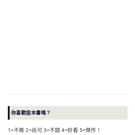
你喜歡這本書嗎？
1=不推 2=尚可 3=不錯 4=好看 5=傑作！