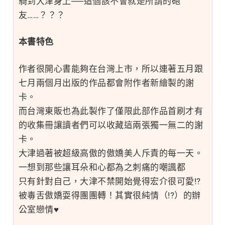
騎到大津身上──這個該不會就是所謂的砲
友……？？？
本書特色
作者很開心書能夠在台灣上市，所以連著五月跟
七月兩個月出版的作品都會附作者新繪製的謝
卡。
而台灣東販也為此製作了僅限此部作品首刷才有
的收集冊讓讀者們可以收藏這兩張獨一無二的謝
卡。
大津過著被超級高傲的傲嬌美人斥責的每一天。
一想到那些讓耳朵和心都為之刺痛的嘲諷都
只有針對自己，大津不禁開始覺得宏介很可愛!?
被毒舌傲嬌耍得團團轉！其實很純情（!?）的辦
公室戀情♥