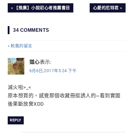
文
PREVIOUS
NEXT
【推廣】小說初心者推薦書目
心愛的尼特君
POST:
POST:
章
34 COMMENTS
導
較舊的留言
留
覽
言
道心
表示:
6月6日,2017年5:24 下午
導
覽
滅火啦>_<
原本想買的，感覺那個收藏冊挺誘人的~看到實圖
後果斷放棄XDD
REPLY