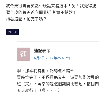
我今天很需要笑點⋯晚點來看這本！另！我覺得披
著羊皮的狼爸爸向問靠近 其實不錯欸！
抱著速記，忙完了嗎？
REPLY
速記
表示:
6月8日,2017年2:26 上午
啊，那本我有租，記得還不錯^^
暫時忙完了，不過月底又有一波要加到淩晨的
班（哭），萬幸的是這個期間比較短，撐個四
五天就行了（嘆．．．）