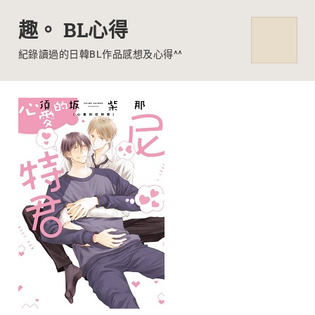
趣。 BL心得
MENU
紀錄讀過的日韓BL作品感想及心得^^
Skip
to
content