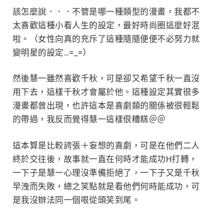
該怎麼說．．．不管是哪一種類型的漫畫，我都不
太喜歡這種小看人生的設定，最好時尚圈這麼好混
啦。（女性向真的充斥了這種隨隨便便不必努力就
變明星的設定…=_=）
然後慧一雖然喜歡千秋，可是卻又希望千秋一直沒
用下去，這樣千秋才會屬於他。這種設定其實很多
漫畫都曾出現，也許這本是喜劇類的關係被很輕鬆
的帶過，我反而覺得慧一這樣佷糟糕＠＠
這本算是比較誇張＋妄想的喜劇，可是在他們二人
終於交往後，故事就一直在何時才能成功H打轉，
一下子是慧一心理沒準備拒絕了，一下子又是千秋
早洩而失敗，總之笑點就是看他們何時能成功，可
是我沒辦法同一個哏從頭笑到尾。