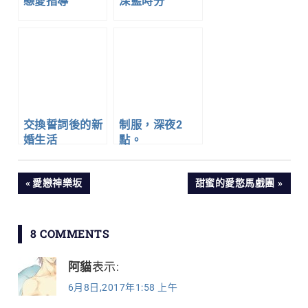
戀愛指導
深藍時分
交換誓詞後的新
制服，深夜2
婚生活
點。
文
PREVIOUS
NEXT
愛戀神樂坂
甜蜜的愛慾馬戲團
POST:
POST:
章
8 COMMENTS
導
阿貓
表示:
覽
6月8日,2017年1:58 上午