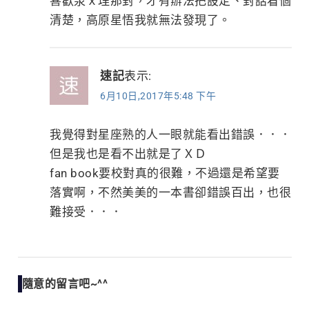
喜歡泉ｘ理那對，才有辦法把設定、對話看個
清楚，高原星悟我就無法發現了。
速記
表示:
6月10日,2017年5:48 下午
我覺得對星座熟的人一眼就能看出錯誤．．．
但是我也是看不出就是了ＸＤ
fan book要校對真的很難，不過還是希望要
落實啊，不然美美的一本書卻錯誤百出，也很
難接受．．．
隨意的留言吧~^^