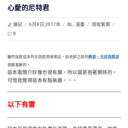
心愛的尼特君
速記
/
6月8日,2017年
/
BL
,
漫畫
/
須坂紫那
/
8
雖然說買這本的主因是想湊贈品，但老師之前的
戀愛、毛球與鄰居
我蠻喜歡的，
這本看簡介好像也很有趣，所以還是抱著期待的，
可惜我覺得這本有點無趣。。。
以下有雷