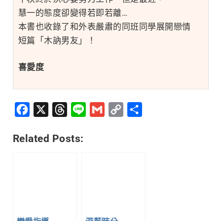
慧一的態度卻變得若即若離…
本書也收錄了和外表嚴肅的同班同學展開戀情
短篇「木訥男友」！
喜愛度
Facebook
X
Threads
Line
Gmail
Copy
分
Link
享
Related Posts: