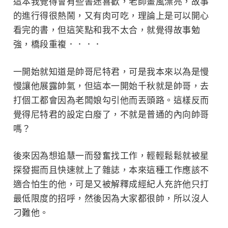
這本我覺得會有些書迷喜歡，老師畫風漂亮，故事
的進行得很熱鬧，又有肉可吃，理論上是可以開心
看完的書，但這笑點和我不太合，就覺得故事勉
強，橋段重複．．．．
一開始就知道是帥哥尼特君，可是我本來以為是慢
慢讓他展露帥氣，但這本一開始千秋就是帥哥，去
打個工都會因為老闆娘勾引他而丟頭路。這樣反而
覺得尼特君的設定白廢了，不就是普通的內向帥哥
嗎？
後來因為想追慧一而發奮找工作，輕輕鬆鬆就被星
探發掘而且快速就上了雜誌，本來這種工作應該不
適合怕生的他，可是又被解釋成經紀人充許他只打
最低限度的招呼，然後因為大家都很帥，所以沒人
刁難他。