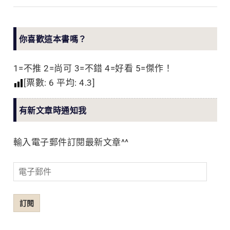
你喜歡這本書嗎？
1=不推 2=尚可 3=不錯 4=好看 5=傑作！
[票數:
6
平均:
4.3
]
有新文章時通知我
輸入電子郵件訂閱最新文章^^
電
子
郵
訂閱
件