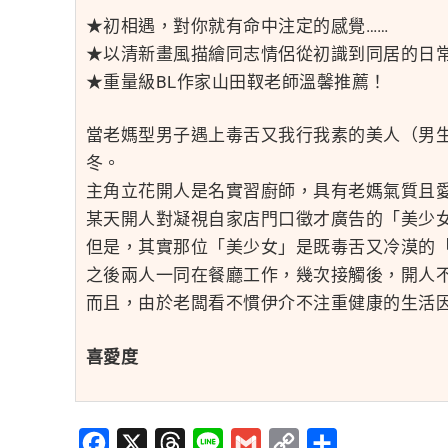
★初相遇，對你就有命中注定的感覺……
★以清新畫風描繪同志情侶從初識到同居的日
★重量級BL作家山田靫老師溫馨推薦！
當老媽型男子遇上毒舌又我行我素的美人（男
冬。
主角立花開人是名實習廚師，具有老媽氣質且
某天開人對凝視自家店門口徵才廣告的「美少
但是，其實那位「美少女」是既毒舌又冷漠的
之後兩人一同在餐廳工作，幾次接觸後，開人
而且，由於老闆看不慣伊介不注重健康的生活因
喜愛度
Facebook
X
Threads
Line
Gmail
Copy
分