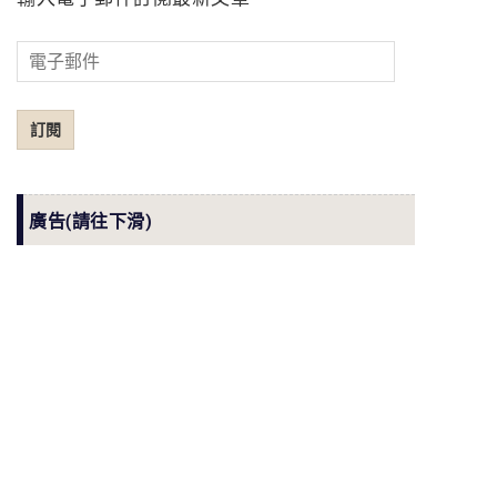
電
子
郵
訂閱
件
廣告(請往下滑)