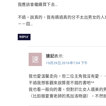
我應該會繼續買下去…
不過，說真的，我有遇過真的分不太出男女的人
－－囧…
REPLY
速記
表示:
10月29日,2016年7:04 下午
我也愛溫馨走向，但二位主角我沒有愛．
不過我想客觀來說算是不錯的書吧^^
我也看一般向的書，但對於比女人還美的
（比如樹夏實老師的馬加洛物語），不然