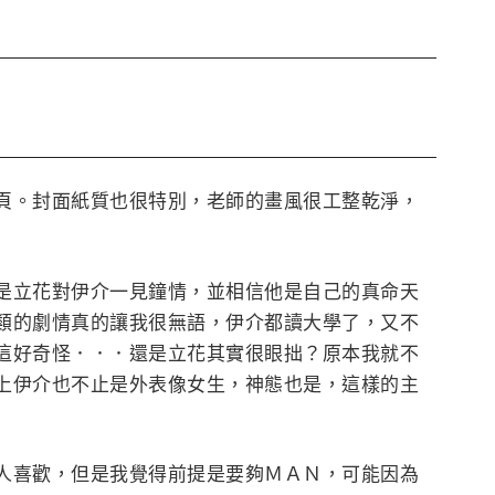
頁。封面紙質也很特別，老師的畫風很工整乾淨，
是立花對伊介一見鐘情，並相信他是自己的真命天
類的劇情真的讓我很無語，伊介都讀大學了，又不
這好奇怪．．．還是立花其實很眼拙？原本我就不
上伊介也不止是外表像女生，神態也是，這樣的主
人喜歡，但是我覺得前提是要夠ＭＡＮ，可能因為