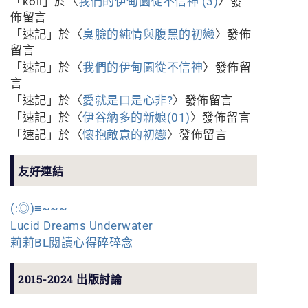
「
koli
」於〈
我們的伊甸園從不信神 (3)
〉發
佈留言
「
速記
」於〈
臭臉的純情與腹黑的初戀
〉發佈
留言
「
速記
」於〈
我們的伊甸園從不信神
〉發佈留
言
「
速記
」於〈
愛就是口是心非?
〉發佈留言
「
速記
」於〈
伊谷納多的新娘(01)
〉發佈留言
「
速記
」於〈
懷抱敵意的初戀
〉發佈留言
友好連結
(:◎)≡~~~
Lucid Dreams Underwater
莉莉BL閱讀心得碎碎念
2015-2024 出版討論