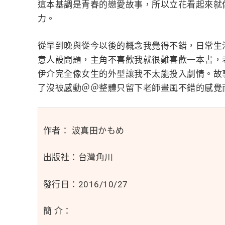
這本基調是青春的戀愛故事，所以立花看起來就
力。
從早到晚與從今以後的概念我覺得不錯，日常生
意人設問題，主角不喜歡我就很難喜歡一本書，
伊介完全像女生的外型讓我不太能投入劇情。故
了沒被感動＠＠整體只留下老師畫風不錯的感覺
作者： 波真田かもめ
出版社：台灣角川
發行日：2016/10/27
簡 介：