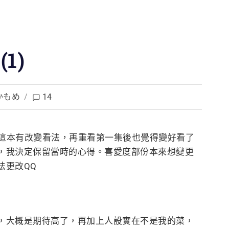
1)
かもめ
/
14
這本有改變看法，再重看第一集後也覺得變好看了
，我決定保留當時的心得。喜愛度部份本來想變更
法更改QQ
，大概是期待高了，再加上人設實在不是我的菜，