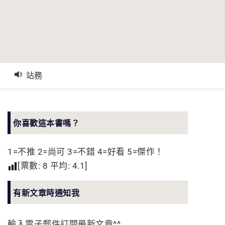
站務
你喜歡這本書嗎？
1=不推 2=尚可 3=不錯 4=好看 5=傑作！
[票數:
8
平均:
4.1
]
有新文章時通知我
輸入電子郵件訂閱最新文章^^