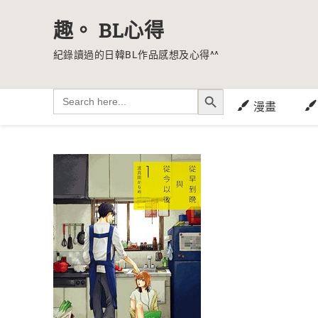
趣。 BL心得
紀錄讀過的日韓BL作品感想及心得^^
SEARCH BUTTON
Search
for:
漫畫
Skip
to
content