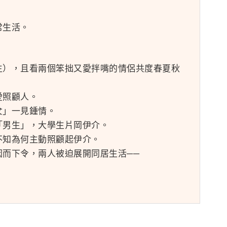
常生活。
生），且看兩個笨拙又愛拌嘴的情侶共度春夏秋
愛照顧人。
女」一見鍾情。
「男生」，大學生片岡伊介。
不知為何主動照顧起伊介。
而下令，兩人被迫展開同居生活──