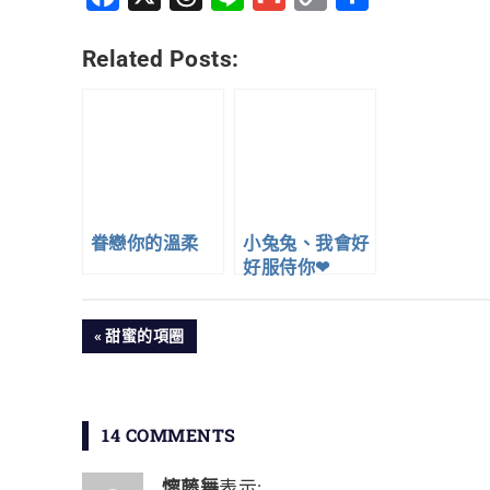
Link
享
Related Posts:
眷戀你的溫柔
小兔兔、我會好
好服侍你❤
文
PREVIOUS
甜蜜的項圈
POST:
章
導
14 COMMENTS
覽
懷藤舞
表示: