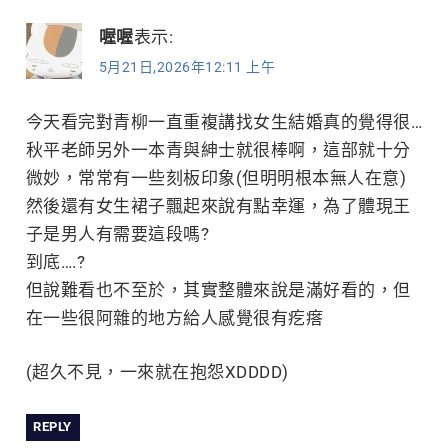
喔喔
表示:
5月21日,2026年12:11 上午
今天看完對青柳一直重複講找女生結婚真的覺得很…
秋平老師另外一本青與紳士就很棒啊，這部就十分
微妙，常常有一些刻板印象(但明明根本無人在意)
然後還有女生裙子飄起來說有點幸運，為了體現王
子是男人有需要這段嗎?
到底….?
但說難看也不至於，其實整體來說是滿好看的，但
在一些很阿雜的地方給人感覺很有疙瘩
(超久不見，一來就在抱怨XDDDD)
REPLY