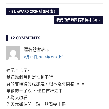
文
PREVIOUS
BL AWARD 2026 結果發表！
POST:
NEXT
我們的伊甸園從不信神 (3)
章
POST:
導
12 COMMENTS
覽
匿名訪客
表示:
5月18日,2026年9:03 上午
速記辛苦了~
我這幾個月也是忙到不行
買的書堆得到處都是，根本沒時間看…=..=
巢箱的王子殿下 也在書堆之中
因為太想看
昨天就抓時間一點一點看完上冊