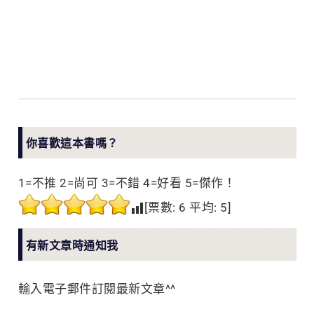
你喜歡這本書嗎？
1=不推 2=尚可 3=不錯 4=好看 5=傑作！
[票數:
6
平均:
5
]
有新文章時通知我
輸入電子郵件訂閱最新文章^^