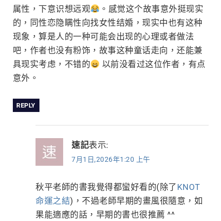
属性，下意识想远观
。感觉这个故事意外挺现实
的，同性恋隐瞒性向找女性结婚，现实中也有这种
现象，算是人的一种可能会出现的心理或者做法
吧，作者也没有粉饰，故事这种童话走向，还能兼
具现实考虑，不错的
以前没看过这位作者，有点
意外。
REPLY
速記
表示:
7月1日,2026年1:20 上午
秋平老師的書我覺得都蠻好看的(除了
KNOT
命運之結
)，不過老師早期的畫風很隨意，如
果能適應的話，早期的書也很推薦 ^^