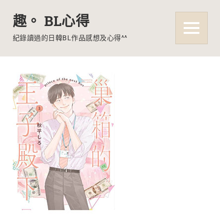
趣。 BL心得
MENU
紀錄讀過的日韓BL作品感想及心得^^
Skip
to
content