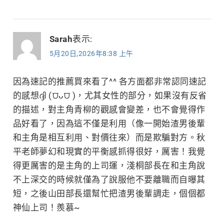
Sarah
表示:
5月20日,2026年8:38 上午
因為速記的推薦買來看了^^ 各方面都非常認同速記
的感想ദ്ദി (⩌ᴗ⩌ )，尤其女性的部分，如果沒有反省
的描述，對主角青柳的觀感會變差，也不會覺得作
品好看了，因為這不僅是利用（像一開始渣男後輩
和主角是相互利用、對價往來）而是欺騙對方。秋
平老師夢幻和現實的平衡感抓得很好，厲害！我覺
得更厲害的是主角的上司運，淺桐部長在和主角說
不上深交的時候就僅為了說服他不要離職而自曝其
短，之後山田部長還幫忙把渣男後輩調走，個個都
神仙上司！羨慕~