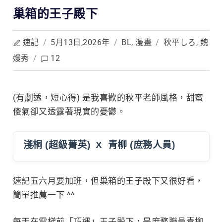
巢箱的王子殿下
速記
/
5月13日,2026年
/
BL
,
漫畫
/
秋平しろ
,
魏
嫚秀
/
12
(有劇透，短心得) 是我喜歡的秋平老師風格，甜蜜
傻氣卻又透露著現實的憂鬱。
淺桐 (超級菁英) X 青柳 (庶務人員)
速記五六月要加班，但巢箱的王子殿下又很好看，
簡單推薦一下 ^^
每天在電梯前「巧遇」王子殿下，是庶務職員青柳