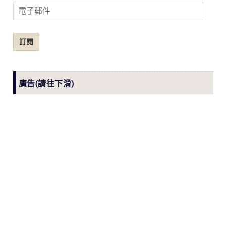
電
子
郵
訂閱
件
廣告(請往下滑)