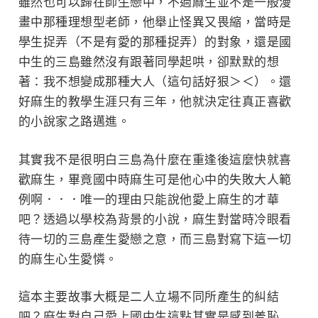
雖然也可以歸在師生戀中，不過麻生並不是一般漫
畫中那種理想型老師，他舉止怪異又畏縮，當時是
學生捉弄（不是有愛的那種捉弄）的對象，還是國
中生的三島雖然沒有跟著同學起哄，卻默默的想
著：我不想變成那種大人（這句話好狠＞＜）。還
好麻生的教學生涯只有三年，他就決定往真正喜歡
的小說家之路邁進。
其實我不是很明白三島為什麼在重逢後這麼快就喜
歡麻生，畢竟國中時麻生可是他心中的失敗大人範
例啊．．．唯一的理由只能說他愛上麻生的才華
吧？透過以學校為背景的小說，麻生對當時冷眼看
待一切的三島產生愛戀之意，而三島對寫下這一切
的麻生心生愛憐。
這本主要故事大概是二人立場不同所產生的糾結
吧？麻生對自己愛上國中生這點其實是感到羞恥