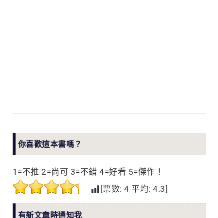
你喜歡這本書嗎？
1=不推 2=尚可 3=不錯 4=好看 5=傑作！
[票數:
4
平均:
4.3
]
有新文章時通知我