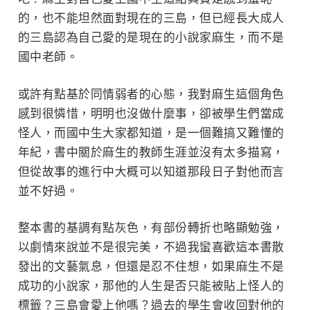
的，也不能坦然面對現在的三島，但已經長大成人
的三島認為自己愛的是現在的小說家麻生，而不是
國中老師。
或許有點基於同情弱者的心態，我對麻生這個角色
感到很憐惜，明明也沒做什麼事，卻被學生們當成
怪人，而國中生大家都知道，是一個難搞又難懂的
年紀，書中關於麻生的教師生涯並沒有太多描寫，
但從故事的進行中大概可以知道那段日子對他而言
並不好過。
整本書的基調有點灰色，有部份轉折也略顯勉強，
以劇情來說並不是很完美，不過我蠻喜歡這本書散
發出的文藝氣息，但還是忍不住想，如果麻生不是
成功的小說家，那他的人生是否只能被貼上怪人的
標籤？三島會愛上他嗎？過去的學生會收回對他的