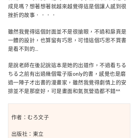
成見嗎？想著想著就越來越覺得這是個讓人感到很
挫折的故事．．．．
雖然我覺得這個封面並不是很搶眼，不過和扉頁是
一體的設計，也算蠻有巧思，可惜這個巧思不買書
是看不到的…
是說老師在後記說這本是她的出道作，不過看ちる
ちる之前有出過幾個電子版only的書，感覺也是磨
過一陣子才出書的漫畫家，雖然我覺得劇情上的安
排並不是那麼好，可是畫面和氣氛營造都不錯^^
作者：むろ文子
出版社：東立