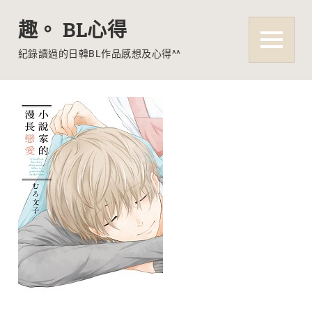
趣。 BL心得
MENU
紀錄讀過的日韓BL作品感想及心得^^
Skip
to
content