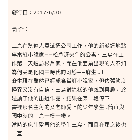
發行日：2017/6/30
簡 介：
三島在幫傭人員派遣公司工作，他的新派遣地點
事當紅小說家——松戶冴央住的公寓。三島在工
作第一天造訪松戶家，而在他面前出現的人不知
為何竟是他國中時代的班導——麻生…！
麻生現在雖然已經成為當紅小說家，但依舊態度
怪異又沒有自信，三島對這樣的他感到興趣，於
是讀了他的出道作品，結果在某一段停下。
書裡那名主角的女老師愛上的少年學生…簡直與
國中時的三島一模一樣。
當時的麻生愛著他的學生三島。而且在那之後也
一直…。….