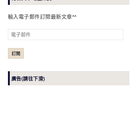
輸入電子郵件訂閱最新文章^^
電
子
郵
訂閱
件
廣告(請往下滑)