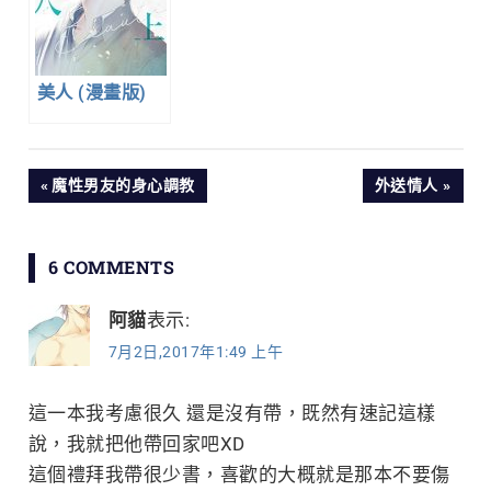
美人 (漫畫版)
文
PREVIOUS
NEXT
魔性男友的身心調教
外送情人
POST:
POST:
章
6 COMMENTS
導
阿貓
表示:
覽
7月2日,2017年1:49 上午
這一本我考慮很久 還是沒有帶，既然有速記這樣
說，我就把他帶回家吧XD
這個禮拜我帶很少書，喜歡的大概就是那本不要傷