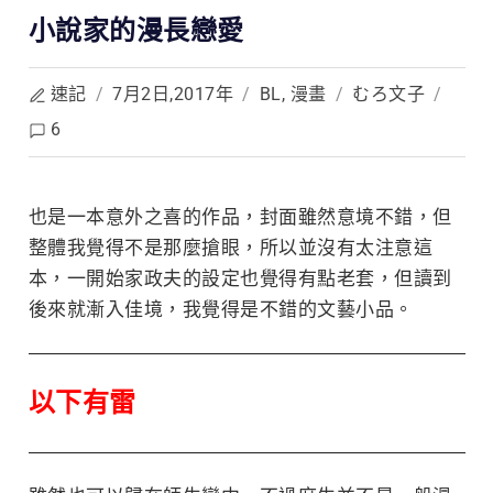
小說家的漫長戀愛
速記
/
7月2日,2017年
/
BL
,
漫畫
/
むろ文子
/
6
也是一本意外之喜的作品，封面雖然意境不錯，但
整體我覺得不是那麼搶眼，所以並沒有
太注意這
本，一開始家政夫的設定也覺得有點老套，但讀到
後來就漸入佳境，我覺得是不錯的文藝小品。
以下有雷