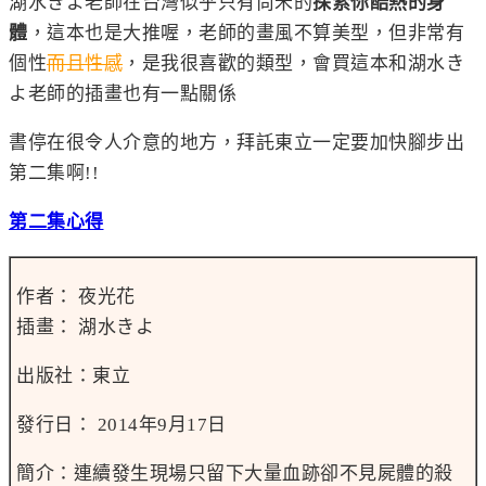
湖水きよ老師在台灣似乎只有尚禾的
探索你酷熱的身
體
，這本也是大推喔，老師的畫風不算美型，但非常有
個性
而且性感
，是我很喜歡的類型，會買這本和湖水き
よ老師的插畫也有一點關係
書停在很令人介意的地方，拜託東立一定要加快腳步出
第二集啊!!
第二集心得
作者： 夜光花
插畫： 湖水きよ
出版社：東立
發行日：
2014年9月17日
簡介：
連續發生現場只留下大量血跡卻不見屍體的殺