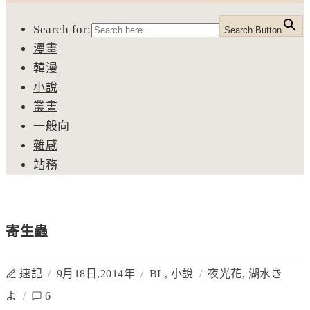
Search for:
Search Button
漫畫
韓漫
小說
叢書
一般向
雜感
站務
寄生蟲
速記
/
9月18日,2014年
/
BL
,
小說
/
夜光花
,
湖水き
よ
/
6