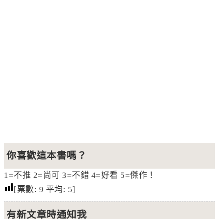
你喜歡這本書嗎？
1=不推 2=尚可 3=不錯 4=好看 5=傑作！
[票數:
9
平均:
5
]
有新文章時通知我