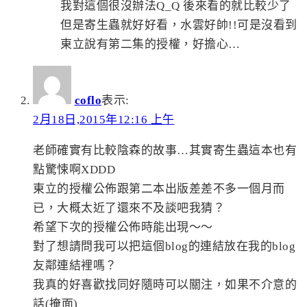
我對這個很沒辦法Q_Q 後來看的就比較少了
但是寄生蟲就好好看，水雲好帥!!可是沒看到
東立說有第二集的授權，好擔心…
coflo
表示:
2月18日,2015年12:16 上午
老師確實有比較陰森的故事…其實寄生蟲這本也有
點驚悚啊XDDD
東立的授權公佈跟第二本出版差差不多一個月而
已，大概太近了還來不及談吧我猜？
希望下次的授權公佈時能出現～～
對了想請問我可以把這個blog的連結放在我的blog
友鄰連結裡嗎？
我真的好喜歡找同好隨時可以關注，如果不介意的
話(掩面)