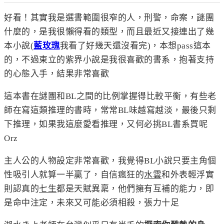
好看！其實我是選書範圍很窄的人，刑警，命案，謎團
什麼的，是我很懶得看的類型，
而且最近又接連出了幾
本小說(
藍玫瑰
我看了好幾天還沒看完)，本想pass這本
的，不過東立的紫界小說是我很喜歡的書系，抱著支持
的心態入手，結果非常喜歡
這本書在謎團和BL之間的比例掌握得比較平衡，有些老
師在寫這類推理的書時，常常BL味越寫越淡，最後只剩
下推理，如果我這麼愛看推理，又何必挑BL書系買呢
Orz
主人公的人物設定非常喜歡，我覺得BL小說只要主角個
性吸引人就算一半贏了，自信瘋狂的
水雲
和外表輕浮實
則認真的
七生
都是
天賦異稟，他們擁有互補的能力，即
是命中注定，未來又可能必須相殺，張力十足