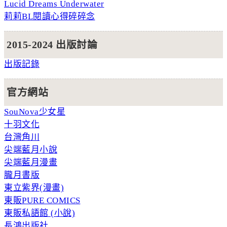
Lucid Dreams Underwater
莉莉BL閱讀心得碎碎念
2015-2024 出版討論
出版記錄
官方網站
SouNova少女星
十羽文化
台灣角川
尖端藍月小說
尖端藍月漫畫
朧月書版
東立紫界(漫畫)
東販PURE COMICS
東販私語館 (小說)
長鴻出版社