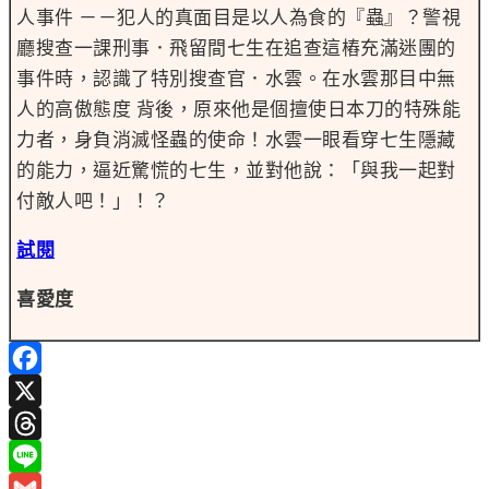
人事件 －－犯人的真面目是以人為食的『蟲』？警視
廳搜查一課刑事．飛留間七生在追查這樁充滿迷團的
事件時，認識了特別搜查官．水雲。在水雲那目中無
人的高傲態度 背後，原來他是個擅使日本刀的特殊能
力者，身負消滅怪蟲的使命！水雲一眼看穿七生隱藏
的能力，逼近驚慌的七生，並對他說：「與我一起對
付敵人吧！」！？
試閱
喜愛度
Facebook
X
Threads
Line