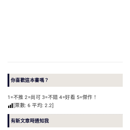
你喜歡這本書嗎？
1=不推 2=尚可 3=不錯 4=好看 5=傑作！
[票數:
6
平均:
2.2
]
有新文章時通知我