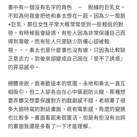
書中有一個沒有名字的角色 － 脫線的巨乳女。
不知為何我會把他和
奏太想在一起。因為少一根筋
+巨乳，那位女性平常大概常常受到一些輕佻的對
待。有時候我會疑惑，有些人因為非常保護自己而
得到尊敬，而有些人只是缺少防備心卻被輕
視。。。奏太
也是什麼事也沒有做，只因為比較缺
乏意志力，
到後來卻變成自己困在『受不了誘惑』
的罪惡感中。
總體來說，我喜歡這本的氛圍，
永地和奏太一直互
相吸引，但二人卻各自在心中築起防火線，那種想
要弄髒又想要保護對方的戲劇感不錯，老師畫了很
多大臉特寫的對話畫面，很有電影感，角度的變換
也比較多，畫面看起來很靈活，但是有些沒有台詞
的畫面我還是多看了一下才能理解…