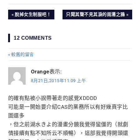
文
PREVIOUS
NEXT
脫掉女生制服吧！
只聞其聲不見其淚的雨濡之鴉
POST:
POST:
章
12 COMMENTS
導
較舊的留言
留
覽
言
Orange
表示:
8月21日,2015年11:09 上午
導
覽
的確有點被小說帶著走的感覺XDDDD
可能是一開始要介紹CAS的業務所以有好幾頁字比
圖還多
，但之前湖水きよ的漫畫分鏡我覺得蠻僵的（就劇
情接續有點不知所云不順暢），這部我覺得開頭還