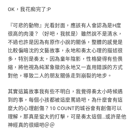
OK，我花痴完了:P
『可悲的動物』光看封面，應該有人會認為是H度
很高的肉漫？（好吧，我就是）雖然說不是清水，
不過也許是因為有原作小說的關係，整體的感覺是
比較偏暗沈的文藝故事，
永地和奏太
心理的描述很
多，特別是
奏太
，因為童年陰影，性格變得有些畏
縮，將他視為純潔象徵的永地又一直用錯誤的方式
對他，導致二人的朋友關係走到崩裂的地步。
其實這篇故事我有些不明白，我覺得
奏太
小時候遇
到的事，每個小孩都被這麼罵過吧，為什麼會有這
麼大的心理創傷？10 COUNT的
城谷
會有創傷可以
理解，那真是蠻大的打擊，可是
奏太
這個…或許是他
神經真的很細吧＠＠