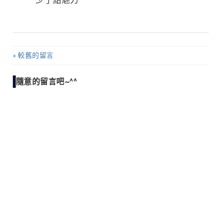
少了點魅力
較舊的留言
留
言
隨意的留言吧~^^
導
覽