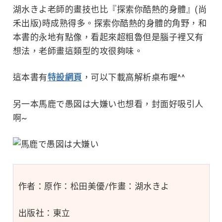
湖水きよ老師的畫技也比『探索你酷熱的身體』(尚
禾出版)時成熟得多。探索你酷熱的身體的角野，和
本書的永地有點像，看起來超粗魯但是腦子裡又有
想法，老師畫這類型的攻很夠味。
這本書有
特設網頁
，可以下載高解析桌布喔^^
另一本馬鹿で愚図は大嫌い也想看，封面好吸引人
啊~
作者：
原作：松田美優/作畫：湖水きよ
出版社：東立