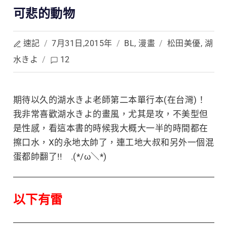
可悲的動物
速記
/
7月31日,2015年
/
BL
,
漫畫
/
松田美優
,
湖
水きよ
/
12
期待以久的湖水きよ老師第二本單行本(在台灣)！
我非常喜歡湖水きよ的畫風，尤其是攻，不美型
但
是性感，看這本書的時候我大概大一半的時間都在
擦口水，X的永地太帥了，連工地大叔和另外一個混
蛋都帥翻了!!
.(*/
ω＼*)
以下有雷