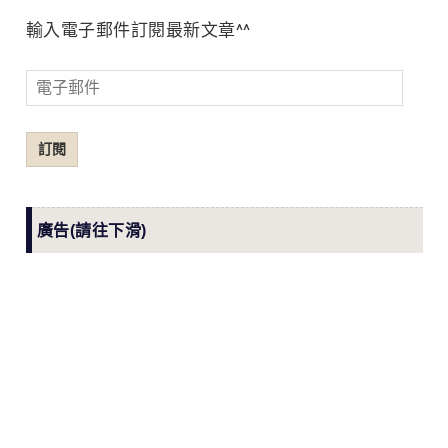
輸入電子郵件訂閱最新文章^^
電
子
郵
訂閱
件
廣告(請往下滑)