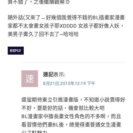
算不錯了，之後繼續觀察:D
題外話(又來了→好幾個我覺得不錯的BL插畫家漫畫
家都不太會畫女孩子耶XDDDD 女孩子都好像人妖，
美男子畫久了回不去了~哈哈哈
REPLY
速記
表示:
8月21日,2015年12:19 下午
還蠻期待東立引進漫畫版，不知道小說賣得好
不好，要是好的話，機會就比較大吧
BL漫畫家中擅長畫女性角色的不多啊，而且
看習慣他們畫BL後，總覺得畫普通女生漫畫