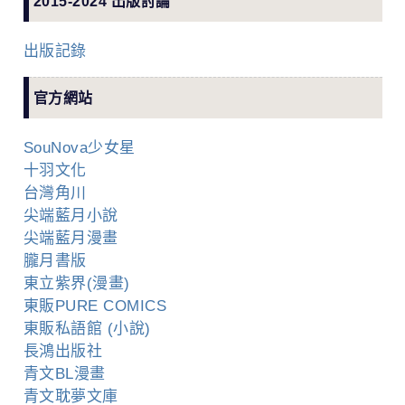
2015-2024 出版討論
出版記錄
官方網站
SouNova少女星
十羽文化
台灣角川
尖端藍月小說
尖端藍月漫畫
朧月書版
東立紫界(漫畫)
東販PURE COMICS
東販私語館 (小說)
長鴻出版社
青文BL漫畫
青文耽夢文庫