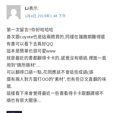
Li
表示:
1月4日,2019年1:48 下午
第一次留言!!你好哈哈哈
善次跟coyote也是這兩週買的,同樣在撞牆期難得還
有書可以看下去真好QQ
這本是簡單也很可愛www
就是最近的書都翻得卡卡的,感覺沒有順過,裡面一直
用到”適所適材”…
可以翻得口語一點,花岡應該不會這些成語(誤
還有兩人對方當打OO的”素材”,也有些日文直翻的味
道,
這樣看下來會覺得最近一些書看得卡卡跟翻譯順不
順也有很大關係…