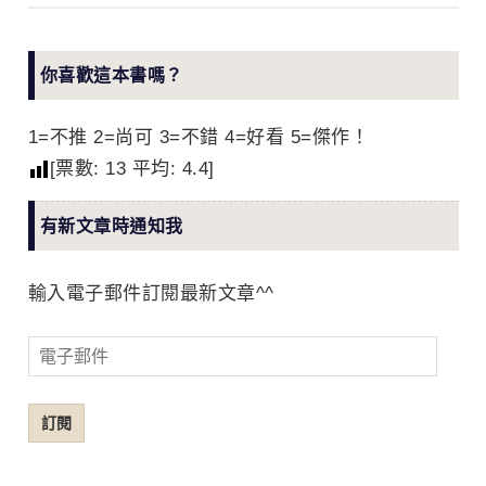
你喜歡這本書嗎？
1=不推 2=尚可 3=不錯 4=好看 5=傑作！
[票數:
13
平均:
4.4
]
有新文章時通知我
輸入電子郵件訂閱最新文章^^
電
子
郵
訂閱
件