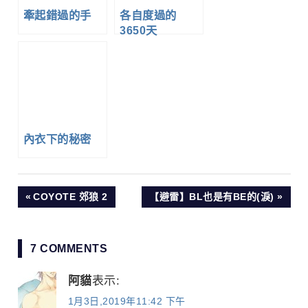
牽起錯過的手
各自度過的
3650天
內衣下的秘密
文
PREVIOUS
NEXT
COYOTE 郊狼 2
【避雷】BL也是有BE的(淚)
POST:
POST:
章
7 COMMENTS
導
阿貓
表示:
覽
1月3日,2019年11:42 下午