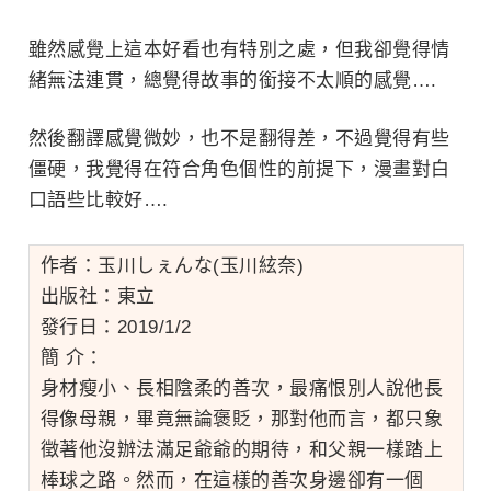
雖然感覺上這本好看也有特別之處，但我卻覺得情
緒無法連貫，總覺得故事的銜接不太順的感覺….
然後翻譯感覺微妙，也不是翻得差，不過覺得有些
僵硬，我覺得在符合角色個性的前提下，漫畫對白
口語些比較好….
作者：玉川しぇんな(玉川絃奈)
出版社：東立
發行日：2019/1/2
簡 介：
身材瘦小、長相陰柔的善次，最痛恨別人說他長
得像母親，畢竟無論褒貶，那對他而言，都只象
徵著他沒辦法滿足爺爺的期待，和父親一樣踏上
棒球之路。然而，在這樣的善次身邊卻有一個