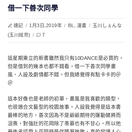
借一下善次同學
速記
/
1月3日,2019年
/
BL
,
漫畫
/
玉川しぇんな
(玉川絃奈)
/
7
這星期東立的新書雖然我只有10DANCE是必買的，
但是借到的幾本也都不錯看，借一下善次同學
畫
風、人設及劇情都不錯，但我總覺得有點卡卡的＠
＠
這本好像也是老師的初單，畫風是我喜歡的類型，
也很適合文藝型的校園故事。人設我覺得是這本書
最棒的地方，善次因為不是爺爺期待的運動健將而
沮喪，對強壯的花岡除了羡慕也有不甘心，所以他
最後承認愛上花岡時是伴隨著挫敗，真的蠻讓人心