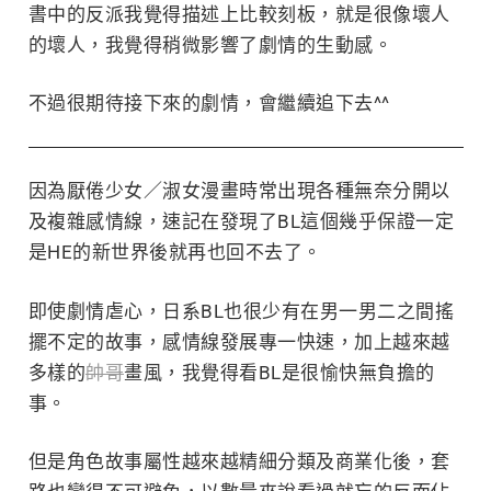
書中的反派我覺得描述上比較刻板，就是很像壞人
的壞人，我覺得稍微影響了劇情的生動感。
不過很期待接下來的劇情，會繼續追下去^^
因為厭倦少女／淑女漫畫時常出現各種無奈分開以
及複雜感情線，速記在發現了BL這個幾乎保證一定
是HE的新世界後就再也回不去了。
即使劇情虐心，日系BL也很少有在男一男二之間搖
擺不定的故事，感情線發展專一快速，加上越來越
多樣的
帥哥
畫風，我覺得看BL是很愉快無負擔的
事。
但是角色故事屬性越來越精細分類及商業化後，套