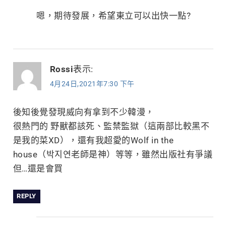
嗯，期待發展，希望東立可以出快一點?
Rossi
表示:
4月24日,2021年7:30 下午
後知後覺發現威向有拿到不少韓漫，
很熱門的 野獸都該死、監禁監獄（這兩部比較黑不
是我的菜XD），還有我超愛的Wolf in the
house（박지연老師是神）等等，雖然出版社有爭議
但…還是會買
REPLY