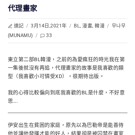
代理畫家
速記
/
3月14日,2021年
/
BL
,
漫畫
,
韓漫
/
무나무
(MUNAMU)
/
33
東立第二部BL韓漫，之前的為愛瘋狂的時光我在第
一集後就沒有再追，代理
畫家的故事是我喜歡的類
型（我喜歡小可憐受XD），很期待出版。
我的心得比較偏向到底我喜歡的BL是什麼，不好意
思….
伊安出生在貧困的家庭，原先以為巴勒帝是能善待
他並讓他發揮才能的好人，結果卻是被囚禁在畫室