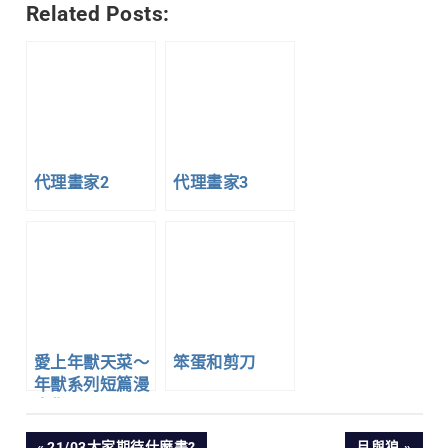
Related Posts:
代理畫家2
代理畫家3
愛上年獸天菜～
笨蛋和剪刀
年獸系列短篇漫
畫集～1
PREVIOUS
NEXT
21/03大家期待什麼書?
月與狼