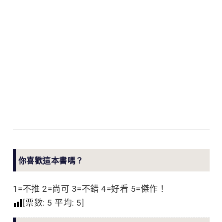
你喜歡這本書嗎？
1=不推 2=尚可 3=不錯 4=好看 5=傑作！
[票數:
5
平均:
5
]