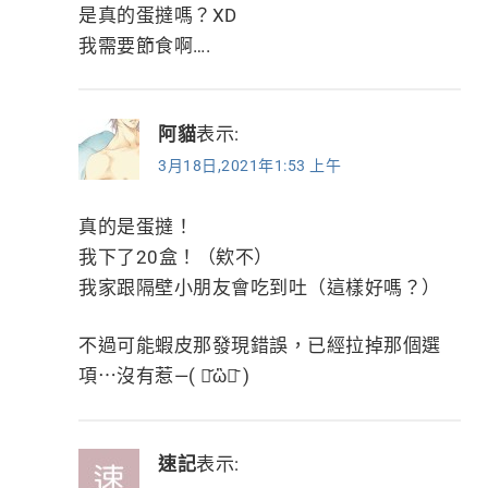
是真的蛋撻嗎？XD
我需要節食啊….
阿貓
表示:
3月18日,2021年1:53 上午
真的是蛋撻！
我下了20盒！（欸不）
我家跟隔壁小朋友會吃到吐（這樣好嗎？）
不過可能蝦皮那發現錯誤，已經拉掉那個選
項⋯沒有惹—( ･᷄ὢ･᷅ )
速記
表示: