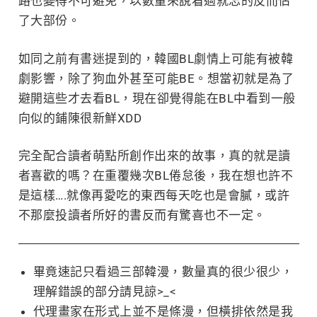
路也變得不可避免，以數量來說看過就忘的反而佔
了大部份。
如同之前有書迷提到的，韓國BL劇情上可能有被韓
劇影響，除了狗血外甚至可能BE。想當初就是為了
避開這些才去看BL，現在卻覺得能在BL中看到一般
向似的鋪陳很新鮮XDD
完全配合讀者萌點所創作出來的故事，真的就是讀
者喜歡的嗎？在重覆幾次BL倦怠後，我在想也許不
是這樣….就像再愛吃的東西每天吃也是會膩，或許
不那麼投讀者所好的書反而有驚喜也不一定。
畢竟速記只看過三部韓漫，數量真的很少很少，
理解錯誤的部分請見諒>_<
代理畫家在形式上並不是條漫，但橫排依然是我