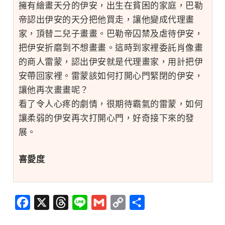
擁有繪畫天分的伊安，出生在貧困的家庭，巴勒
帝認出伊安的天分把他買走，讓他變成代理畫
家，頂替二兒子畫畫。巴勒帝囚禁及虐待伊安，
把伊安折磨到不想畫畫。這時到家裡委託肖像畫
的商人雷蒙，認出伊安就是代理畫家，用計把伊
安帶回家裡。雷蒙該如何打開心門緊閉的伊安，
讓他再次畫畫呢？
看了令人心疼的劇情，很期待霸氣的雷蒙，如何
讓柔弱的伊安再次打開心門，好奇接下來的發
展。
喜愛度
Facebook
X
Threads
Line
Gmail
Copy
分
Link
享