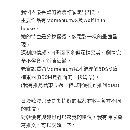
我個人最喜歡的韓漫作家是박지연，
主要作品有Momentum以及Wolf in th
house，
她的特色是分鏡優秀，像電影一樣的畫面呈
現，
深刻的情感、H畫面不多但深情又美、劇情完
全不俗套，舖陳細緻，
老實說看過Momentum我才能理解BDSM這
種東西(BDSM是裡面的一段篇章)。
(我有推薦給東立過，但…韓漫很難推啊XDD)
日漫韓漫只要是劇情好的我都有收~各有不同
的味道，
對韓漫有興趣也可以來我的噗浪，我有時候會
寫推文，可以交流一下?