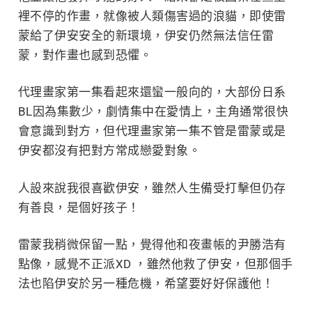
裡不停的作畫，就像被人類傷害過的浪貓，即使雷
蒙給了伊安安全的新環境，伊安仍然無法信任雷
蒙，對作畫也感到恐懼。
代理畫家第一集看起來還蠻一般向的，大部份日系
BL因為集數少，劇情集中在愛情上，主角通常很快
會意識到對方，但代理畫家第一集不管是雷蒙或是
伊安都沒有把對方常成戀愛對象。
人設來說我很喜歡伊安，雖然人生備受打擊但仍存
有善良，是個好孩子！
雷蒙我稍微保留一點，覺得他和夜畫帳的尹勝浩有
點像，感覺不正派XD ，雖然他救了伊安，但那個手
法也陷伊安於另一種危機，希望要好好保護他！