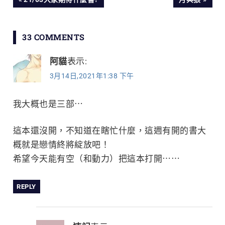
文
POST:
POST:
章
33 COMMENTS
導
阿貓
表示:
覽
3月14日,2021年1:38 下午
我大概也是三部⋯
這本還沒開，不知道在瞎忙什麼，這週有開的書大
概就是戀情終將綻放吧！
希望今天能有空（和動力）把這本打開⋯⋯
REPLY