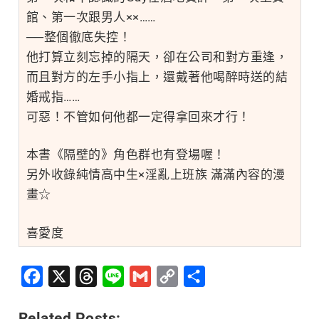
館、第一次跟男人××……
──整個徹底失控！
他打算立刻忘掉的隔天，卻在公司和對方重逢，
而且對方的左手小指上，還戴著他喝醉時送的結
婚戒指……
可惡！不管如何他都一定得拿回來才行！
本書《隔壁的》角色群也有登場喔！
另外收錄純情高中生×淫亂上班族 滿滿內容的漫
畫☆
喜愛度
Facebook
X
Threads
Line
Gmail
Copy
分
Link
享
Related Posts: