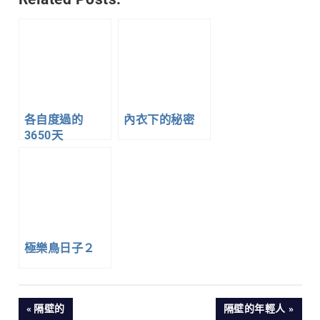
各自度過的
內衣下的秘密
3650天
極樂鳥日子２
文
PREVIOUS
NEXT
隔壁的
隔壁的年輕人