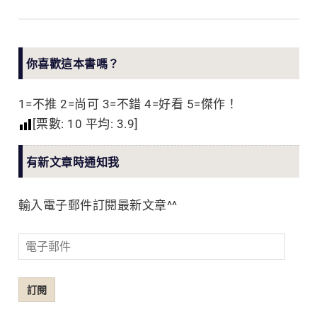
你喜歡這本書嗎？
1=不推 2=尚可 3=不錯 4=好看 5=傑作！
[票數:
10
平均:
3.9
]
有新文章時通知我
輸入電子郵件訂閱最新文章^^
電
子
郵
訂閱
件