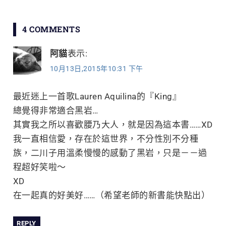
POST:
POST:
章
4 COMMENTS
導
阿貓
表示:
覽
10月13日,2015年10:31 下午
最近迷上一首歌Lauren Aquilina的『King』
總覺得非常適合黑岩…
其實我之所以喜歡腰乃大人，就是因為這本書……XD
我一直相信愛，存在於這世界，不分性別不分種
族，二川子用溫柔慢慢的感動了黑岩，只是－－過
程超好笑啦～
XD
在一起真的好美好……（希望老師的新書能快點出）
REPLY