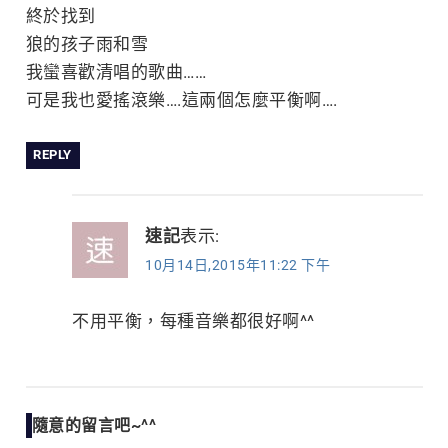
終於找到
狼的孩子雨和雪
我蠻喜歡清唱的歌曲……
可是我也愛搖滾樂….這兩個怎麼平衡啊….
REPLY
速記
表示:
10月14日,2015年11:22 下午
不用平衡，每種音樂都很好啊^^
隨意的留言吧~^^