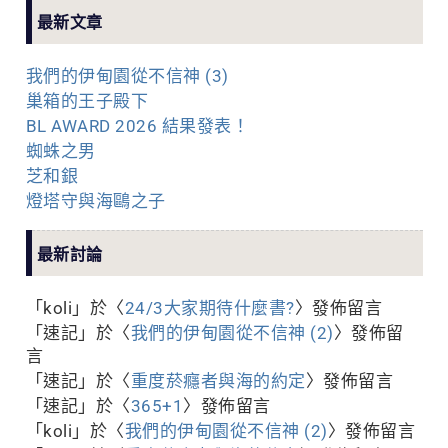
最新文章
我們的伊甸園從不信神 (3)
巢箱的王子殿下
BL AWARD 2026 結果發表！
蜘蛛之男
芝和銀
燈塔守與海鷗之子
最新討論
「
koli
」於〈
24/3大家期待什麼書?
〉發佈留言
「
速記
」於〈
我們的伊甸園從不信神 (2)
〉發佈留
言
「
速記
」於〈
重度菸癮者與海的約定
〉發佈留言
「
速記
」於〈
365+1
〉發佈留言
「
koli
」於〈
我們的伊甸園從不信神 (2)
〉發佈留言