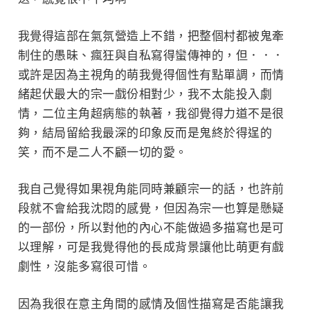
我覺得這部在氣氛營造上不錯，把整個村都被鬼牽
制住的愚昧、瘋狂與自私寫得蠻傳神的，但．．．
或許是因為主視角的萌我覺得個性有點單調，而情
緒起伏最大的宗一戲份相對少，我不太能投入劇
情，二位主角超病態的執著，我卻覺得力道不是很
夠，結局留給我最深的印象反而是鬼終於得逞的
笑，而不是二人不顧一切的愛。
我自己覺得如果視角能同時兼顧宗一的話，也許前
段就不會給我沈悶的感覺，但因為宗一也算是懸疑
的一部份，所以對他的內心不能做過多描寫也是可
以理解，可是我覺得他的長成背景讓他比萌更有戲
劇性，沒能多寫很可惜。
因為我很在意主角間的感情及個性描寫是否能讓我