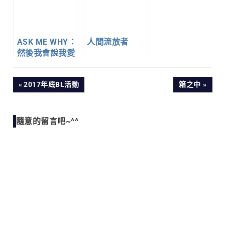
ASK ME WHY：
人間流放者
然後我會說我愛
你
文
PREVIOUS
NEXT
2017年底BL活動
箱之中
POST:
POST:
章
隨意的留言吧~^^
導
覽