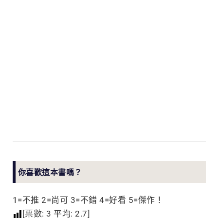
你喜歡這本書嗎？
1=不推 2=尚可 3=不錯 4=好看 5=傑作！
[票數:
3
平均:
2.7
]