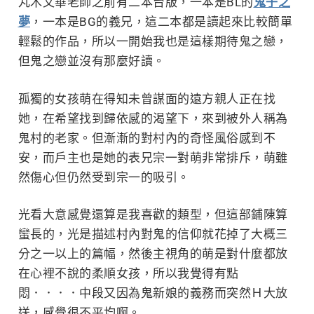
丸木文華老師之前有二本台版，一本是BL的
鬼子之
夢
，一本是BG的義兄，這二本都是讀起來比較簡單
輕鬆的作品，所以一開始我也是這樣期待鬼之戀，
但鬼之戀並沒有那麼好讀。
孤獨的女孩萌在得知未曾謀面的遠方親人正在找
她，在希望找到歸依感的渴望下，來到被外人稱為
鬼村的老家。但漸漸的對村內的奇怪風俗感到不
安，而戶主也是她的表兄宗一對萌非常排斥，萌雖
然傷心但仍然受到宗一的吸引。
光看大意感覺還算是我喜歡的類型，但這部鋪陳算
蠻長的，光是描述村內對鬼的信仰就花掉了大概三
分之一以上的篇幅，然後主視角的萌是對什麼都放
在心裡不說的柔順女孩，所以我覺得有點
悶．．．．中段又因為鬼新娘的義務而突然Ｈ大放
送，感覺很不平均啊。