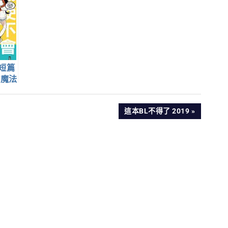
短篇
會魔法
NEXT
這本BL不得了 2019
POST: