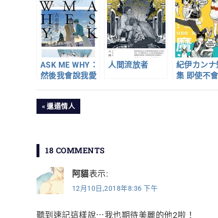
ASK ME WHY：
人間流放者
紀伊カンナ
然後我會說我愛
集 即使不
你
文
PREVIOUS
邋遢情人
POST:
章
導
18 COMMENTS
覽
阿貓
表示:
12月10日,2018年8:36 下午
聽到速記這樣說⋯我也期待美麗的他2啦！