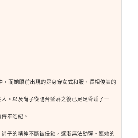
中，而她眼前出現的是身穿女式和服、長相俊美的
主人。以及尚子從陽台墜落之後已足足昏睡了一
續侍奉皓紀。
，尚子的精神不斷被侵蝕，逐漸無法動彈。連她的