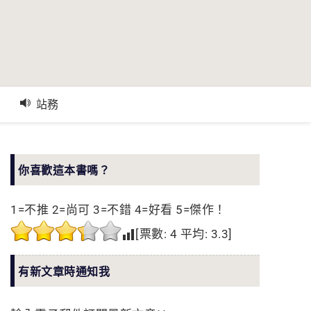
站務
你喜歡這本書嗎？
1=不推 2=尚可 3=不錯 4=好看 5=傑作！
[票數:
4
平均:
3.3
]
有新文章時通知我