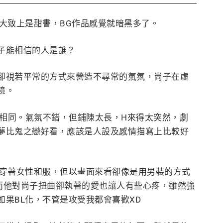
大致上是甜書，BG作品感覺就暗黑多了。
子能相信的人是誰？
卻視若平常的方式來營造不尋常的氣氛，尚子在虛
境。
點相同。氣氛不錯，但鋪陳太長，H來得太突然，劇
夢比鬼之戀好看，應該是人設及感情描寫上比較好
然穿著女性和服，但以畫面來看卻像是用男裝的方式
。而他對尚子扭曲卻執著的愛也讓人有些心疼，雖然強
果BL化，不管是攻受我都會喜歡XD