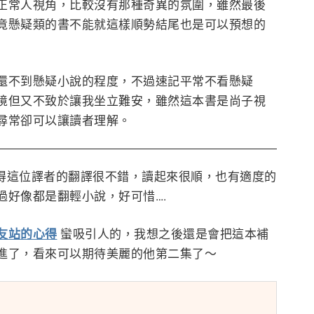
正常人視角，比較沒有那種奇異的氛圍，雖然最後
竟懸疑類的書不能就這樣順勢結尾也是可以預想的
還不到懸疑小說的程度，不過速記平常不看懸疑
境但又不致於讓我坐立難安，雖然這本書是尚子視
尋常卻可以讓讀者理解。
覺得這位譯者的翻譯很不錯，讀起來很順，也有適度的
好像都是翻輕小說，好可惜….
友站的心得
蠻吸引人的，我想之後還是會把這本補
進了，看來可以期待美麗的他第二集了～