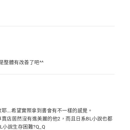
是整體有改善了吧^^
耶….希望實際拿到書會有不一樣的感覺。
賣店居然沒有進美麗的他2，而且日系BL小說也都
小說生存困難?Q_Q