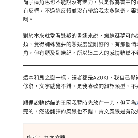
尚子這角色也不能說沒有魅力，只是做為書中的
有反轉，不過這反轉並沒有帶給我太多驚奇，畢
啊。
對於本來就愛看懸疑的書迷來說，蜘蛛謎夢可能
類，覺得蜘蛛謎夢的懸疑度蠻剛好的，有那個情
角，但有顧及到皓紀，所以這二人的感情雖然不
這本和鬼之戀一樣，譯者都是AZUKI，我自己
修辭，文字感覺不錯，是我喜歡的翻譯類型，不過
順便說雖然貓的王國我暫時先放在一旁，但因為
完的，然後翻譯的感覺也不錯，青文感覺是有改
作者： 丸木文華