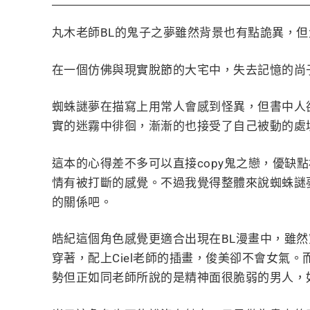
丸木老師BL的鬼子之夢雖然背景也有點詭異，但
在一個仿佛與現實脫節的大宅中，失去記憶的尚
蜘蛛謎夢在描寫上用常人會感到怪異，但書中人
實的迷霧中徘徊，漸漸的也接受了自己被動的處
這本的心得差不多可以直接copy鬼之戀，優缺
情有被打斷的感覺。不過我覺得整體來說蜘蛛謎
的關係吧。
皓紀這個角色感覺更適合出現在BL漫畫中，雖
穿著，配上Ciel老師的插畫，俊美卻不會女氣
勢但正如同老師所說的是精神面很脆弱的男人，如