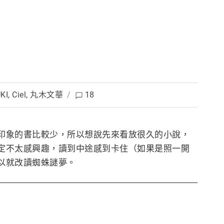
KI
,
Ciel
,
丸木文華
/
18
印象的書比較少，所以想說先來看放很久的小說，
定不太感興趣，讀到中途感到卡住（如果是照一開
以就改讀蜘蛛謎夢。