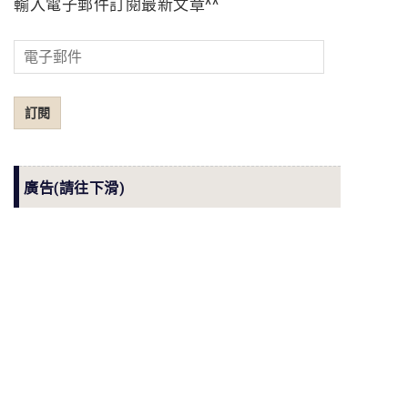
輸入電子郵件訂閱最新文章^^
電
子
郵
訂閱
件
廣告(請往下滑)