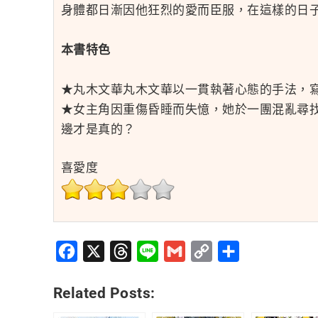
身體都日漸因他狂烈的愛而臣服，在這樣的日
本書特色
★丸木文華丸木文華以一貫執著心態的手法，
★女主角因重傷昏睡而失憶，她於一團混亂尋
邊才是真的？
喜愛度
Facebook
X
Threads
Line
Gmail
Copy
分
Link
享
Related Posts: