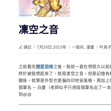
凜空之音
速記
/
7月26日,2015年
/
一般向
,
漫畫
/
吟鳥
之前看完
戀愛狼嗥
之後，我就一直在想佷久以前
終於被我想起來了，就是凜空之音。但是記憶有
關係，就算是外型也更偏向印地安風格，再加上
個筆名 ─ 白憂（老師似乎只用這個筆名出了一
到@@