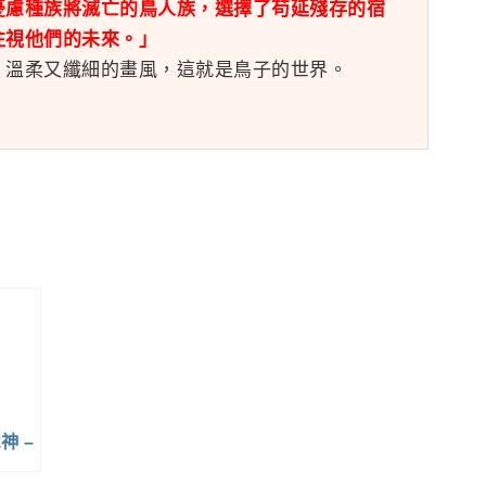
憂慮種族將滅亡的鳥人族，選擇了苟延殘存的宿
注視他們的未來。」
，溫柔又纖細的畫風，這就是鳥子的世界。
神 –