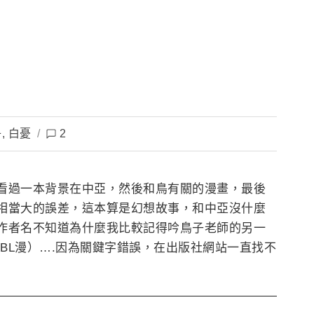
子
,
白憂
/
2
看過一本背景在中亞，然後和鳥有關的漫畫，
最後
相當大的誤差，這本算是幻想故事，和中亞沒什麼
作者名不知道為什麼我比較記得吟鳥子老師的另一
本BL漫）….因為關鍵字錯誤，在出版社網站一直找不