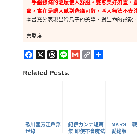
「手繪線條的溫暖使人舒服。姿態美好如畫，
命，實在是讓人感到悲痛可敬，叫人無法不去
本書充分表現出吟鳥子的美學，對生命的詠歎
喜愛度
Facebook
X
Threads
Line
Gmail
Copy
分
Link
享
Related Posts:
歌川國芳江戶浮
紀伊カンナ短篇
MARS – 戰
世錄
集 即使不會魔法
愛藏版