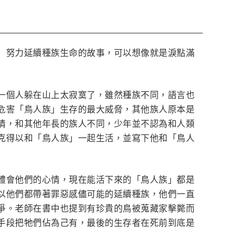
」努力延續種族生命的故事，可以想像就是淚點滿
一個人躲在山上太寂寞了，雖然種族不同，語言也
危害「鳥人族」生存的最大威脅，其他族人原本是
情，和其他年長的族人不同，少年並不認為和人類
克得以和「鳥人族」一起生活，並寫下他和「鳥人
體會他們的心情，現在能活下來的「鳥人族」都是
以他們都帶著罪惡感儘可能的延續種族，他們一直
爭。老師在書中也提到有珍貴的鳥被蒐藏家擊斃而
手段把牠們佔為己有，最後的生存者在死前到底是