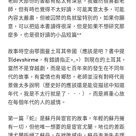
老師大部份的書都有點太有深意，我雖然很喜歡老
師，但有時也覺得不太好讀，可能寓意太多，可能
內容太嚴肅，但被囚禁的鳥就蠻特別的，如果你願
意，可以把這本書讀得很深，但是如果不想研究那
麼多，也是很好讀的小品短篇^^
故事時空由鄂圖曼土耳其帝國（應該是吧？書中提
到
devshirme
，有錯請指正>_<）到現在的土耳其，
當然不是穿越劇，而是這七百年來的發生在不同年
代的故事，有愛情也有鄉愁。老師並沒有對時代背
景做太多說明（歷史好的應該還是能從描述中知道
年代，我是不太行就是了．．．），而是將重心放
在每個年代的人的感情。
第一篇『蛇』是蘇丹與宦官的故事，年輕的蘇丹擁
有一切，但他唯一想要的是宦官尤蘭。地位的差距
讓尤蘭拒絕了蘇丹，在挫敗感中，蘇丹漸漸失去理