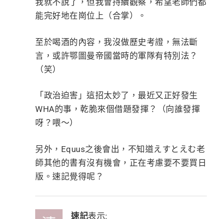
我就不說了，但我會持續觀察，希望老師們都
能完好地在崗位上（合掌）。
至於喝酒的內容，我沒做歷史考證，無法斷
言，或許鄂圖曼帝國當時的軍隊有特別法？
（笑）
「政治迫害」這招太妙了，最近又正好發生
WHA的事，乾脆來個借題發揮？（向誰發揮
呀？喂～）
另外，Equus之後會出，不知道えすとえむ老
師其他的書有沒有機會，正在考慮要不要買日
版。速記覺得呢？
速記
表示: