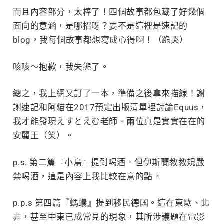
而且內容部分，太棒了！四個故事都包藏了好幾個
面向的意涵，是哪招呀？要不是這裡是速記的
blog，我每個故事都想寫成心得啊！（跪哭）
咳咳～抱歉，我失態了。
總之，我上網又訂了一本，準備之後拿來描線！謝
謝速記和阿貓在2017預定出版清單裡討論Equus，
我才能發現えすとえむ老師。兩位真是實實在在的
安麗王（笑）。
p.s. 第二篇『小鳥』提到喝酒。但伊斯蘭教教規嚴
禁喝酒，這是內容上我比較在意的點。
p.p.s 第四篇『螞蟻』提到移民德國。這在東歐、北
非，甚至中東已成常見的現象，其所涉議題在電影