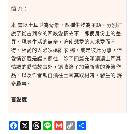
簡 介：
本 書以土耳其為背景，四種生物為主題，分別述
說了從古到今的四段愛情故事。即使身份上的差
異、現實生活的無奈，迫使想愛的人求愛而不
得，相愛的人必須遠離家 鄉，或是彼此分離，但
愛情卻還是讓人嚮往。除了四篇充滿濃濃土耳其
情調的愛情故事外，還收錄了加筆新畫的後續作
品，以及作者親自飛往土耳其取材時，發生的 許
多趣事。
喜愛度
Facebook
X
Threads
Line
Gmail
Copy
分