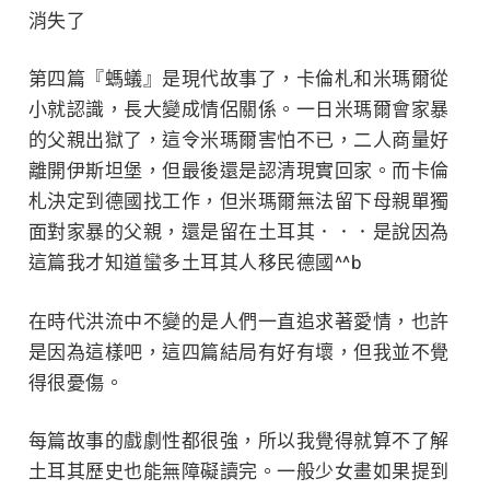
消失了
第四篇『螞蟻』是現代故事了，卡倫札和米瑪爾從
小就認識，長大變成情侶關係。一日米瑪爾會家暴
的父親出獄了，這令米瑪爾害怕不已，二人商量好
離開伊斯坦堡，但最後還是認清現實回家。而卡倫
札決定到德國找工作，但米瑪爾無法留下母親單獨
面對家暴的父親，還是留在土耳其．．．是說因為
這篇我才知道蠻多土耳其人移民德國^^b
在時代洪流中不變的是人們一直追求著愛情，也許
是因為這樣吧，這四篇結局有好有壞，但我並不覺
得很憂傷。
每篇故事的戲劇性都很強，所以我覺得就算不了解
土耳其歷史也能無障礙讀完。一般少女畫如果提到