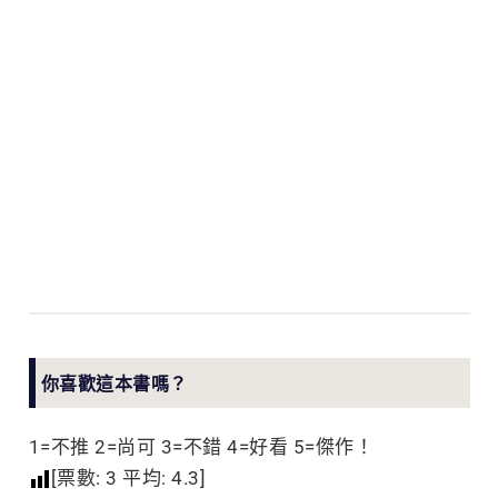
你喜歡這本書嗎？
1=不推 2=尚可 3=不錯 4=好看 5=傑作！
[票數:
3
平均:
4.3
]