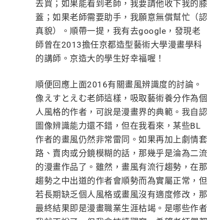
去買；如果能看到老師，我要請他收下我的膝
蓋；如果老師需要助手，我願意無償幫忙（認
真貌）。順帶一提，我有去google，發現老
師曾在2013擔任京都造型藝術大學漫畫學科
的講師。京造大的學生好幸福喔！
順便回應上面2016有關畫風辨識度的討論。
像えすとえむ老師這樣，吸取藝術養分作為個
人風格的作者，可說是漫畫界的典範。我自認
圖像辨識能力還不錯，但在我看來，某些BL
作者的畫風仍然非常雷同。如果再加上劇情套
路、賣肉或分鏡模糊的話，那幾乎是淪為二流
的漫畫作品了。雖然，畫風有流行趨勢，在那
趨勢之中出道的作者會順勢而為實屬正常，但
若長期缺乏個人風格或畫風沒有適度修改，那
最終結果即是漫畫職業生涯枯竭。是哪些作者