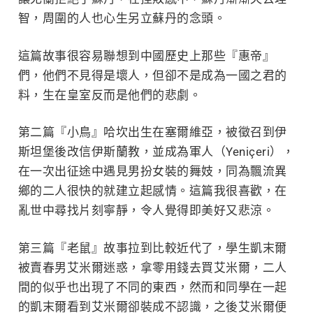
智，周圍的人也心生另立蘇丹的念頭。
這篇故事很容易聯想到中國歷史上那些『惠帝』
們，他們不見得是壞人，但卻不是成為一國之君的
料，生在皇室反而是他們的悲劇。
第二篇『小鳥』哈坎出生在塞爾維亞，被徵召到伊
斯坦堡後改信伊斯蘭教，並成為軍人（Yeniçeri），
在一次出征途中遇見男扮女裝的舞妓，同為飄流異
鄉的二人很快的就建立起感情。這篇我很喜歡，在
亂世中尋找片刻寧靜，令人覺得即美好又悲涼。
第三篇『老鼠』故事拉到比較近代了，學生凱末爾
被賣春男艾米爾迷惑，拿零用錢去買艾米爾，二人
間的似乎也出現了不同的東西，然而和同學在一起
的凱末爾看到艾米爾卻裝成不認識，之後艾米爾便