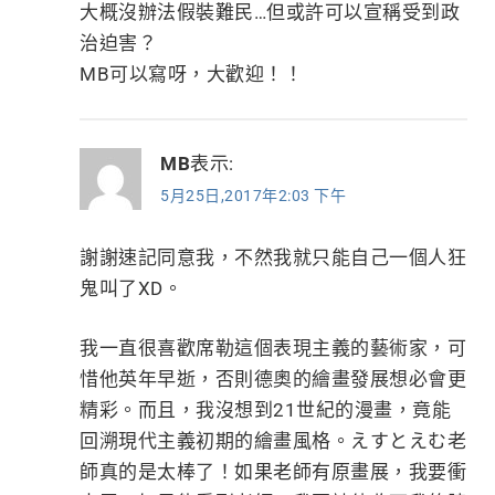
大概沒辦法假裝難民…但或許可以宣稱受到政
治迫害？
MB可以寫呀，大歡迎！！
MB
表示:
5月25日,2017年2:03 下午
謝謝速記同意我，不然我就只能自己一個人狂
鬼叫了XD。
我一直很喜歡席勒這個表現主義的藝術家，可
惜他英年早逝，否則德奧的繪畫發展想必會更
精彩。而且，我沒想到21世紀的漫畫，竟能
回溯現代主義初期的繪畫風格。えすとえむ老
師真的是太棒了！如果老師有原畫展，我要衝