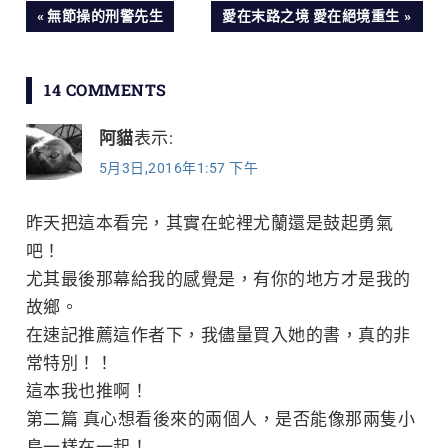
文
PREVIOUS
NEXT
無節操的刑警先生
愛在末路之境 愛在絕境重生
POST:
POST:
章
14 COMMENTS
導
阿貓
表示:
覽
5月3日,2016年1:57 下午
昨天把這本看完，其實在蛇裡尤蘭還是鼓起勇氣
吧！
尤其最後那幕給我的感覺是，有你的地方才是我的
故鄉。
在速記推薦這作者下，我儘量買入她的書，真的非
常特別！！
這本我也推啊！
第二篇 真心想看後來的兩個人，是否能像那兩隻小
鳥一樣在一起！