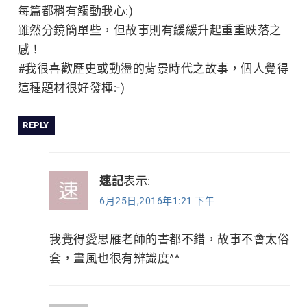
每篇都稍有觸動我心:)
雖然分鏡簡單些，但故事則有緩緩升起重重跌落之
感！
#我很喜歡歷史或動盪的背景時代之故事，個人覺得
這種題材很好發楎:-)
REPLY
速記
表示:
6月25日,2016年1:21 下午
我覺得愛思雁老師的書都不錯，故事不會太俗
套，畫風也很有辨識度^^