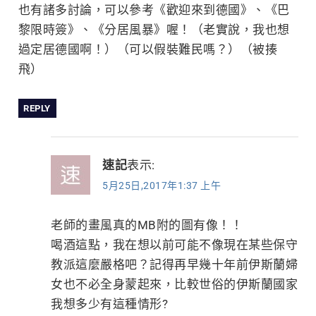
也有諸多討論，可以參考《歡迎來到德國》、《巴
黎限時簽》、《分居風暴》喔！（老實說，我也想
過定居德國啊！）（可以假裝難民嗎？）（被揍
飛）
REPLY
速記
表示:
5月25日,2017年1:37 上午
老師的畫風真的MB附的圖有像！！
喝酒這點，我在想以前可能不像現在某些保守
教派這麼嚴格吧？記得再早幾十年前伊斯蘭婦
女也不必全身蒙起來，比較世俗的伊斯蘭國家
我想多少有這種情形?