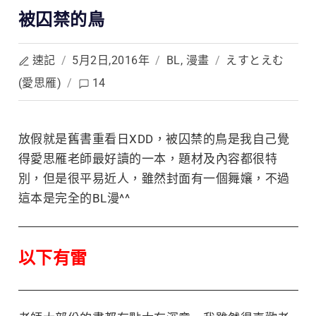
被囚禁的鳥
速記
/
5月2日,2016年
/
BL
,
漫畫
/
えすとえむ
(愛思雁)
/
14
放假就是舊書重看日XDD，被囚禁的鳥是我自己覺
得愛思雁老師最好讀的一本，題材及
內容都很特
別，但是很平易近人，雖然封面有一個舞孃，不過
這本是完全的BL漫^^
以下有雷