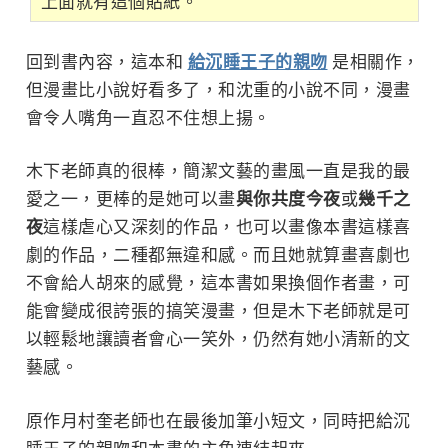
上面就有這個貼紙。
回到書內容，這本和
給沉睡王子的親吻
是相關作，
但漫畫比小說好看多了，和沈重的小說不同，漫畫
會令人嘴角一直忍不住想上揚。
木下老師真的很棒，簡潔文藝的畫風一直是我的最
愛之一，更棒的是她可以畫
與你共度今夜
或
幾千之
夜
這樣虐心又深刻的作品，也可以畫像本書這樣喜
劇的作品，二種都無違和感。而且她就算畫喜劇也
不會給人胡來的感覺，這本書如果換個作者畫，可
能會變成很誇張的搞笑漫畫，但是木下老師就是可
以輕鬆地讓讀者會心一笑外，仍然有她小清新的文
藝感。
原作月村奎老師也在最後加筆小短文，同時把給沉