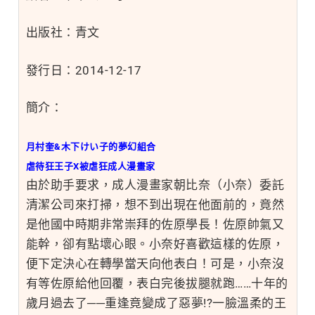
出版社：青文
發行日：2014-12-17
簡介：
月村奎&木下けい子的夢幻組合
虐待狂王子X被虐狂成人漫畫家
由於助手要求，成人漫畫家朝比奈（小奈）委託
清潔公司來打掃，想不到出現在他面前的，竟然
是他國中時期非常崇拜的佐原學長！佐原帥氣又
能幹，卻有點壞心眼。小奈好喜歡這樣的佐原，
便下定決心在轉學當天向他表白！可是，小奈沒
有等佐原給他回覆，表白完後拔腿就跑……十年的
歲月過去了──重逢竟變成了惡夢!?一臉溫柔的王