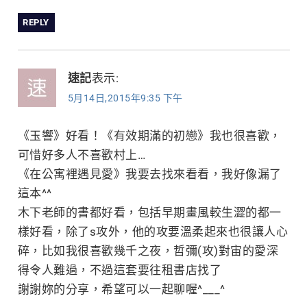
REPLY
速記
表示:
5月14日,2015年9:35 下午
《玉響》好看！《有效期滿的初戀》我也很喜歡，
可惜好多人不喜歡村上…
《在公寓裡遇見愛》我要去找來看看，我好像漏了
這本^^
木下老師的書都好看，包括早期畫風較生澀的都一
樣好看，除了s攻外，他的攻要溫柔起來也很讓人心
碎，比如我很喜歡幾千之夜，哲彌(攻)對宙的愛深
得令人難過，不過這套要往租書店找了
謝謝妳的分享，希望可以一起聊喔^___^