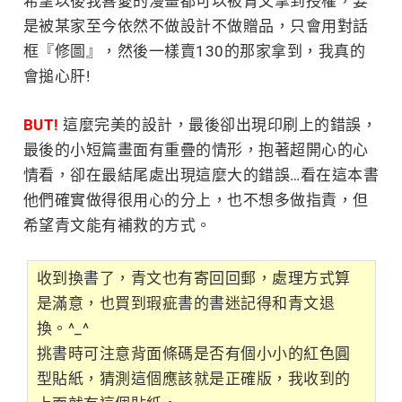
希望以後我喜愛的漫畫都可以被青文拿到授權，要
是被某家至今依然不做設計不做贈品，只會用對話
框『修圖』，然後一樣賣130的那家拿到，我真的
會搥心肝!
BUT!
這麼完美的設計，最後卻出現印刷上的錯誤，
最後的小短篇畫面有重疊的情形，抱著超開心的心
情看，卻在最結尾處出現這麼大的錯誤…看在這本書
他們確實做得很用心的分上，也不想多做指責，但
希望青文能有補救的方式。
收到換書了，青文也有寄回回郵，處理方式算
是滿意，也買到瑕疵書的書迷記得和青文退
換。^_^
挑書時可注意背面條碼是否有個小小的紅色圓
型貼紙，猜測這個應該就是正確版，我收到的