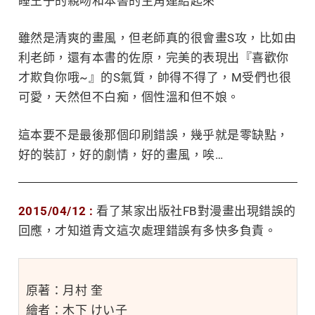
睡王子的親吻和本書的主角連結起來
雖然是清爽的畫風，但老師真的很會畫S攻，比如由
利老師，還有本書的
佐原
，完美的表現出『喜歡你
才欺負你哦~』的S氣質，帥得不得了，M受們也很
可愛，天然但不白痴，個性溫和但不娘。
這本要不是最後那個印刷錯誤，幾乎就是零缺點，
好的裝訂，好的劇情，好的畫風，唉…
2015/04/12 :
看了某家出版社FB對漫畫出現錯誤的
回應，才知道青文這次處理錯誤有多快多負責。
原著：月村 奎
繪者：木下 けい子