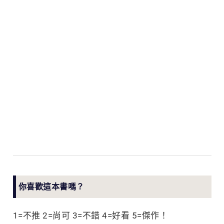
你喜歡這本書嗎？
1=不推 2=尚可 3=不錯 4=好看 5=傑作！