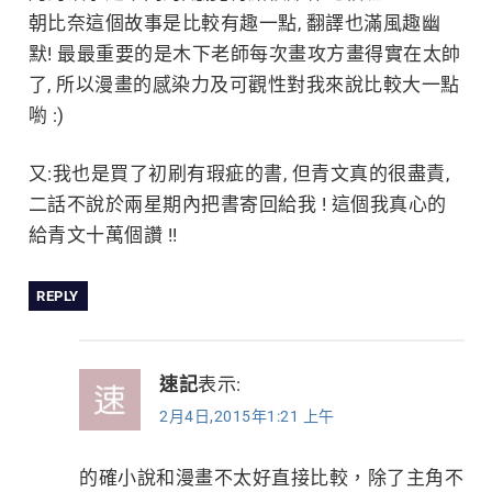
朝比奈這個故事是比較有趣一點, 翻譯也滿風趣幽
默! 最最重要的是木下老師每次畫攻方畫得實在太帥
了, 所以漫畫的感染力及可觀性對我來說比較大一點
喲 :)
又:我也是買了初刷有瑕疵的書, 但青文真的很盡責,
二話不說於兩星期內把書寄回給我 ! 這個我真心的
給青文十萬個讚 !!
REPLY
速記
表示:
2月4日,2015年1:21 上午
的確小說和漫畫不太好直接比較，除了主角不