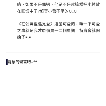
絡，如果不是偶遇，他是不是就這樣把小哲放
在回憶中了?超替小哲不平的Q_Q
《在公寓裡遇見愛》還蠻可愛的，唯一不可愛
之處就是我才原價買一二個星期，特賣會就開
始了=.=
隨意的留言吧~^^