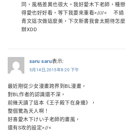
同，風格差異也很大。我好愛木下老師，種戀
得愛也好好看，等下我要來重看>////< 不過
青文這次做這麼美，下次新書我會太期待怎麼
辦XDD
saru saru
表示:
5月14日,2015年8:20 下午
最近剛從少女漫畫跨界到BL漫畫，
對BL作者的認識還不深，
前幾天讀了這本《王子殿下在身邊》，
整個驚為天人啊！
好喜愛木下けい子老師的畫風，
還有S攻的設定>//<