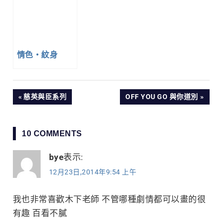
情色・紋身
文
PREVIOUS
NEXT
慈英與臣系列
OFF YOU GO 與你道別
POST:
POST:
章
10 COMMENTS
導
bye
表示:
覽
12月23日,2014年9:54 上午
我也非常喜歡木下老師 不管哪種劇情都可以畫的很
有趣 百看不膩