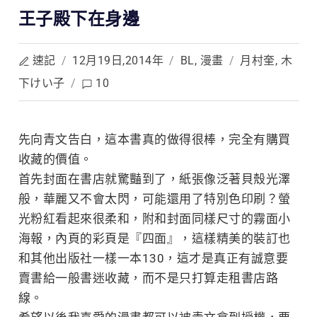
王子殿下在身邊
速記
/
12月19日,2014年
/
BL
,
漫畫
/
月村奎
,
木
下けい子
/
10
先向青文告白，這本書真的做得很棒，完全有購買
收藏的價值。
首先封面在書店就驚豔到了，
紙張像泛著貝殼光澤
般，華麗又不會太閃，可能還用了特別色印刷？螢
光粉紅看起來很柔和，附和封面同樣尺寸的霧面小
海報，內頁的彩頁是『四面』，這樣精美的裝訂也
和其他出版社一樣一本130，這才是真正有誠意要
賣書給一般書迷收藏，而不是只打算走租書店路
線。