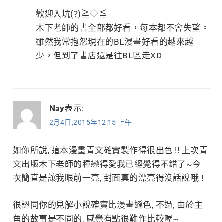
歡迎入坑(?)≧◇≦
木下老師的書全部都好看，每本都不會失望。
雖然我常抱怨現在的BL漫畫好看的越來越
少，但到了書店還是往BL區走XD
Nay
表示:
2月4日,2015年12:15 上午
如你所說, 這本漫畫青文確實製作得很出色 !! 上次青
文出版木下老師的種戀得愛我已經覺得不錯了~今
次簡直是讓我眼前一亮, 封面真的漂亮得沒話說哦 !
很認同你的見解小說確實比漫畫遜色, 不過, 由於主
角的故事是不同的, 感覺有點很難作比較喔~