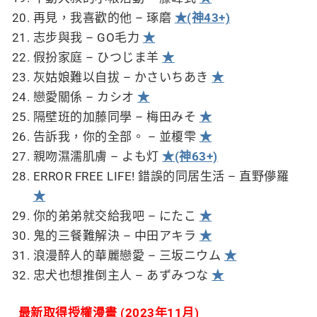
再見，我喜歡的他 – 琢磨
★(神43+)
志步與我 – GO毛力
★
假扮家庭 – ひつじま羊
★
灰姑娘難以自拔 – かさいちあき
★
戀愛關係 – カシオ
★
隔壁班的加藤同學 – 梅田みそ
★
告訴我，你的全部。 – 並榎雫
★
親吻濕濡肌膚 – よも灯
★(神63+)
ERROR FREE LIFE! 錯誤的同居生活 – 直野儚羅
★
你的弟弟就交給我吧 – にたこ
★
鬼的三餐難解決 – 中田アキラ
★
浪漫醉人的華麗戀愛 – 三坂ニウム
★
忠犬也想推倒主人 – あずみつな
★
最新取得授權漫畫 (2023年11月)