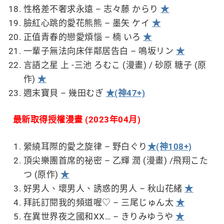
性格差不奢求永遠 – 志々藤 からり
★
臉紅心跳的愛花熊熊 – 墨矢 ケイ
★
正值青春的戀愛煩惱 – 楠 いろ
★
一輩子無法向床伴鄰居告白 – 鳴坂リン
★
言語之星 上 -三池 ろむこ (漫畫) / 砂原 糖子 (原
作)
★
週末寶貝 – 幾田むぎ
★(神47+)
最新取得授權漫畫 (2023年04月)
縈繞耳際的愛之旋律 – 野白ぐり
★(神108+)
頂尖樂團首席的祕密 – 乙輝 潤 (漫畫) /飛翔こた
つ (原作)
★
好男人、壞男人、誘惑的男人 – 秋山花緒
★
拜託訂閱我的頻道喔♡ – 三尾じゅん太
★
在異世界夜之國和XX… – きりみゆうや
★