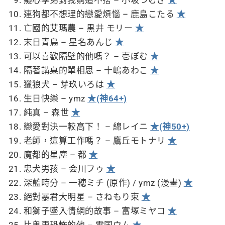
連狗都不想理的戀愛煩惱 – 鹿島こたる
★
亡國的艾瑪農 – 黒井 モリー
★
末日青鳥 – 星名あんじ
★
可以喜歡隔壁的他嗎？ – 壱ぼむ
★
隔著講桌的單相思 – 十嶋あわこ
★
獵狼犬 – 芽玖いろは
★
生日快樂 – ymz
★(神64+)
純真 – 森世
★
戀愛對決一較高下！ – 綿レイニ
★(神50+)
老師，這算工作嗎？ – 鷹丘モトナリ
★
魔都的星塵 – 都
★
忠犬男孩 – 会川フゥ
★
深藍時分 – 一穂ミチ (原作) / ymz (漫畫)
★
絕對暴君大明星 – さねもり束
★
和獅子墜入情網的故事 – 富塚ミヤコ
★
比鬼更恐怖的他 – 雪国ウム
★