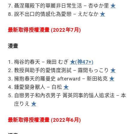
聶涅羅殿下的華麗非日常生活 – 杏ゆか里
★
說不出口的情感化為愛戀 – えだなか
★
最新取得授權漫畫 (2022年7月)
漫畫
梅谷的春天 – 幾田 むぎ
★(神47+)
教授與助手的愛情度測試 – 霧間もっこり
★
擁抱春天的羅曼史 afterward – 新田祐克
★
鍾愛變身獸人 – 白松
★
自戀男子和內衣男子 菁英同事的惱人追求法 – 本
庄りえ
★
最新取得授權漫畫 (2022年6月)