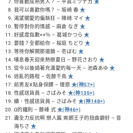
你喜歡成熟男人？ – 平眞ミツナガ
★
我可以喜歡你嗎？ – 坂崎 春
★
渴望關愛的偏執狂 – 篠崎 マイ
★
暫停對你的情感 – 麻倉 なぎ
★
好感度指數××％ – 葛城かつら
★
要錢？全都給你 – 桜庭 ちどり
★
等待你解開那道鎖 – 壱ぼむ
★
嘆息春天迎來熱戀夏日 – 野花さおり
★
從今以後過著充滿愛的每一天 – 池森あゆ
★
迷亂的路程 – 佐藤千鳥
★
前男友X貼身保鏢 – 理原
★(神57+)
性感送貨員 – さばみそ
★(神135+)
續．性感送貨員 – さばみそ
★(神148+)
Ω的鐵則 – 藤峰 式
★(神46+)
盡全力反抗啊 戀人篇 爽朗王子的扭曲癖好 – 音
海ちさ
★