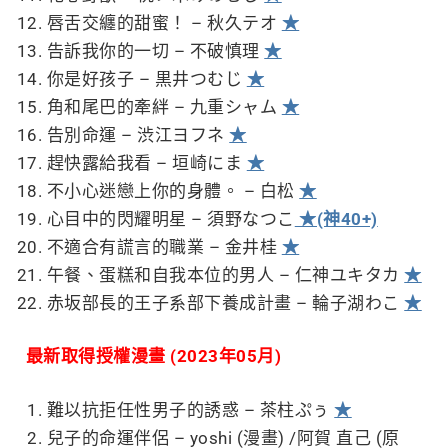
唇舌交纏的甜蜜！ – 秋久テオ
★
告訴我你的一切 – 不破慎理
★
你是好孩子 – 黒井つむじ
★
角和尾巴的牽絆 – 九重シャム
★
告別命運 – 渋江ヨフネ
★
趕快露給我看 – 垣崎にま
★
不小心迷戀上你的身體。 – 白松
★
心目中的閃耀明星 – 須野なつこ
★(神40+)
不適合有謊言的職業 – 金井桂
★
午餐、蛋糕和自我本位的男人 – 仁神ユキタカ
★
赤坂部長的王子系部下養成計畫 – 輪子湖わこ
★
最新取得授權漫畫 (2023年05月)
難以抗拒任性男子的誘惑 – 茶柱ぷぅ
★
兒子的命運伴侶 – yoshi (漫畫) /阿賀 直己 (原