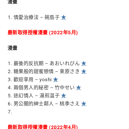
漫畫
情愛治療法 – 碗島子
★
最新取得授權漫畫 (2022年5月)
漫畫
最後的反抗期 – あおいれびん
★
糖果般的甜蜜戀情 – 束原さき
★
歡迎享用 – yoshi
★
兩個男人的秘密 – 竹中せい
★
迷幻情人 – 湯煎温子
★
男公關的紳士鄰人 – 桃季さえ
★
最新取得授權漫畫 (2022年4月)