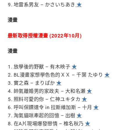
地雷系男友 – かさいちあき
★
漫畫
最新取得授權漫畫 (2022年10月)
漫畫
放學後的野獸 – 有木映子
★
BL漫畫家想學色色的ＸＸ – 千葉 たゆり
★
實之森 – まりぱか
★
帥氣離婚男的家政夫 – 大和名瀬
★
照料可愛的你 – 仁神ユキタカ
★
呼叫保鏢達令 in 拉斯維加斯 – 十月
★
淘氣貓咪牽起的回憶 – 出樹
★
在A片現場爆發戀情 – 椎名秋乃
★