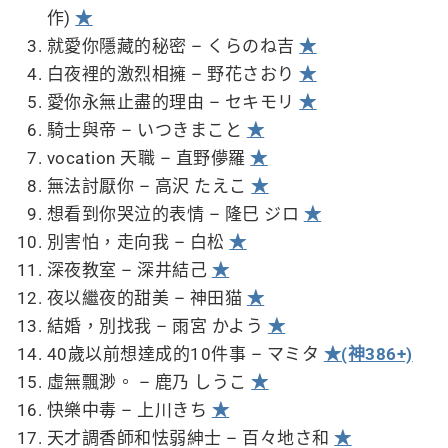
作)
★
就愛你隱藏的秘密 – くらのね吉
★
白夜裡的激烈相擁 – 野花さおり
★
愛你永無止盡的理由 – セキモリ
★
騎士與帝 – いつきまこと
★
vocation 天職 – 直野儚羅
★
無法討厭你 – 高沢 たえこ
★
想看到你哭泣的表情 – 隆巳 ジロ
★
別害怕，走向我 – 白松
★
深夜教室 – 深井結己
★
夜以繼夜的甜美 – 神田猫
★
結婚，別找我 – 雨宮 かよう
★
40歲以前想達成的10件事 – マミタ
★(神386+)
虛無飄渺。 – 鹿乃 しうこ
★
快樂中毒 – 上川きち
★
天才調香師和怯弱紳士 – 百々地さ和
★