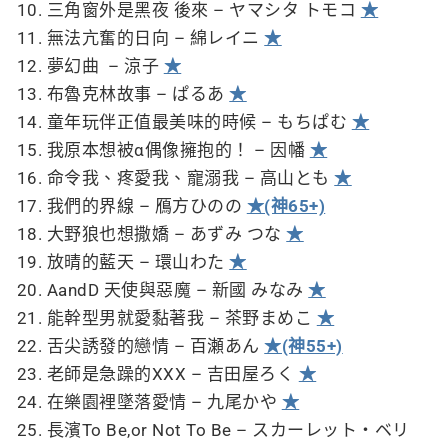
三角窗外是黑夜 後來 – ヤマシタ トモコ
★
無法亢奮的日向 – 綿レイニ
★
夢幻曲 – 涼子
★
布魯克林故事 – ぱるあ
★
童年玩伴正值最美味的時候 – もちぱむ
★
我原本想被α偶像擁抱的！ – 因幡
★
命令我、疼愛我、寵溺我 – 高山とも
★
我們的界線 – 鴈方ひのの
★(神65+)
大野狼也想撒嬌 – あずみ つな
★
放晴的藍天 – 環山わた
★
AandD 天使與惡魔 – 新國 みなみ
★
能幹型男就愛黏著我 – 茶野まめこ
★
舌尖誘發的戀情 – 百瀬あん
★(神55+)
老師是急躁的XXX – 吉田屋ろく
★
在樂園裡墜落愛情 – 九尾かや
★
長濱To Be,or Not To Be – スカーレット・ベリ