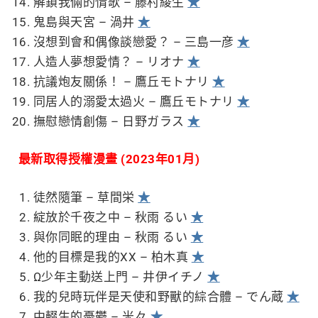
解鎖我倆的情歌 – 藤村綾生
★
鬼島與天宮 – 渦井
★
沒想到會和偶像談戀愛？ – 三島一彦
★
人造人夢想愛情？ – リオナ
★
抗議炮友關係！ – 鷹丘モトナリ
★
同居人的溺愛太過火 – 鷹丘モトナリ
★
撫慰戀情創傷 – 日野ガラス
★
最新取得授權漫畫 (2023年01月)
徒然隨筆 – 草間栄
★
綻放於千夜之中 – 秋雨 るい
★
與你同眠的理由 – 秋雨 るい
★
他的目標是我的XX – 柏木真
★
Ω少年主動送上門 – 井伊イチノ
★
我的兒時玩伴是天使和野獸的綜合體 – でん蔵
★
中輟生的憂鬱 – 米々
★