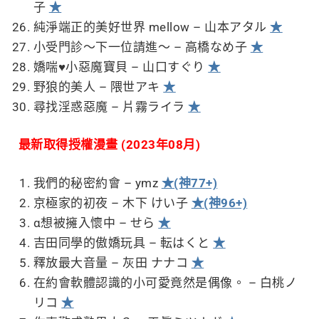
子
★
純淨端正的美好世界 mellow – 山本アタル
★
小受門診～下一位請進～ – 高橋なめ子
★
嬌喘♥小惡魔寶貝 – 山口すぐり
★
野狼的美人 – 隈世アキ
★
尋找淫惑惡魔 – 片霧ライラ
★
最新取得授權漫畫 (2023年08月)
我們的秘密約會 – ymz
★(神77+)
京極家的初夜 – 木下 けい子
★(神96+)
α想被擁入懷中 – せら
★
吉田同學的傲嬌玩具 – 転はくと
★
釋放最大音量 – 灰田 ナナコ
★
在約會軟體認識的小可愛竟然是偶像。 – 白桃ノ
リコ
★