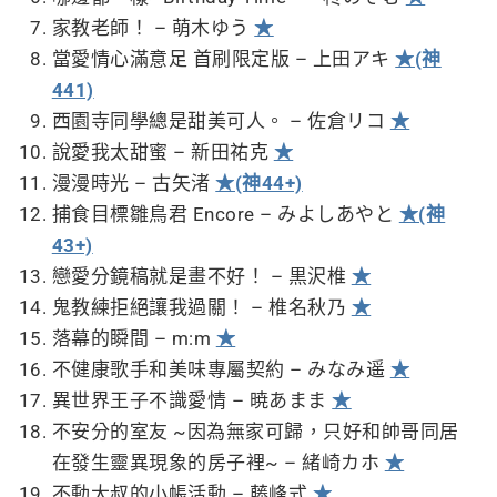
家教老師！ – 萌木ゆう
★
當愛情心滿意足 首刷限定版 – 上田アキ
★(神
441)
西園寺同學總是甜美可人。 – 佐倉リコ
★
說愛我太甜蜜 – 新田祐克
★
漫漫時光 – 古矢渚
★(神44+)
捕食目標雛鳥君 Encore – みよしあやと
★(神
43+)
戀愛分鏡稿就是畫不好！ – 黒沢椎
★
鬼教練拒絕讓我過關！ – 椎名秋乃
★
落幕的瞬間 – m:m
★
不健康歌手和美味專屬契約 – みなみ遥
★
異世界王子不識愛情 – 暁あまま
★
不安分的室友 ~因為無家可歸，只好和帥哥同居
在發生靈異現象的房子裡~ – 緒崎カホ
★
不動大叔的小帳活動 – 藤峰式
★