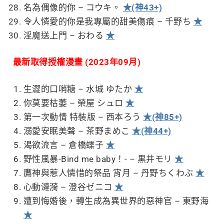
名為偶像的你 – コウキ。
★(神43+)
令人憐愛的你是我專屬的甜美傷痕 – 千野ち
★
淫魔送上門 – おわる
★
最新取得授權漫畫 (2023年09月)
生澀的口哨糖 – 水城 ゆたか
★
你莫要枯萎 – 榮屋 シュロ
★
第一次動情 特裝版 – 西本ろう
★(神85+)
溺愛安眠美聲 – 茶野まめこ
★(神44+)
渴欲流言 – 倉橋蝶子
★
野性風暴-Bind me baby！- – 黒井モリ
★
鷹神與惹人憐惜的祭品 宵月 – 丹野ちくわぶ
★
心動漣漪 – 澄谷ゼニコ
★
遭到悔婚後，轉生成為異世界的惡神官 – 東野海
★