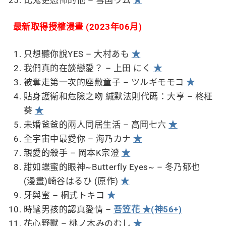
最新取得授權漫畫 (2023年06月)
只想聽你說YES – 大村あも
★
我們真的在談戀愛？ – 上田 にく
★
被奪走第一次的座敷童子 – ツルギモモコ
★
貼身護衛和危險之吻 緘默法則代碼：大亨 – 柊柾
葵
★
未婚爸爸的兩人同居生活 – 高岡七六
★
全宇宙中最愛你 – 海乃カナ
★
親愛的殺手 – 岡本K宗澄
★
甜如蝶蜜的眼神~Butterfly Eyes~ – 冬乃郁也
(漫畫)崎谷はるひ (原作)
★
牙與蜜 – 桐式トキコ
★
時髦男孩的認真愛情 –
吾笠花 ★(神56+)
花心野獸 – 桃ノ木みのむし
★