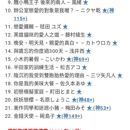
醜小鴨王子 後來的兩人 – 風緒
★
辦公室戀愛的對象是我喔？ – ニクヤ乾
★(神
115+)
戀愛邏輯 – 毬田 ユズ
★
黑道貓咪的愛人之道 – 藤村綾生
★
晚安、明天見，親愛的真白。 – カトウロカ
★
與遺忘的你度過300天 – 浅井西
★
小木的暑假 – こいかわ
★(神69+)
半田家的訓練生活 – 松吉アコ
★
陰沉的我受到雙胞胎熱愛的理由 – 三ツ矢凡人
★
你是我的美味大餐 – 佐久本あゆ
★
初戀模擬家庭 – 町田とまと
★
妖妖戀櫻 – 名原しょうこ
★(神48+)
美作同學和迷途小豬 – 梅田みそ
★ (神53+)
金錢天使 – 碗島子
★(神149+)