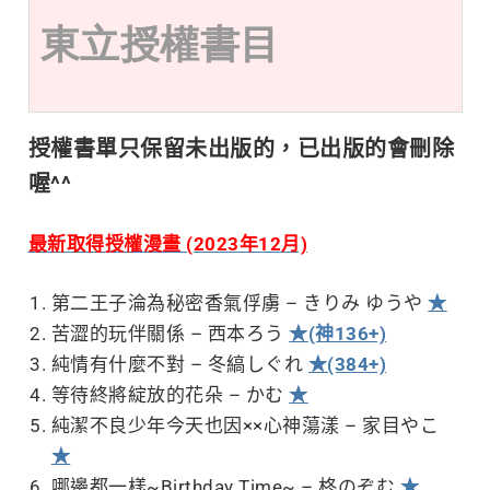
東立授權書目
授權書單只保留未出版的，已出版的會刪除
喔^^
最新取得授權漫畫 (2023年12月)
第二王子淪為秘密香氣俘虜 – きりみ ゆうや
★
苦澀的玩伴關係 – 西本ろう
★(神136+)
純情有什麼不對 – 冬縞しぐれ
★(384+)
等待終將綻放的花朵 – かむ
★
純潔不良少年今天也因××心神蕩漾 – 家目やこ
★
哪邊都一樣~Birthday Time~ – 柊のぞむ
★