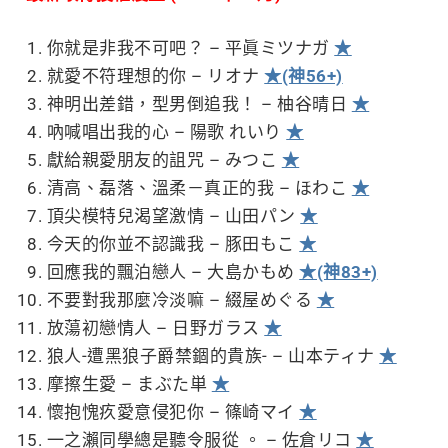
你就是非我不可吧？ – 平眞ミツナガ
★
就愛不符理想的你 – リオナ
★(神56+)
神明出差錯，型男倒追我！ – 柚谷晴日
★
吶喊唱出我的心 – 陽歌 れいり
★
獻給親愛朋友的詛咒 – みつこ
★
清高、磊落、溫柔－真正的我 – ほわこ
★
頂尖模特兒渴望激情 – 山田パン
★
今天的你並不認識我 – 豚田もこ
★
回應我的飄泊戀人 – 大島かもめ
★(神83+)
不要對我那麼冷淡嘛 – 綴屋めぐる
★
放蕩初戀情人 – 日野ガラス
★
狼人-遭黑狼子爵禁錮的貴族- – 山本ティナ
★
摩擦生愛 – まぶた単
★
懷抱愧疚愛意侵犯你 – 篠崎マイ
★
一之瀨同學總是聽令服從 。 – 佐倉リコ
★