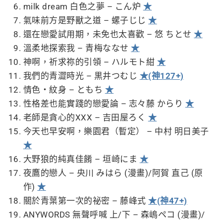
milk dream 白色之夢 – こん炉
★
氣味前方是野獸之道 – 螺子じじ
★
還在戀愛試用期，未免也太喜歡 – 悠 ちとせ
★
溫柔地探索我 – 青梅ななせ
★
神啊，祈求祢的引領 – ハルモト紺
★
我們的青澀時光 – 黒井つむじ
★(神127+)
情色・紋身 – ともち
★
性格差也能實踐的戀愛論 – 志々藤 からり
★
老師是貪心的XXX – 吉田屋ろく
★
今天也早安啊，樂園君（暫定） – 中村 明日美子
★
大野狼的純真佳餚 – 垣崎にま
★
夜鷹的戀人 – 央川 みはら (漫畫)/阿賀 直己 (原
作)
★
關於青葉第一次的祕密 – 藤峰式
★(神47+)
ANYWORDS 無聲呼喊 上/下 – 森嶋ペコ (漫畫)/