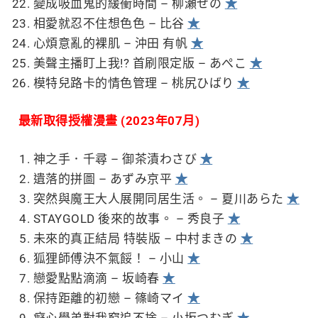
變成吸血鬼的緩衝時間 – 柳瀬せの
★
相愛就忍不住想色色 – 比谷
★
心煩意亂的裸肌 – 沖田 有帆
★
美聲主播盯上我!? 首刷限定版 – あぺこ
★
模特兒路卡的情色管理 – 桃尻ひばり
★
最新取得授權漫畫 (2023年07月)
神之手．千尋 – 御茶漬わさび
★
遺落的拼圖 – あずみ京平
★
突然與魔王大人展開同居生活。 – 夏川あらた
★
STAYGOLD 後來的故事。 – 秀良子
★
未來的真正結局 特裝版 – 中村まきの
★
狐狸師傅決不氣餒！ – 小山
★
戀愛點點滴滴 – 坂崎春
★
保持距離的初戀 – 篠崎マイ
★
癡心學弟對我窮追不捨 – 小坂つむぎ
★