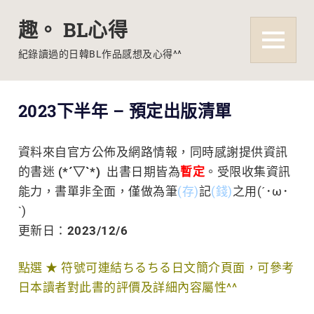
趣。 BL心得
MENU
紀錄讀過的日韓BL作品感想及心得^^
Skip
2023下半年 – 預定出版清單
to
content
資料來自官方公佈及網路情報，同時感謝提供資訊
的書迷
(*´▽`*)
出書日期皆為
暫定
。受限收集資訊
能力，書單非全面
，僅做為筆
(存)
記
(錢)
之用(´･ω･
`)
更新日：
2023/12/6
點選 ★ 符號可連結ちるちる日文簡介頁面，可參考
日本讀者對此書的評價及詳細內容屬性^^