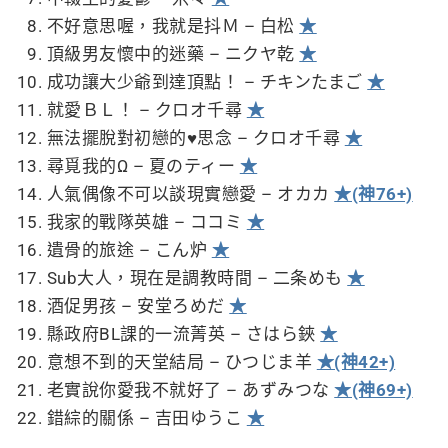
不好意思喔，我就是抖Ｍ – 白松
★
頂級男友懷中的迷藥 – ニクヤ乾
★
成功讓大少爺到達頂點！ – チキンたまご
★
就愛ＢＬ！ – クロオ千尋
★
無法擺脫對初戀的♥思念 – クロオ千尋
★
尋覓我的Ω – 夏のティー
★
人氣偶像不可以談現實戀愛 – オカカ
★(神76+)
我家的戰隊英雄 – ココミ
★
遺骨的旅途 – こん炉
★
Sub大人，現在是調教時間 – 二条めも
★
酒促男孩 – 安堂ろめだ
★
縣政府BL課的一流菁英 – さはら鋏
★
意想不到的天堂結局 – ひつじま羊
★(神42+)
老實說你愛我不就好了 – あずみつな
★(神69+)
錯綜的關係 – 吉田ゆうこ
★