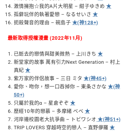
激情擁抱☆我的A片大明星 – 紺子ゆきめ
★
孤僻玩伴的執著愛戀 – なるせいさ
★
扼殺聲音的理由 – 碗島子
★(神128+)
最新取得授權漫畫 (2022年11月)
已逝去的戀情與甜美微熱 – 上川きち
★
新堂家的故事 萬有引力Next Generation – 村上
真紀
★
紫万家的伴侶故事 – 三日 ミタ
★(神45+)
愛你、吻你，想一口吞掉你 – 東条さかな
★(神
50+)
只屬於我的α – 星倉ぞぞ
★
歷經10年的戀慕 – 多摩緒 べべ
★
河岸邊校園老大抗爭曲 – トビワシオ
★(神51+)
TRIP LOVERS 穿越時空的戀人 – 直野儚羅
★