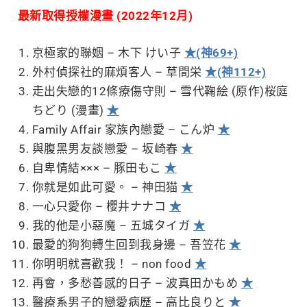
最新取得授權漫畫 (2022年12月)
京極家的聯姻 – 木下 けい子
★(神69+)
外村偵探社的麻煩客人 – 草間栄
★(神112+)
走出失戀的12條療傷守則 – 雪代鞠絵 (原作)桜庭
ちどり (漫畫)
★
Family Affair 家族內戀愛 – こん炉
★
與腹黑男友談戀愛 – 坂崎春
★
自卑情結××× – 豚田もこ
★
你就是如此可愛。 – 神田猫
★
一心只愛你 – 櫻井ナナコ
★
我的他是小惡魔 – 五城タイガ
★
最愛的狗狗轉生回到我身邊 – 吾笠花
★
你明明就喜歡我！ – non food
★
再會，多愁善感的日子 – 波真田かもめ
★
醫療系男子的戀愛病歷 – 高比良りと
★