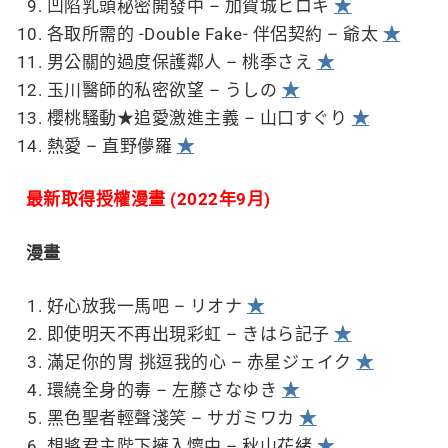
凹陷乳頭秘密開發中 – 加賀城ヒロキ
★
各取所需的 -Double Fake- 伴侶契約 – 爺太
★
男公關的過度保護鄰人 – 桃季さえ
★
玉川醫師的私密欲望 – うしの
★
櫻桃騷動★追愛激進主義 – 山口すぐり
★
熱愛 – 直野儚羅
★
最新取得授權漫畫 (2022年9月)
漫畫
好心放我一馬吧 – リオナ
★
即使明天不再出現彩虹 – きはら記子
★
滿足你的胃 挑逗我的心 – 赤星ジェイク
★
環繞全身的毒 – 左藤さなゆき
★
黑色聖者輕聲淺笑 – サガミワカ
★
想將君主陛下擁入懷中 – 秋山花緒
★