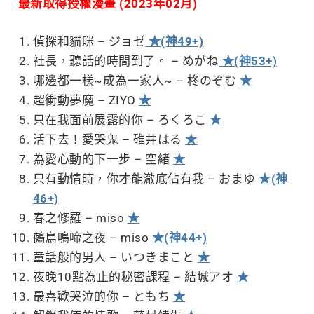
最新取得授權漫畫 (2023年02月)
偵探和貓咪 – ジョゼ
★(神49+)
社長，聽話的時間到了。 – めがね
★(神53+)
哪邊都一樣~成為一家人~ – 柊のぞむ
★
超衝動夢魔 – ZIYO
★
只在我面前展露的你 – ろくろこ
★
活下去！愛哭鬼 – 碓井はる
★
為愛心動的下一步 – 空緒
★
只有動情時，你才能澈底佔有我 – おまゆ
★(神
46+)
春之修羅 – miso
★
鵺鳥鳴啼之夜 – miso
★(神44+)
童話般的男人 – いつきまこと
★
夜晚10點為止的秘密課程 – 結城アオ
★
最喜歡哭泣的你 – ともち
★