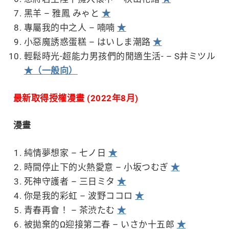
黑羊 – 雅鳳 みゃと
★
專屬我的中之人 – 喃喃
★
小惡魔誘惑蛋糕 – はいしま潮路
★
輕鬆時光-超能力男孩們的閒適生活- – S井ミツル
★（一般向）
最新取得授權漫畫 (2022年8月)
漫畫
純情夢想家 – 七ノ日
★
時間停止下的火熱愛意 – 小坂つむぎ
★
死神守護者 – 三日ミタ
★
你是我的彩虹 – 波野ココロ
★
青春再會！ – 茶渋たむ
★
被拋棄的Ω迎接第二春 – いさか十五郎
★