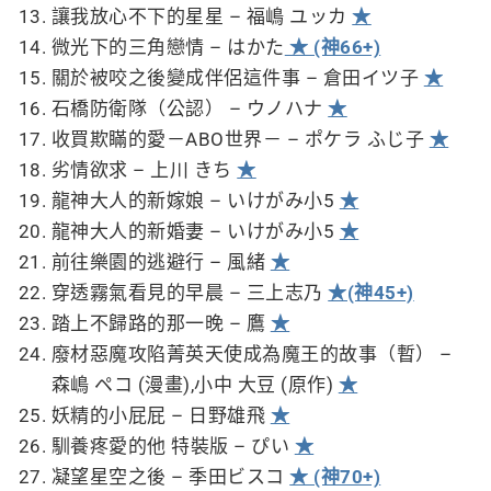
讓我放心不下的星星 – 福嶋 ユッカ
★
微光下的三角戀情 – はかた
★ (神66+)
關於被咬之後變成伴侶這件事 – 倉田イツ子
★
石橋防衛隊（公認） – ウノハナ
★
收買欺瞞的愛－ABO世界－ – ポケラ ふじ子
★
劣情欲求 – 上川 きち
★
龍神大人的新嫁娘 – いけがみ小5
★
龍神大人的新婚妻 – いけがみ小5
★
前往樂園的逃避行 – 風緒
★
穿透霧氣看見的早晨 – 三上志乃
★(神45+)
踏上不歸路的那一晚 – 鷹
★
廢材惡魔攻陷菁英天使成為魔王的故事（暫） –
森嶋 ペコ (漫畫),小中 大豆 (原作)
★
妖精的小屁屁 – 日野雄飛
★
馴養疼愛的他 特裝版 – ぴい
★
凝望星空之後 – 季田ビスコ
★ (神70+)