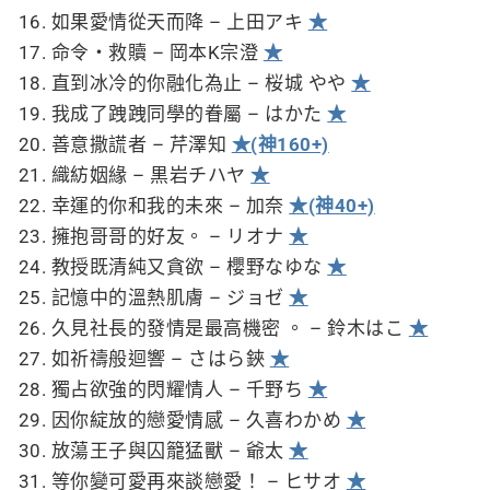
如果愛情從天而降 – 上田アキ
★
命令・救贖 – 岡本K宗澄
★
直到冰冷的你融化為止 – 桜城 やや
★
我成了跩跩同學的眷屬 – はかた
★
善意撒謊者 – 芹澤知
★(神160+)
織紡姻緣 – 黒岩チハヤ
★
幸運的你和我的未來 – 加奈
★(神40+)
擁抱哥哥的好友。 – リオナ
★
教授既清純又貪欲 – 櫻野なゆな
★
記憶中的溫熱肌膚 – ジョゼ
★
久見社長的發情是最高機密 。 – 鈴木はこ
★
如祈禱般迴響 – さはら鋏
★
獨占欲強的閃耀情人 – 千野ち
★
因你綻放的戀愛情感 – 久喜わかめ
★
放蕩王子與囚籠猛獸 – 爺太
★
等你變可愛再來談戀愛！ – ヒサオ
★