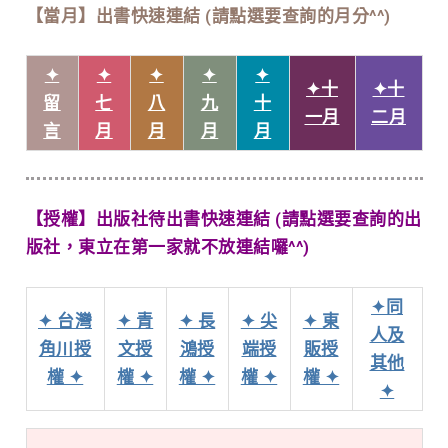
【當月】出書快速連結 (請點選要查詢的月分^^)
✦
✦
✦
✦
✦
✦十
✦十
留
七
八
九
十
一月
二月
言
月
月
月
月
【授權】出版社待出書快速連結 (請點選要查詢的出
版社，東立在第一家就不放連結囉^^)
✦同
✦ 台灣
✦ 青
✦ 長
✦ 尖
✦ 東
人及
角川授
文授
鴻授
端授
販授
其他
權 ✦
權 ✦
權 ✦
權 ✦
權 ✦
✦