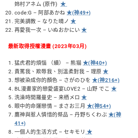
姉村アネム (原作)
★
code:G – 阿部あかね
★(神49+)
完美調教 – なりた晴ノ
★
再愛我一次 – いぬおかにい
★
最新取得授權漫畫 (2023年03月)
猛虎君的煩惱 （續） – 熊猫
★(神40+)
責罵我、欺辱我、別溫柔對我 – 理原
★
想被染成你的顏色 – さがのひを
★(神216+)
BL漫畫家的戀愛盛宴LOVE2 – 山野 でこ
★
洗澡時間羅曼史 – 来栖メロ
★
眼中的命運戀情 – まさお三月
★(神54+)
鷹神與惹人憐惜的祭品 – 丹野ちくわぶ
★(神
41+)
一個人的生活方式 – セキモリ
★